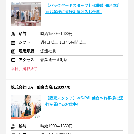
【バックヤードスタッフ】≪藤崎 仙台本店
≫お客様に流行を届けるお仕事♪
給与
時給1500～1600円
シフト
週4日以上 1日7.5時間以上
雇用形態
派遣社員
アクセス
青葉通一番町駅
本日、掲載終了
株式会社iDA 仙台支店/12099778
【販売スタッフ】≪S-PAL仙台≫お客様に流
行を届けるお仕事♪
給与
時給1550～1650円