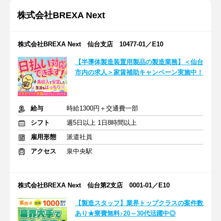
株式会社BREXA Next
株式会社BREXA Next 仙台支店 10477-01／E10
【半導体製造装置用製品の製造業務】＜仙台
市内の求人＞家賃補助キャンペーン実施中！
給与
時給1300円＋交通費一部
シフト
週5日以上 1日8時間以上
雇用形態
派遣社員
アクセス
泉中央駅
株式会社BREXA Next 仙台第2支店 0001-01／E10
【製造スタッフ】業界トップクラスの案件数
あり★寮費無料♪20～30代活躍中◎