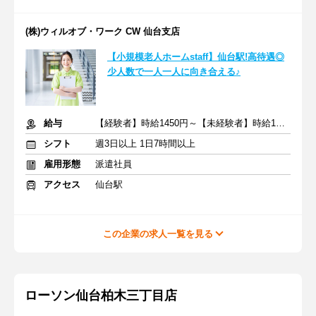
(株)ウィルオブ・ワーク CW 仙台支店
【小規模老人ホームstaff】仙台駅!高待遇◎
少人数で一人一人に向き合える♪
給与
【経験者】時給1450円～【未経験者】時給1300円～ ＋交通費
シフト
週3日以上 1日7時間以上
雇用形態
派遣社員
アクセス
仙台駅
この企業の求人一覧を見る
ローソン仙台柏木三丁目店