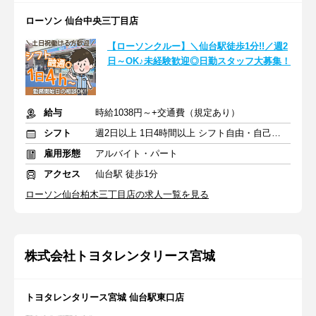
ローソン 仙台中央三丁目店
【ローソンクルー】＼仙台駅徒歩1分!!／週2
日～OK♪未経験歓迎◎日勤スタッフ大募集！
給与
時給1038円～+交通費（規定あり）
シフト
週2日以上 1日4時間以上 シフト自由・自己申告
雇用形態
アルバイト・パート
アクセス
仙台駅 徒歩1分
ローソン仙台柏木三丁目店の求人一覧を見る
株式会社トヨタレンタリース宮城
トヨタレンタリース宮城 仙台駅東口店