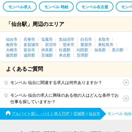
モンベル求人
モンベル 時給
モンベル名古屋
モン
「仙台駅」周辺のエリア
仙台市
石巻市
塩竈市
気仙沼市
白石市
名取市
角田市
多賀城市
岩沼市
登米市
栗原市
東松島市
大崎市
富谷市
伊具郡
牡鹿郡
刈田郡
加美郡
黒川郡
柴田郡
遠田郡
宮城郡
本吉郡
亘理郡
よくあるご質問
モンベル 仙台に関連する求人は何件ありますか？
モンベル 仙台の求人に興味のある他の人はどんな条件でお
仕事を探していますか？
アルバイト探し・バイト求人TOP
宮城県
仙台市
モンベル 仙