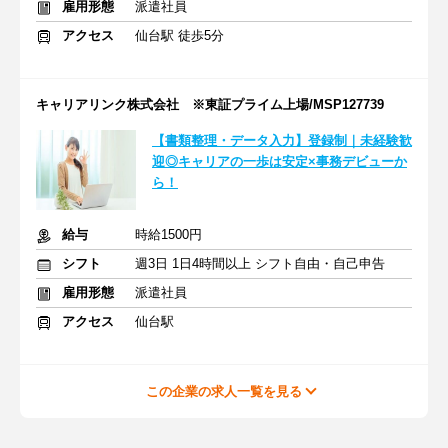
雇用形態
派遣社員
アクセス
仙台駅 徒歩5分
キャリアリンク株式会社 ※東証プライム上場/MSP127739
【書類整理・データ入力】登録制｜未経験歓
迎◎キャリアの一歩は安定×事務デビューか
ら！
給与
時給1500円
シフト
週3日 1日4時間以上 シフト自由・自己申告
雇用形態
派遣社員
アクセス
仙台駅
この企業の求人一覧を見る