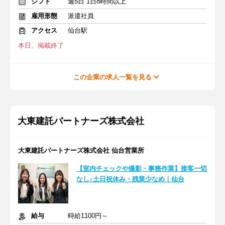
シフト
週5日 1日8時間以上
雇用形態
派遣社員
アクセス
仙台駅
本日、掲載終了
この企業の求人一覧を見る
大東建託パートナーズ株式会社
大東建託パートナーズ株式会社 仙台営業所
【室内チェックや撮影・事務作業】接客一切
なし♪土日祝休み・残業少なめ｜仙台
給与
時給1100円～