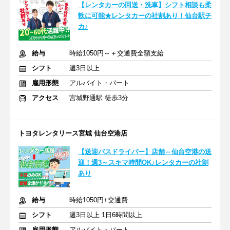
【レンタカーの回送・洗車】シフト相談も柔
軟に可能★レンタカーの社割あり！仙台駅チ
カ♪
給与
時給1050円～＋交通費全額支給
シフト
週3日以上
雇用形態
アルバイト・パート
アクセス
宮城野通駅 徒歩3分
トヨタレンタリース宮城 仙台空港店
【送迎バスドライバー】店舗⇔仙台空港の送
迎！週3～スキマ時間OK♪レンタカーの社割
あり
給与
時給1050円+交通費
シフト
週3日以上 1日6時間以上
雇用形態
アルバイト・パート