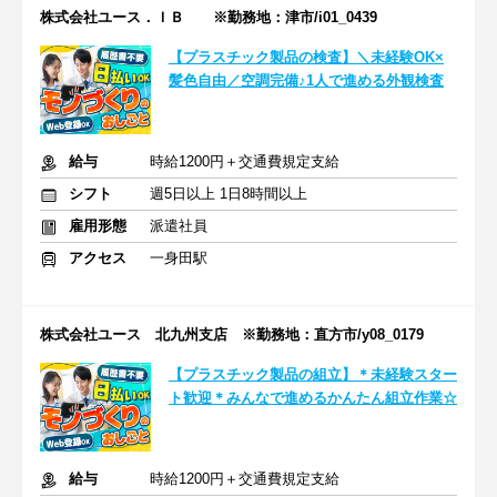
株式会社ユース．ＩＢ ※勤務地：津市/i01_0439
【プラスチック製品の検査】＼未経験OK×
髪色自由／空調完備♪1人で進める外観検査
給与
時給1200円＋交通費規定支給
シフト
週5日以上 1日8時間以上
雇用形態
派遣社員
アクセス
一身田駅
株式会社ユース 北九州支店 ※勤務地：直方市/y08_0179
【プラスチック製品の組立】＊未経験スター
ト歓迎＊みんなで進めるかんたん組立作業☆
給与
時給1200円＋交通費規定支給