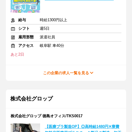
給与
時給1300円以上
シフト
週5日
雇用形態
派遣社員
アクセス
岐阜駅 車40分
あと2日
この企業の求人一覧を見る
株式会社グロップ
株式会社グロップ 徳島オフィス/TKS0017
【医療プラ製造OP】◎高時給1480円✕寮費