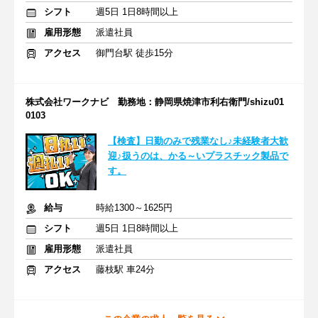
シフト
週5日 1日8時間以上
雇用形態
派遣社員
アクセス
御門台駅 徒歩15分
株式会社ワークナビ 勤務地：静岡県焼津市利右衛門/shizu01
0103
【検査】日勤のみで残業なし♪未経験者大歓
迎♪扱うのは、かる～いプラスチック製品で
す。
給与
時給1300～1625円
シフト
週5日 1日8時間以上
雇用形態
派遣社員
アクセス
藤枝駅 車24分