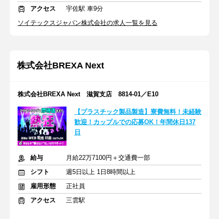
アクセス
宇佐駅 車9分
ソイテックスジャパン株式会社の求人一覧を見る
株式会社BREXA Next
株式会社BREXA Next 滋賀支店 8814-01／E10
【プラスチック製品製造】寮費無料！未経験
歓迎！カップルでの応募OK！年間休日137
日
給与
月給22万7100円＋交通費一部
シフト
週5日以上 1日8時間以上
雇用形態
正社員
アクセス
三雲駅