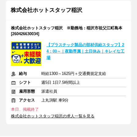
株式会社ホットスタッフ稲沢
株式会社ホットスタッフ稲沢 ※勤務地：稲沢市祖父江町島本
[260426630034]
【プラスチック製品の部材供給スタッフ】2
4：00～｜夜勤専属｜土日休み｜キレイな工
場
給与
時給1300～1625円＋交通費規定支給
シフト
週5日 1日7.5時間以上
雇用形態
派遣社員
アクセス
上丸渕駅 車9分
本日、掲載終了
株式会社ホットスタッフ稲沢の求人一覧を見る