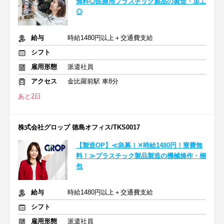
無料◎医療用プラスチック製品の製造・加工
◎
給与
時給1480円以上＋交通費支給
シフト
雇用形態
派遣社員
アクセス
金比羅前駅 車8分
あと2日
株式会社グロップ 徳島オフィス/TKS0017
【製造OP】≪急募！✕時給1480円！寮費無
料！≫プラスチック製品製造の機械操作・梱
包
給与
時給1480円以上＋交通費支給
シフト
雇用形態
派遣社員