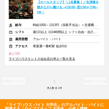
【ホールスタッフ】＼1名募集！／生演奏を
聴きながら働ける♪≪18:00~翌1:00≫で4h~
OK！
給与
時給1050～1313円（深夜手当込）＋交通費一部支給
シフト
週1日以上 1日4時間以上 シフト自由・自己申告
雇用形態
アルバイト・パート
アクセス
青葉通一番町駅 徒歩5分
あと1日
ライブハウスケントス仙台店の求人一覧を見る
1
前のページへ
次のページへ
求人数 全
1
件
「ライブハウス バイト 大学生」のアルバイト・バイトに
関連する「ライブスタッフ 大学生」の求人情報