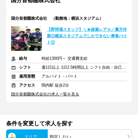
国分首都圏株式会社
国分首都圏株式会社 （勤務地：横浜スタジアム）
【野球場スタッフ】＼★超激レア☆／裏方作
業◎横浜スタジアムでしかできない青春バイ
ト◎
給与
時給1300円～ 交通費支給
シフト
週1日以上 1日2.5時間以上 シフト自由・自己申告
雇用形態
アルバイト・パート
アクセス
関内駅 徒歩2分
国分首都圏株式会社の求人一覧を見る
条件を変更して求人を探す
エリア
指定しない