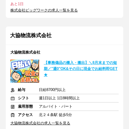
あと1日
株式会社ビッグワークの求人一覧を見る
大協物流株式会社
大協物流株式会社
【事務備品の搬入・搬出】＼8月末までの短
期／"週0"OK&その日に現金でお給料即GET
★
給与
日給8700円以上
シフト
週1日以上 1日8時間以上
雇用形態
アルバイト・パート
アクセス
北２４条駅 徒歩5分
大協物流株式会社の求人一覧を見る