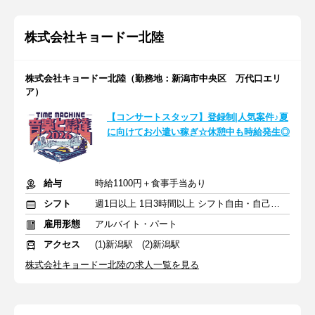
株式会社キョードー北陸
株式会社キョードー北陸（勤務地：新潟市中央区 万代口エリ
ア）
【コンサートスタッフ】登録制|人気案件♪夏
に向けてお小遣い稼ぎ☆休憩中も時給発生◎
給与
時給1100円＋食事手当あり
シフト
週1日以上 1日3時間以上 シフト自由・自己申告
雇用形態
アルバイト・パート
アクセス
(1)新潟駅 (2)新潟駅
株式会社キョードー北陸の求人一覧を見る