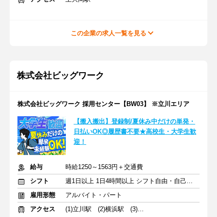
この企業の求人一覧を見る
株式会社ビッグワーク
株式会社ビッグワーク 採用センター【BW03】 ※立川エリア
【搬入搬出】登録制/夏休み中だけの単発・
日払いOK◎履歴書不要★高校生・大学生歓
迎！
給与
時給1250～1563円＋交通費
シフト
週1日以上 1日4時間以上 シフト自由・自己申告
雇用形態
アルバイト・パート
アクセス
(1)立川駅 (2)横浜駅 (3)池袋駅