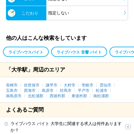
指定しない
こだわり
他の人はこんな検索をしています
ライブハウスバイト
ライブハウス 音響 バイト
ライブハウ
「大学駅」周辺のエリア
長崎市
佐世保市
諫早市
大村市
壱岐市
雲仙市
五島市
西海市
島原市
対馬市
平戸市
松浦市
南島原市
北松浦郡
西彼杵郡
東彼杵郡
南松浦郡
よくあるご質問
ライブハウス バイト 大学生に関連する求人は何件あります
か？