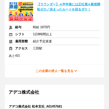
【ラウンダー】≪半年後には正社員≫新規開
拓ゼロ／決まったルートを回るダケ！
給与
時給 1870円
シフト
1日8時間以上
雇用形態
紹介予定派遣
アクセス
三田駅
あと4日
この企業の求人一覧を見る
アデコ株式会社
アデコ株式会社 松本支社_A01457681