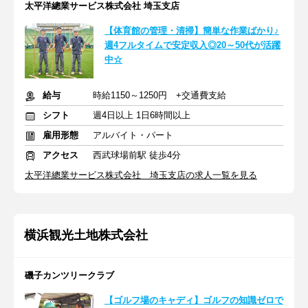
太平洋總業サービス株式会社 埼玉支店
【体育館の管理・清掃】簡単な作業ばかり♪
週4フルタイムで安定収入◎20～50代が活躍
中☆
給与
時給1150～1250円 +交通費支給
シフト
週4日以上 1日6時間以上
雇用形態
アルバイト・パート
アクセス
西武球場前駅 徒歩4分
太平洋總業サービス株式会社 埼玉支店の求人一覧を見る
横浜観光土地株式会社
磯子カンツリークラブ
【ゴルフ場のキャディ】ゴルフの知識ゼロで