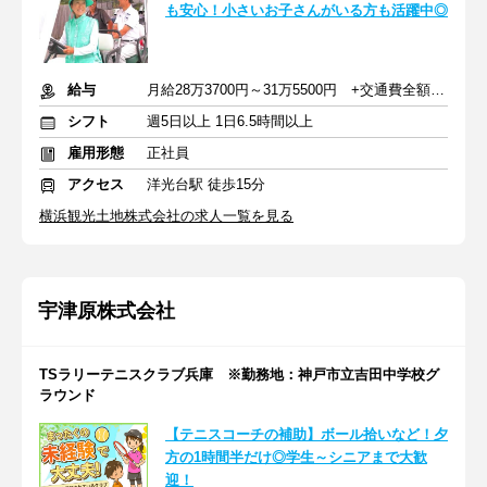
も安心！小さいお子さんがいる方も活躍中◎
給与
月給28万3700円～31万5500円 +交通費全額支給
シフト
週5日以上 1日6.5時間以上
雇用形態
正社員
アクセス
洋光台駅 徒歩15分
横浜観光土地株式会社の求人一覧を見る
宇津原株式会社
TSラリーテニスクラブ兵庫 ※勤務地：神戸市立吉田中学校グ
ラウンド
【テニスコーチの補助】ボール拾いなど！夕
方の1時間半だけ◎学生～シニアまで大歓
迎！