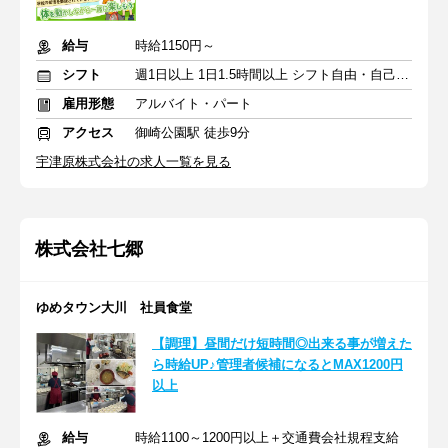
給与
時給1150円～
シフト
週1日以上 1日1.5時間以上 シフト自由・自己申告
雇用形態
アルバイト・パート
アクセス
御崎公園駅 徒歩9分
宇津原株式会社の求人一覧を見る
株式会社七郷
ゆめタウン大川 社員食堂
【調理】昼間だけ短時間◎出来る事が増えた
ら時給UP♪管理者候補になるとMAX1200円
以上
給与
時給1100～1200円以上＋交通費会社規程支給