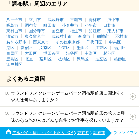
「調布駅」周辺のエリア
八王子市
立川市
武蔵野市
三鷹市
青梅市
府中市
昭島市
調布市
町田市
小金井市
小平市
日野市
東村山市
国分寺市
国立市
福生市
狛江市
東大和市
清瀬市
東久留米市
武蔵村山市
多摩市
稲城市
羽村市
あきる野市
西東京市
その他東京都
千代田区
中央区
港区
新宿区
文京区
台東区
墨田区
江東区
品川区
目黒区
大田区
世田谷区
渋谷区
中野区
杉並区
豊島区
北区
荒川区
板橋区
練馬区
足立区
葛飾区
江戸川区
よくあるご質問
ラウンドワン クレーンゲームパーク調布駅前店に関連する
求人は何件ありますか？
ラウンドワン クレーンゲームパーク調布駅前店の求人に興
味のある他の人はどんな条件でお仕事を探していますか？
アルバイト探し・バイト求人TOP
東京都
調布市
ラウンドワン