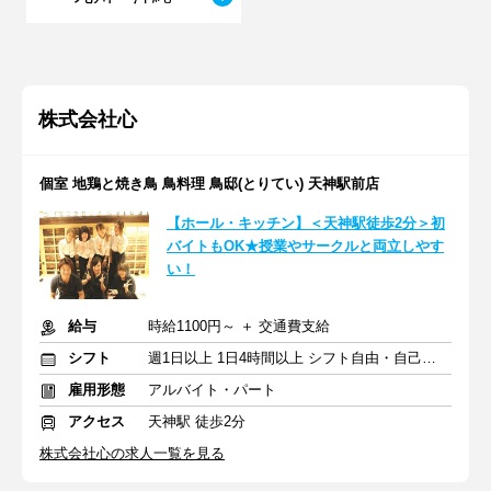
株式会社心
個室 地鶏と焼き鳥 鳥料理 鳥邸(とりてい) 天神駅前店
【ホール・キッチン】＜天神駅徒歩2分＞初
バイトもOK★授業やサークルと両立しやす
い！
給与
時給1100円～ ＋ 交通費支給
シフト
週1日以上 1日4時間以上 シフト自由・自己申告
雇用形態
アルバイト・パート
アクセス
天神駅 徒歩2分
株式会社心の求人一覧を見る