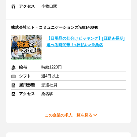
アクセス
小牧口駅
株式会社ヒト・コミュニケーションズ/s0f140040
【日用品の仕分けピッキング】[日勤★長期]
選べる時間帯！<日払い>＠桑名
給与
時給1220円
シフト
週4日以上
雇用形態
派遣社員
アクセス
桑名駅
この企業の求人一覧を見る