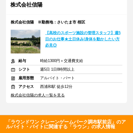
株式会社信陽
株式会社信陽 ※勤務地：さいたま市 桜区
【高校のスポーツ施設の管理スタッフ】週5
日のお仕事★土日休み!身体を動かしたい方
必見◎
給与
時給1300円＋交通費支給
シフト
週5日 1日8時間以上
雇用形態
アルバイト・パート
アクセス
西浦和駅 徒歩12分
株式会社信陽の求人一覧を見る
「ラウンドワン クレーンゲームパーク調布駅前店」のア
ルバイト・バイトに関連する「ラウン」の求人情報