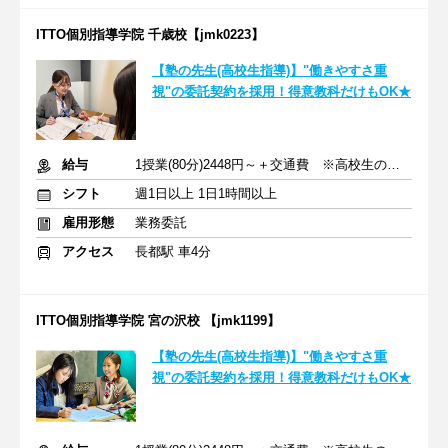
ITTO個別指導学院 千歳校【jmk0223】
【塾の先生(高校生指導)】"働きやすさ重
視"の委託契約を採用！得意教科だけもOK★
給与
1授業(80分)2448円～＋交通費 ※高校生の場合
シフト
週1日以上 1日1時間以上
雇用形態
業務委託
アクセス
長都駅 車4分
ITTO個別指導学院 宮の沢校 【jmk1199】
【塾の先生(高校生指導)】"働きやすさ重
視"の委託契約を採用！得意教科だけもOK★