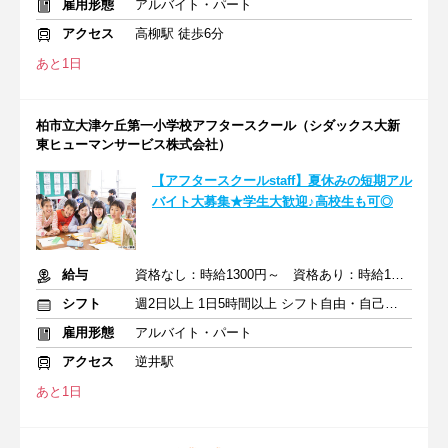
雇用形態
アルバイト・パート
アクセス
高柳駅 徒歩6分
あと1日
柏市立大津ケ丘第一小学校アフタースクール（シダックス大新
東ヒューマンサービス株式会社）
【アフタースクールstaff】夏休みの短期アル
バイト大募集★学生大歓迎♪高校生も可◎
給与
資格なし：時給1300円～ 資格あり：時給1400円～
シフト
週2日以上 1日5時間以上 シフト自由・自己申告
雇用形態
アルバイト・パート
アクセス
逆井駅
あと1日