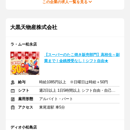
この企業の求人一覧を見る
大黒天物産株式会社
ラ・ムー松永店
【スーパーのたこ焼き販売部門】高校生～副
業まで！金銭授受なし！シフト自由★
給与
時給1085円以上 ※日曜日は時給＋50円
シフト
週2日以上 1日5時間以上 シフト自由・自己申告
雇用形態
アルバイト・パート
アクセス
東尾道駅 車5分
ディオ小松島店