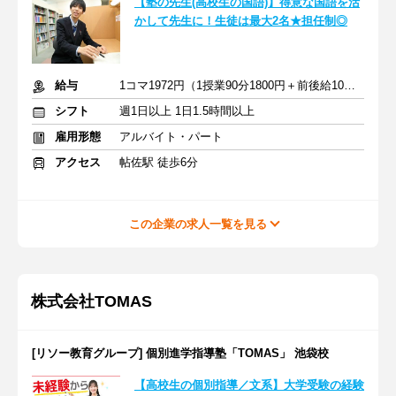
【塾の先生(高校生の国語)】得意な国語を活
かして先生に！生徒は最大2名★担任制◎
給与
1コマ1972円（1授業90分1800円＋前後給10分172円）
シフト
週1日以上 1日1.5時間以上
雇用形態
アルバイト・パート
アクセス
帖佐駅 徒歩6分
この企業の求人一覧を見る
株式会社TOMAS
[リソー教育グループ] 個別進学指導塾「TOMAS」 池袋校
【高校生の個別指導／文系】大学受験の経験