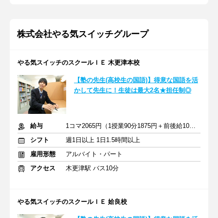
株式会社やる気スイッチグループ
やる気スイッチのスクールＩＥ 木更津本校
【塾の先生(高校生の国語)】得意な国語を活
かして先生に！生徒は最大2名★担任制◎
給与
1コマ2065円（1授業90分1875円＋前後給10分190円）
シフト
週1日以上 1日1.5時間以上
雇用形態
アルバイト・パート
アクセス
木更津駅 バス10分
やる気スイッチのスクールＩＥ 姶良校