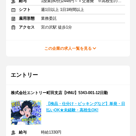
給与
1授業(80分)2448円～＋交通費 ※高校生の場合
シフト
週1日以上 1日1時間以上
雇用形態
業務委託
アクセス
宮の沢駅 徒歩1分
この企業の求人一覧を見る
エントリー
株式会社エントリー町田支店【HNU】5343-001-12日勤
【検品・仕分け・ピッキングなど】単発・日
払いOK★未経験・高校生OK!
給与
時給1330円