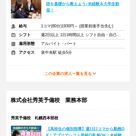
語を基礎から教えよう♪未経験＆大学生歓
迎！
給与
1コマ(80分)1930円～ (授業前後手当含む)
シフト
週2日以上 1日1時間以上 シフト自由・自己申告
雇用形態
アルバイト・パート
アクセス
泉中央駅 徒歩5分
この企業の求人一覧を見る
株式会社秀英予備校 業務本部
秀英予備校 札幌西本部校
【高校生の個別指導】週1日1コマから勤務O
K！アプリでシフト登録◎私服OK！未経験