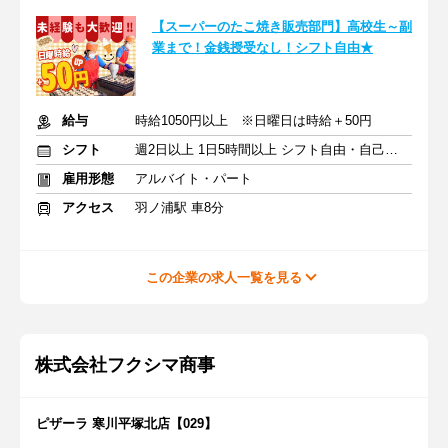
【スーパーのたこ焼き販売部門】高校生～副
業まで！金銭授受なし！シフト自由★
給与
時給1050円以上 ※日曜日は時給＋50円
シフト
週2日以上 1日5時間以上 シフト自由・自己申告
雇用形態
アルバイト・パート
アクセス
羽ノ浦駅 車8分
この企業の求人一覧を見る
株式会社フクシマ商事
ピザーラ 寒川平塚北店【029】