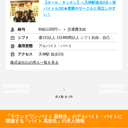
【ホール・キッチン】＜天神駅徒歩2分＞初
バイトもOK★授業やサークルと両立しやす
い！
給与
時給1100円～ ＋ 交通費支給
シフト
週1日以上 1日4時間以上 シフト自由・自己申告
雇用形態
アルバイト・パート
アクセス
天神駅 徒歩2分
株式会社心の求人一覧を見る
1
前のページへ
次のページへ
求人数 全
1
件
「ラウンドワン バイト 高校生」のアルバイト・バイトに
関連する「バイト 高校生」の求人情報