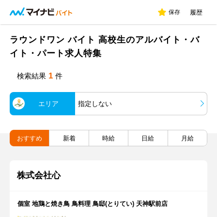
保存
履歴
ラウンドワン バイト 高校生のアルバイト・バ
イト・パート求人特集
1
検索結果
件
エリア
指定しない
おすすめ
新着
時給
日給
月給
株式会社心
個室 地鶏と焼き鳥 鳥料理 鳥邸(とりてい) 天神駅前店