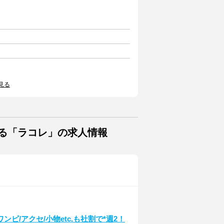
見る
る「ラコレ」の求人情報
/アクセ/小物etc.も社割で*週2！