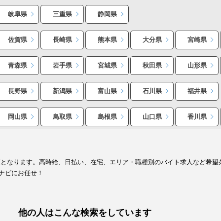
岐阜県
三重県
静岡県
佐賀県
長崎県
熊本県
大分県
宮崎県
青森県
岩手県
宮城県
秋田県
山形県
長野県
新潟県
富山県
石川県
福井県
岡山県
鳥取県
島根県
山口県
香川県
覧となります。高時給、日払い、在宅、エリア・職種別のバイト求人など希望
ナビにお任せ！
他の人はこんな検索をしています