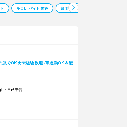
イト
ラコレ バイト 髪色
派遣 出雲
東出雲求人
出
服でOK★未経験歓迎♪車通勤OK＆無
自由・自己申告