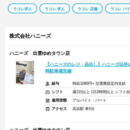
ラコレ求人
ラコレ 求人
ラコレ 店舗
ラコレ バ
株式会社ハニーズ
ハニーズ 出雲ゆめタウン店
【ハニーズのレジ・品出し】ハニーズ以外の
料駐車場完備
給与
時給1080円+ 交通費規定内支給
シフト
週2日以上 1日2時間以上 シフト
雇用形態
アルバイト・パート
アクセス
高浜駅 車5分