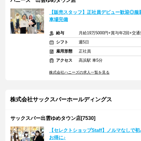
ハニーズ 出雲ゆめタウン店
【販売スタッフ】正社員デビュー歓迎◎服装
車場完備
給与
月給19万5000円+賞与年2回+
シフト
週5日
雇用形態
正社員
アクセス
高浜駅 車5分
株式会社ハニーズの求人一覧を見る
株式会社サックスバーホールディングス
サックスバー出雲ゆめタウン店[7530]
【セレクトショップStaff】ノルマなし
お得に♪