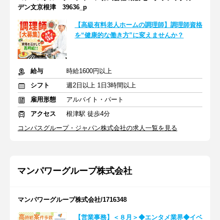
デン文京根津 39636_p
【高級有料老人ホームの調理師】調理師資格
を“健康的な働き方”に変えませんか？
給与
時給1600円以上
シフト
週2日以上 1日3時間以上
雇用形態
アルバイト・パート
アクセス
根津駅 徒歩4分
コンパスグループ・ジャパン株式会社の求人一覧を見る
マンパワーグループ株式会社
マンパワーグループ株式会社/1716348
【営業事務】＜８月＞◆エンタメ業界◆イベ