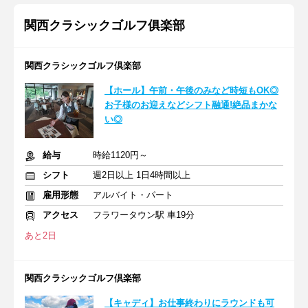
関西クラシックゴルフ俱楽部
関西クラシックゴルフ倶楽部
【ホール】午前・午後のみなど時短もOK◎
お子様のお迎えなどシフト融通!絶品まかな
い◎
給与
時給1120円～
シフト
週2日以上 1日4時間以上
雇用形態
アルバイト・パート
アクセス
フラワータウン駅 車19分
あと2日
関西クラシックゴルフ倶楽部
【キャディ】お仕事終わりにラウンドも可