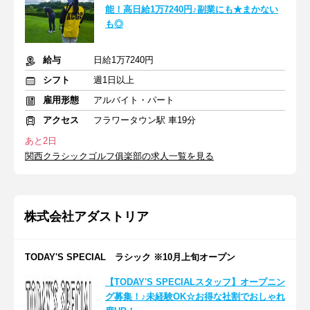
能！高日給1万7240円♪副業にも★まかない
も◎
給与
日給1万7240円
シフト
週1日以上
雇用形態
アルバイト・パート
アクセス
フラワータウン駅 車19分
あと2日
関西クラシックゴルフ俱楽部の求人一覧を見る
株式会社アダストリア
TODAY'S SPECIAL ラシック ※10月上旬オープン
【TODAY'S SPECIALスタッフ】オープニン
グ募集！♪未経験OK☆お得な社割でおしゃれ