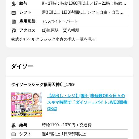
給与
9～17時：時給1060円以上／17～21時：時給1150円以上
シフト
週3日以上 1日3時間以上 シフト自由・自己申告
雇用形態
アルバイト・パート
アクセス
(1)陣原駅 (2)八幡駅
株式会社ベルクラシック小倉の求人一覧を見る
ダイソー
ダイソーラシック福岡天神店_1789
【品出し・レジ】[週4~]未経験OK☆日々の
スキマ時間で「ダイソー」バイト♪WEB面接
OK◎
給与
時給1190～1370円＋交通費
シフト
週4日以上 1日3時間以上