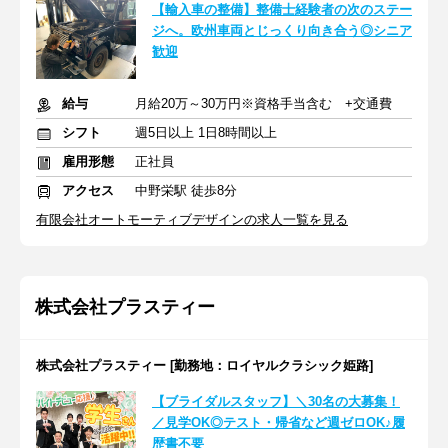
【輸入車の整備】整備士経験者の次のステー
ジへ。欧州車両とじっくり向き合う◎シニア
歓迎
給与
月給20万～30万円※資格手当含む +交通費
シフト
週5日以上 1日8時間以上
雇用形態
正社員
アクセス
中野栄駅 徒歩8分
有限会社オートモーティブデザインの求人一覧を見る
株式会社プラスティー
株式会社プラスティー [勤務地：ロイヤルクラシック姫路]
【ブライダルスタッフ】＼30名の大募集！
／見学OK◎テスト・帰省など週ゼロOK♪履
歴書不要