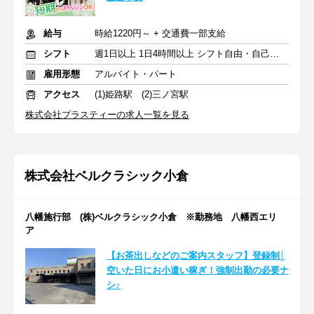
給与
時給1220円～ + 交通費一部支給
シフト
週1日以上 1日4時間以上 シフト自由・自己申告
雇用形態
アルバイト・パート
アクセス
(1)姫路駅 (2)三ノ宮駅
株式会社プラスティーの求人一覧を見る
株式会社ベルクラシック小倉
八幡施行部 (株)ベルクラシック小倉 ※勤務地 八幡西エリ
ア
【お茶出しなどのご案内スタッフ】登録制│
空いた日にお小遣い稼ぎ！強制出勤の必要ナ
シ♪