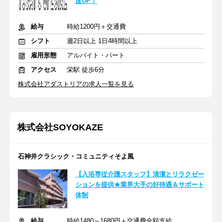
度UP！
給与
時給1200円＋交通費
シフト
週2日以上 1日4時間以上
雇用形態
アルバイト・パート
アクセス
栄駅 徒歩6分
株式会社アダストリアの求人一覧を見る
株式会社SOYOKAZE
石神井クラシック・コミュニティそよ風
【入浴専従介護スタッフ】清潔とリラクゼー
ションを提供★業界大手の好待遇＆サポート
体制
給与
時給1480～1680円＋交通費全額支給