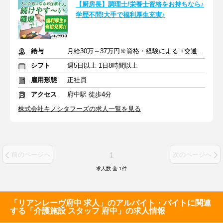
【厨房長】調理士/栄養士資格をお持ちなら♪
学歴不問!大手で福利厚生充実♪
給与
月給30万～37万円※資格・経験による +交通費支給
シフト
週5日以上 1日8時間以上
雇用形態
正社員
アクセス
府中駅 徒歩4分
株式会社キノシタフーズの求人一覧を見る
1
前のページへ
次のページへ
求人数 全
1
件
「リアンレーヴ府中 求人」のアルバイト・バイトに関連
する「介護施設 スタッフ 府中」の求人情報