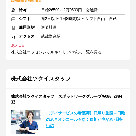
給与
日給26500～2万9500円＋交通費
シフト
週2日以上 1日8時間以上 シフト自由・自己申告
雇用形態
派遣社員
アクセス
武蔵野台駅
あと1日
株式会社エッセンシャルキャリアの求人一覧を見る
株式会社ツクイスタッフ
株式会社ツクイスタッフ スポットワークグループ/6086_2884
33
【デイサービスの看護師】日帰り施設＝日勤
のみ＊オンコールもなく負担が少なめ♪日払
い◎