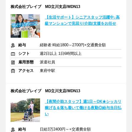
株式会社ブレイブ MD立川支店/MDN13
【生活サポート】シニアスタッフ活躍中♪高
級マンションで見回り/介助/支援をお任せ
給与
経験者:時給1800～2700円+交通費全額
シフト
週2日以上 1日6時間以上
雇用形態
派遣社員
アクセス
東府中駅
株式会社ブレイブ MD立川支店/MDN13
【夜間介助スタッフ】週1日～OK★シッカリ
稼げる＆落ち着いて働ける夜勤◎給与当日払
い
給与
日給3万2400円～+交通費全額