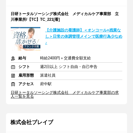
日研トータルソーシング株式会社 メディカルケア事業部 立
川事業所/【TC】TC_221[看]
【介護施設の看護師】＜オンコール×残業な
し＞日常の体調管理メインで医療行為少なめ
♪
給与
時給2400円＋交通費全額支給
シフト
週2日以上 シフト自由・自己申告
雇用形態
派遣社員
アクセス
府中駅
日研トータルソーシング株式会社 メディカルケア事業部の求
人一覧を見る
株式会社ブレイブ