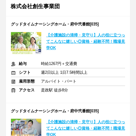
株式会社創生事業団
グッドタイムナーシングホーム・府中弐番館[035]
【介護施設の清掃・見守り】人の役に立つっ
てこんなに嬉しい◎資格・経験不問！職場見
学OK
給与
時給1267円＋交通費
シフト
週2日以上 1日7.5時間以上
雇用形態
アルバイト・パート
アクセス
是政駅 徒歩8分
グッドタイムナーシングホーム・府中弐番館[035]
【介護施設の清掃・見守り】人の役に立つっ
てこんなに嬉しい◎資格・経験不問！職場見
学OK