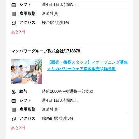
シフト
週4日 1日8時間以上
雇用形態
派遣社員
アクセス
桜台駅 徒歩1分
あと3日
マンパワーグループ株式会社/1718878
【販売・接客スタッフ】＜オープニング募集
＞リカバリーウェア接客販売@錦糸町
給与
時給1600円+交通費一部支給
シフト
週4日 1日8時間以上
雇用形態
派遣社員
アクセス
錦糸町駅 徒歩3分
あと3日