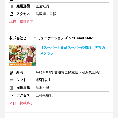
雇用形態
派遣社員
アクセス
武蔵溝ノ口駅
本日、掲載終了
株式会社ヒト・コミュニケーションズ/s0f11maru0602
【スーパー】食品スーパーの惣菜（デリカ）
スタッフ
給与
時給1600円 交通費全額支給（定期代上限）
シフト
週5日以上
雇用形態
派遣社員
アクセス
三軒茶屋駅
本日、掲載終了