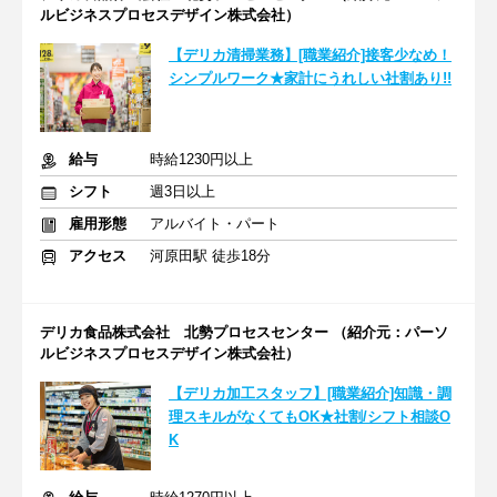
ルビジネスプロセスデザイン株式会社）
【デリカ清掃業務】[職業紹介]接客少なめ！
シンプルワーク★家計にうれしい社割あり!!
給与
時給1230円以上
シフト
週3日以上
雇用形態
アルバイト・パート
アクセス
河原田駅 徒歩18分
デリカ食品株式会社 北勢プロセスセンター （紹介元：パーソ
ルビジネスプロセスデザイン株式会社）
【デリカ加工スタッフ】[職業紹介]知識・調
理スキルがなくてもOK★社割/シフト相談O
K