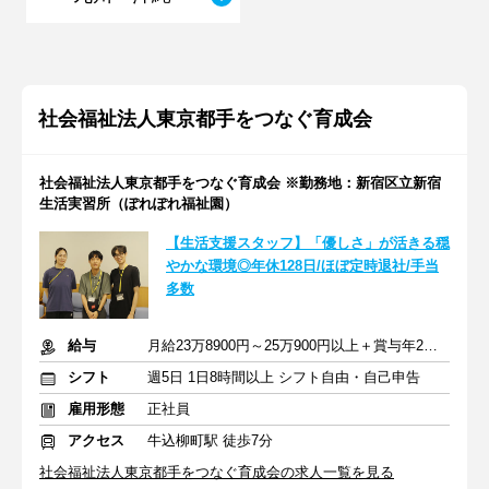
社会福祉法人東京都手をつなぐ育成会
社会福祉法人東京都手をつなぐ育成会 ※勤務地：新宿区立新宿
生活実習所（ぽれぽれ福祉園）
【生活支援スタッフ】「優しさ」が活きる穏
やかな環境◎年休128日/ほぼ定時退社/手当
多数
給与
月給23万8900円～25万900円以上＋賞与年2回＋残業代全額支給
シフト
週5日 1日8時間以上 シフト自由・自己申告
雇用形態
正社員
アクセス
牛込柳町駅 徒歩7分
社会福祉法人東京都手をつなぐ育成会の求人一覧を見る