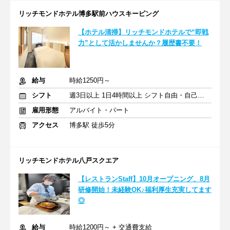
リッチモンドホテル博多駅前ハウスキーピング
【ホテル清掃】リッチモンドホテルで“即戦
力”として活かしませんか？履歴書不要！
給与
時給1250円～
シフト
週3日以上 1日4時間以上 シフト自由・自己申告
雇用形態
アルバイト・パート
アクセス
博多駅 徒歩5分
リッチモンドホテル八戸スクエア
【レストランStaff】10月オープニング、8月
研修開始！未経験OK♪福利厚生充実してます
◎
給与
時給1200円～ + 交通費支給