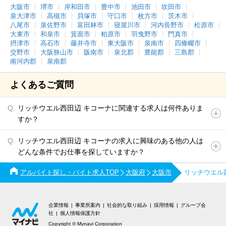
大阪市
堺市
岸和田市
豊中市
池田市
吹田市
泉大津市
高槻市
貝塚市
守口市
枚方市
茨木市
八尾市
泉佐野市
富田林市
寝屋川市
河内長野市
松原市
大東市
和泉市
箕面市
柏原市
羽曳野市
門真市
摂津市
高石市
藤井寺市
東大阪市
泉南市
四條畷市
交野市
大阪狭山市
阪南市
泉北郡
豊能郡
三島郡
南河内郡
泉南郡
よくあるご質問
リッチウエル西田辺 キコーナに関連する求人は何件ありま
すか？
リッチウエル西田辺 キコーナの求人に興味のある他の人は
どんな条件でお仕事を探していますか？
アルバイト探し・バイト求人TOP
大阪府
大阪市
リッチウエル
企業情報
事業所案内
社会的な取り組み
採用情報
グループ会
社
個人情報保護方針
Copyright © Mynavi Corporation