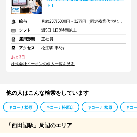
ト！
給与
月給23万5000円～32万円（固定残業代含む） ※別途交通費支給
シフト
週5日 1日8時間以上
雇用形態
正社員
アクセス
松江駅 車8分
あと3日
株式会社イーオンの求人一覧を見る
他の人はこんな検索をしています
キコーナ松原
キコーナ松原店
キコーナ 松原
キコー
「西田辺駅」周辺のエリア