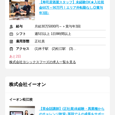
【寿司居酒屋スタッフ】未経験OK★入社祝
金60万～90万円！エリア外転勤なし◎賞与
年3回♪
給与
月給30万5000円～＋賞与年3回
シフト
週5日以上 1日8時間以上
雇用形態
正社員
アクセス
(1)米子駅 (2)松江駅 (3)松江駅
あと2日
株式会社ヨシックスフーズの求人一覧を見る
株式会社イーオン
イーオン松江校
【英会話講師】(正社員)未経験・異業種から
のチャレンジ歓迎♪英語で人の成長をサポー