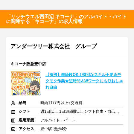
「リッチウエル西田辺 キコーナ」のアルバイト・バイト
に関連する「キコーナ」の求人情報
アンダーツリー株式会社 グループ
キコーナ阪急豊中店
【清掃】未経験OK！特別なスキル不要＆モ
クモク作業★短時間＆Wワークにも◎おしゃ
れ自由
給与
時給1177円以上+交通費
シフト
週1日以上 1日3時間以上 シフト自由・自己申告
雇用形態
アルバイト・パート
アクセス
豊中駅 徒歩4分