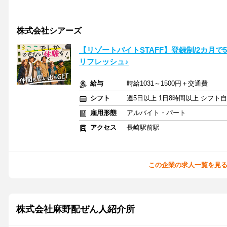
株式会社シアーズ
【リゾートバイトSTAFF】登録制/2カ月で
リフレッシュ♪
給与
時給1031～1500円＋交通費
シフト
週5日以上 1日8時間以上 シフト
雇用形態
アルバイト・パート
アクセス
長崎駅前駅
この企業の求人一覧を見
株式会社麻野配ぜん人紹介所