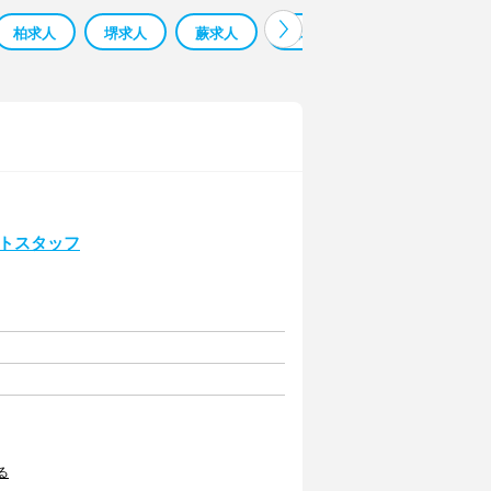
柏求人
堺求人
蕨求人
鳳求人
寮 監 求人 求人
ントスタッフ
る