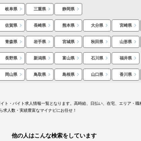
岐阜県
三重県
静岡県
佐賀県
長崎県
熊本県
大分県
宮崎県
青森県
岩手県
宮城県
秋田県
山形県
長野県
新潟県
富山県
石川県
福井県
岡山県
鳥取県
島根県
山口県
香川県
バイト・バイト求人情報一覧となります。高時給、日払い、在宅、エリア・職
ら求人数・実績豊富なマイナビにお任せ！
他の人はこんな検索をしています