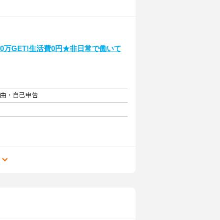
50万GET!生活費0円★非日常で働いて
自由・自己申告
る