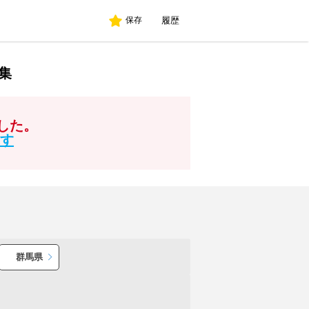
履歴
保存
集
した。
す
群馬県