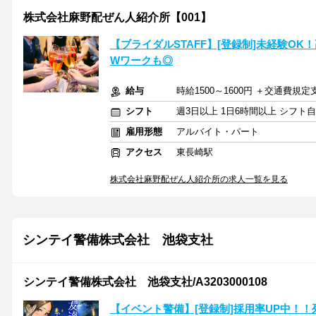
株式会社麻野配ぜん人紹介所【001】
【ブライダルSTAFF】[登録制]未経験OK
Wワークも◎
給与
時給1500～1600円 ＋交通費規定
シフト
週3日以上 1日6時間以上 シフト
雇用形態
アルバイト・パート
アクセス
東長崎駅
株式会社麻野配ぜん人紹介所の求人一覧を見る
シンテイ警備株式会社 池袋支社
シンテイ警備株式会社 池袋支社/A3203000108
【イベント警備】[登録制]採用率UP中！