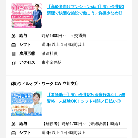
【高齢者向けマンションstaff】東小金井駅!
清潔で快適な施設で働こう♪ 負担少なめ◎
給与
時給1800円～ ＋交通費
シフト
週3日以上 1日7時間以上
雇用形態
派遣社員
アクセス
東小金井駅
(株)ウィルオブ・ワーク CW 立川支店
【看護助手】東小金井駅!<医療行為なし>無
資格・未経験OK！シフト相談／日払い◎
給与
【経験者】時給1700円～【未経験者】時給1500円～ ＋交通費
シフト
週3日以上 1日7時間以上