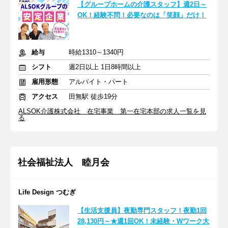
【グループホームの介護スタッフ】週2日～
OK！経験不問！必要なのは「笑顔」だけ！
給与
時給1310～1340円
シフト
週2日以上 1日8時間以上
雇用形態
アルバイト・パート
アクセス
田無駅 徒歩19分
ALSOK介護株式会社 在宅事業 第一在宅本部の求人一覧を見
る
社会福祉法人 睦月会
Life Design つむぎ
【生活支援員】夜勤専門スタッフ！夜勤1回
28,130円～★週1回OK！未経験・Wワーク大