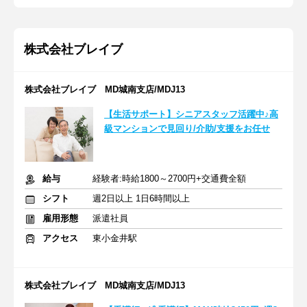
株式会社ブレイブ
株式会社ブレイブ MD城南支店/MDJ13
【生活サポート】シニアスタッフ活躍中♪高
級マンションで見回り/介助/支援をお任せ
給与
経験者:時給1800～2700円+交通費全額
シフト
週2日以上 1日6時間以上
雇用形態
派遣社員
アクセス
東小金井駅
株式会社ブレイブ MD城南支店/MDJ13