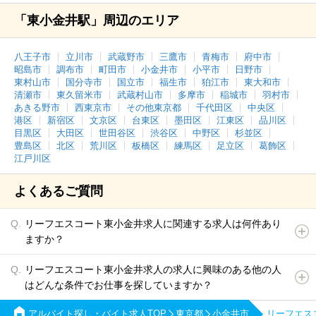
「東小金井駅」周辺のエリア
八王子市
立川市
武蔵野市
三鷹市
青梅市
府中市
昭島市
調布市
町田市
小金井市
小平市
日野市
東村山市
国分寺市
国立市
福生市
狛江市
東大和市
清瀬市
東久留米市
武蔵村山市
多摩市
稲城市
羽村市
あきる野市
西東京市
その他東京都
千代田区
中央区
港区
新宿区
文京区
台東区
墨田区
江東区
品川区
目黒区
大田区
世田谷区
渋谷区
中野区
杉並区
豊島区
北区
荒川区
板橋区
練馬区
足立区
葛飾区
江戸川区
よくあるご質問
リーフエスコート東小金井求人に関連する求人は何件あり
ますか？
リーフエスコート東小金井求人の求人に興味のある他の人
はどんな条件でお仕事を探していますか？
アルバイト探し・バイト求人TOP
東京都
小金井市
リーフエス