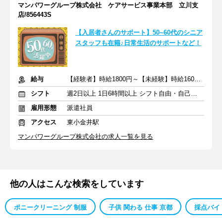
マンパワーグループ株式会社 ケアサービス事業本部 立川支
店/856443S
【入居者さんのサポート】50~60代のシニア
スタッフも在籍♪日常生活のサポートなど！
給与
【経験者】時給1800円～【未経験】時給1600円～ ※交通費全額
シフト
週2日以上 1日6時間以上 シフト自由・自己申告
雇用形態
派遣社員
アクセス
東小金井駅
マンパワーグループ株式会社の求人一覧を見る
他の人はこんな検索をしています
ポニークリーニング 制服
子供 関わる 仕事 京都
採点バイ