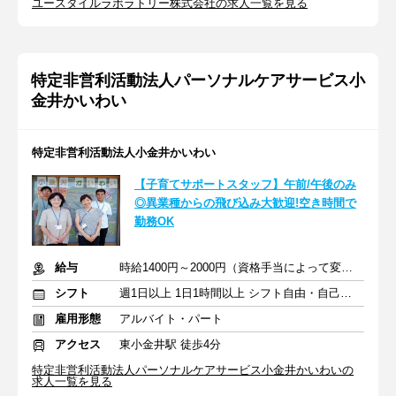
ユースタイルラボラトリー株式会社の求人一覧を見る
特定非営利活動法人パーソナルケアサービス小
金井かいわい
特定非営利活動法人小金井かいわい
【子育てサポートスタッフ】午前/午後のみ
◎異業種からの飛び込み大歓迎!空き時間で
勤務OK
給与
時給1400円～2000円（資格手当によって変動あり）＋交通費
シフト
週1日以上 1日1時間以上 シフト自由・自己申告
雇用形態
アルバイト・パート
アクセス
東小金井駅 徒歩4分
特定非営利活動法人パーソナルケアサービス小金井かいわいの
求人一覧を見る