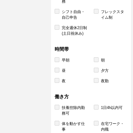
務
シフト自由・
フレックスタ
自己申告
イム制
完全週休2日制
(土日祝休み)
時間帯
早朝
朝
昼
夕方
夜
夜勤
働き方
扶養控除内勤
1日4h以内可
務可
体を動かす仕
在宅ワーク・
事
内職