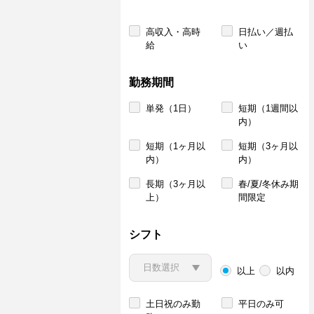
高収入・高時
日払い／週払
給
い
勤務期間
単発（1日）
短期（1週間以
内）
短期（1ヶ月以
短期（3ヶ月以
内）
内）
長期（3ヶ月以
春/夏/冬休み期
上）
間限定
シフト
以上
以内
土日祝のみ勤
平日のみ可