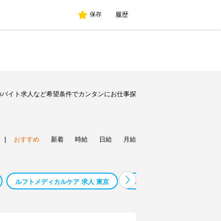
履歴
保存
のバイト求人など希望条件でカンタンにお仕事探
|
おすすめ
新着
時給
日給
月給
ルフトメディカルケア 求人 東京
ルフトメディカルケア 鹿児島 