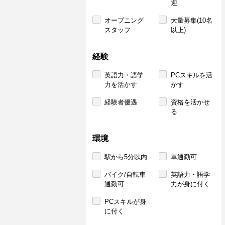
迎
オープニング
大量募集(10名
スタッフ
以上)
経験
英語力・語学
PCスキルを活
力を活かす
かす
経験者優遇
資格を活かせ
る
環境
駅から5分以内
車通勤可
バイク/自転車
英語力・語学
通勤可
力が身に付く
PCスキルが身
に付く