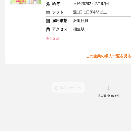
給与
日給26282～27187円
シフト
週1日 1日8時間以上
雇用形態
派遣社員
アクセス
相生駅
あと2日
この企業の求人一覧を見
1
前のページへ
求人数 全
815
件