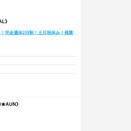
AL》
上！完全週休2日制！土日祝休み！残業
3★AUN》