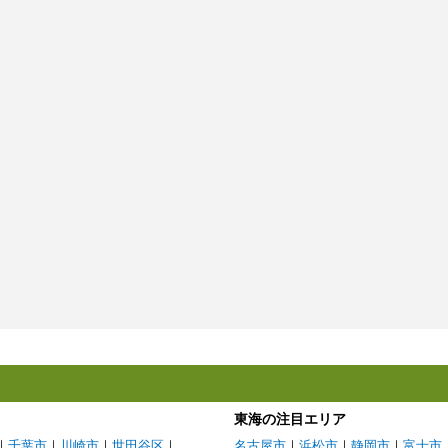
東海の注目エリア
｜
千葉市
｜
川崎市
｜
世田谷区
｜
名古屋市
｜
浜松市
｜
静岡市
｜
富士市