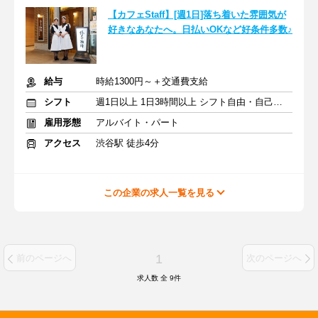
【カフェStaff】[週1日]落ち着いた雰囲気が
好きなあなたへ。日払いOKなど好条件多数♪
給与
時給1300円～＋交通費支給
シフト
週1日以上 1日3時間以上 シフト自由・自己申告
雇用形態
アルバイト・パート
アクセス
渋谷駅 徒歩4分
この企業の求人一覧を見る
1
前のページへ
次のページへ
求人数 全
9
件