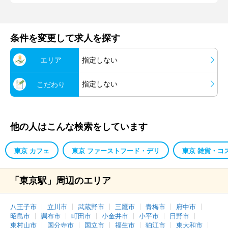
条件を変更して求人を探す
エリア
指定しない
指定しない
こだわり
他の人はこんな検索をしています
東京 カフェ
東京 ファーストフード・デリ
東京 雑貨・コ
「東京駅」周辺のエリア
八王子市
立川市
武蔵野市
三鷹市
青梅市
府中市
昭島市
調布市
町田市
小金井市
小平市
日野市
東村山市
国分寺市
国立市
福生市
狛江市
東大和市