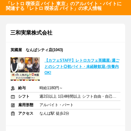
「レトロ 喫茶店 バイト 東京」のアルバイト・バイトに
関連する「レトロ 喫茶店 バイト」の求人情報
三和実業株式会社
英國屋 なんばシティ店(1043)
【カフェSTAFF】レトロカフェ英國屋♪週ご
とのシフト◎初バイト・未経験歓迎♪扶養内
OK!
給与
時給1180円～
シフト
週2日以上 1日4時間以上 シフト自由・自己申告
雇用形態
アルバイト・パート
アクセス
なんば駅 徒歩2分