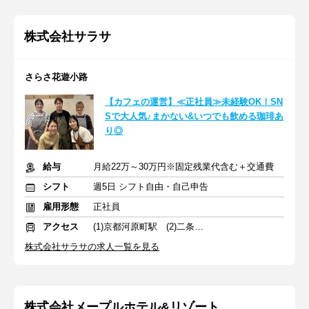
株式会社サラサ
さらさ花遊小路
【カフェの運営】≪正社員≫未経験OK！SN
Sで大人気♪まかない&いつでも飲める珈琲あ
り◎
給与
月給22万～30万円※固定残業代含む＋交通費
シフト
週5日 シフト自由・自己申告
雇用形態
正社員
アクセス
(1)京都河原町駅 (2)二条城前駅 (3)鞍馬口駅
株式会社サラサの求人一覧を見る
株式会社メープルホテル&リゾート