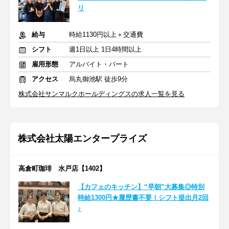
リ
給与
時給1130円以上＋交通費
シフト
週1日以上 1日4時間以上
雇用形態
アルバイト・パート
アクセス
烏丸御池駅 徒歩9分
株式会社サンマルクホールディングスの求人一覧を見る
株式会社太陽エンタープライズ
高倉町珈琲 水戸店【1402】
【カフェのキッチン】“早朝”大募集◎特別
時給1300円★履歴書不要！シフト提出月2回
♪