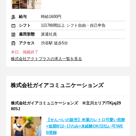
給与
時給1600円
シフト
1日7時間以上 シフト自由・自己申告
雇用形態
派遣社員
アクセス
渋谷駅 徒歩5分
本日、掲載終了
株式会社アクトプラスの求人一覧を見る
株式会社ガイアコミュニケーションズ
株式会社ガイアコミュニケーションズ ※立川エリア/TKjaj29
80SJ
【せんべいの販売】米菓のレトロ可愛い煎餅
<短期8/12~17のみ>未経験OK!日払い可!WE
B登録