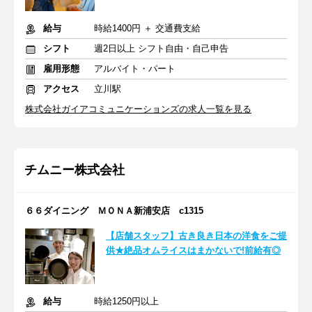
給与
時給1400円 ＋ 交通費支給
シフト
週2日以上 シフト自由・自己申告
雇用形態
アルバイト・パート
アクセス
立川駅
株式会社ガイアコミュニケーションズの求人一覧を見る
チムニー株式会社
６６ダイニング ＭＯＮＡ新浦安店 c1315
【店舗スタッフ】古き良き日本の洋食をご提
供★絶品オムライスはまかないで!前給有◎
給与
時給1250円以上