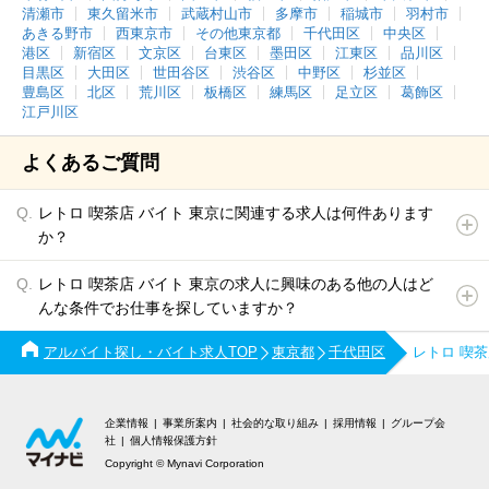
清瀬市
東久留米市
武蔵村山市
多摩市
稲城市
羽村市
あきる野市
西東京市
その他東京都
千代田区
中央区
港区
新宿区
文京区
台東区
墨田区
江東区
品川区
目黒区
大田区
世田谷区
渋谷区
中野区
杉並区
豊島区
北区
荒川区
板橋区
練馬区
足立区
葛飾区
江戸川区
よくあるご質問
レトロ 喫茶店 バイト 東京に関連する求人は何件あります
か？
レトロ 喫茶店 バイト 東京の求人に興味のある他の人はど
んな条件でお仕事を探していますか？
アルバイト探し・バイト求人TOP
東京都
千代田区
レトロ 喫
企業情報
事業所案内
社会的な取り組み
採用情報
グループ会
社
個人情報保護方針
Copyright © Mynavi Corporation