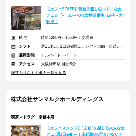
【カフェSTAFF】現金手渡し◎レトロなカ
フェ☆゜+ 20～40代女性活躍中♪16時～大
歓迎！
給与
時給1250円～1560円＋交通費
シフト
週1日以上 1日3時間以上 シフト自由・自己申告
雇用形態
アルバイト・パート
アクセス
大阪梅田駅 徒歩5分
喫茶ぷりんすの求人一覧を見る
株式会社サンマルクホールディングス
喫茶マドラグ 京都本店
【カフェスタッフ】"文化"を感じる大人なカ
フェ♪週1日&4h～！未経験OK◎まかないア