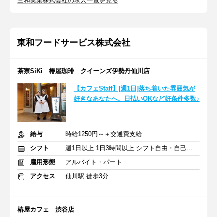
三和実業株式会社の求人一覧を見る
東和フードサービス株式会社
茶寮SiKi 椿屋珈琲 クイーンズ伊勢丹仙川店
【カフェStaff】[週1日]落ち着いた雰囲気が
好きなあなたへ。日払いOKなど好条件多数♪
給与
時給1250円～＋交通費支給
シフト
週1日以上 1日3時間以上 シフト自由・自己申告
雇用形態
アルバイト・パート
アクセス
仙川駅 徒歩3分
椿屋カフェ 渋谷店