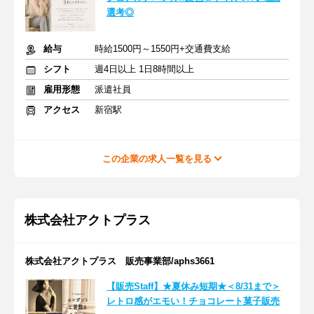
選考◎
給与
時給1500円～1550円+交通費支給
シフト
週4日以上 1日8時間以上
雇用形態
派遣社員
アクセス
新宿駅
この企業の求人一覧を見る
株式会社アクトプラス
株式会社アクトプラス 販売事業部/aphs3661
【販売Staff】★夏休み短期★＜8/31まで＞
レトロ感がエモい！チョコレート菓子販売