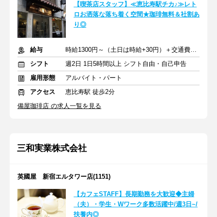
【喫茶店スタッフ】≪恵比寿駅チカ♪≫レト
ロお洒落な落ち着く空間★珈琲無料＆社割あ
り◎
給与
時給1300円～（土日は時給+30円）＋交通費支給
シフト
週2日 1日5時間以上 シフト自由・自己申告
雇用形態
アルバイト・パート
アクセス
恵比寿駅 徒歩2分
備屋珈琲店 の求人一覧を見る
三和実業株式会社
英國屋 新宿エルタワー店(1151)
【カフェSTAFF】長期勤務を大歓迎◆主婦
（夫）・学生・Wワーク多数活躍中/週3日~/
扶養内◎