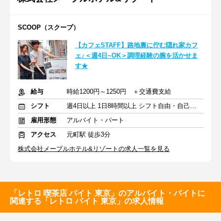
SCOOP（スクープ）
【カフェSTAFF】路地裏に佇む隠れ家カフ
ェ♪＜週4日~OK＞調理経験の腕を活かせま
す★
給与
時給1200円～1250円 ＋交通費支給
シフト
週4日以上 1日8時間以上 シフト自由・自己申告
雇用形態
アルバイト・パート
アクセス
元町駅 徒歩3分
株式会社メープルホテル&リゾートの求人一覧を見る
「レトロ 喫茶店 バイト 東京」のアルバイト・バイトに
関連する「レトロ バイト 東京」の求人情報