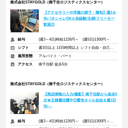
株式会社STAYGOLD（南千住ロジスティクスセンター）
【アクセサリーや洋服の採寸・梱包】週3＆
5h~!オシャレOK☆未経験/主婦/フリーター
歓迎◎
給与
(週3～4日)時給1226円～ (週5日)1300円～
シフト
週3日以上 1日5時間以上 シフト自由・自己申告
雇用形態
アルバイト・パート
アクセス
南千住駅 徒歩5分
株式会社STAYGOLD（南千住ロジスティクスセンター）
【商品情報の入力/撮影】南千住駅から徒歩5
分★主婦層活躍中◎髪色ネイル自由＆週3日
5h~♪
給与
(週3～4日)時給1226円～ (週5日)1300円～ ＋交通費支給