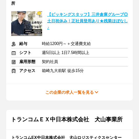
所
【ピッキングスタッフ】三井倉庫グループ◎
土日祝休み！正社員登用あり★残業ほぼなし
♪
給与
時給1200円～＋交通費支給
シフト
週5日以上 1日7.5時間以上
雇用形態
契約社員
アクセス
箱崎九大前駅 徒歩15分
この企業の求人一覧を見る
トランコムＥＸ中日本株式会社 犬山事業所
トランコムEX中日本株式会社 犬山ロジスティクスセンター