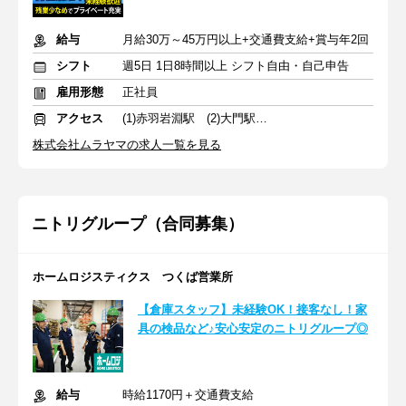
給与
月給30万～45万円以上+交通費支給+賞与年2回
シフト
週5日 1日8時間以上 シフト自由・自己申告
雇用形態
正社員
アクセス
(1)赤羽岩淵駅 (2)大門駅 (3)武蔵小杉駅
株式会社ムラヤマの求人一覧を見る
ニトリグループ（合同募集）
ホームロジスティクス つくば営業所
【倉庫スタッフ】未経験OK！接客なし！家
具の検品など♪安心安定のニトリグループ◎
給与
時給1170円＋交通費支給