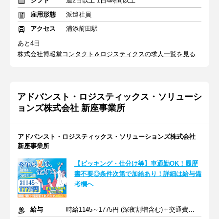
シフト
週2日以上 1日4時間以上
雇用形態
派遣社員
アクセス
浦添前田駅
あと4日
株式会社博報堂コンタクト＆ロジスティクスの求人一覧を見る
アドバンスト・ロジスティックス・ソリューシ
ョンズ株式会社 新座事業所
アドバンスト・ロジスティックス・ソリューションズ株式会社
新座事業所
【ピッキング・仕分け等】車通勤OK！履歴
書不要◎条件次第で加給あり！詳細は給与備
考欄へ
給与
時給1145～1775円 (深夜割増含む)＋交通費全額支給