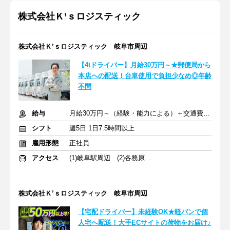
株式会社Ｋ’ｓロジスティック
株式会社Ｋ’ｓロジスティック 岐阜市周辺
【4tドライバー】月給30万円～★郵便局から
本店への配送！台車使用で負担少なめ◎年齢
不問
給与
月給30万円～（経験・能力による）＋交通費規定支給
シフト
週5日 1日7.5時間以上
雇用形態
正社員
アクセス
(1)岐阜駅周辺 (2)各務原駅 (3)岐阜駅
株式会社Ｋ’ｓロジスティック 岐阜市周辺
【宅配ドライバー】未経験OK★軽バンで個
人宅へ配送！大手ECサイトの荷物をお届け♪