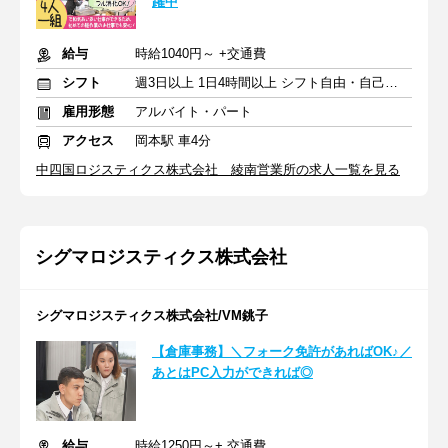
躍中
給与
時給1040円～ +交通費
シフト
週3日以上 1日4時間以上 シフト自由・自己申告
雇用形態
アルバイト・パート
アクセス
岡本駅 車4分
中四国ロジスティクス株式会社 綾南営業所の求人一覧を見る
シグマロジスティクス株式会社
シグマロジスティクス株式会社/VM銚子
【倉庫事務】＼フォーク免許があればOK♪／
あとはPC入力ができれば◎
給与
時給1250円～+ 交通費