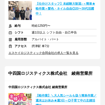
【仕分けスタッフ】未経験大歓迎♪＜簡単★
軽作業＞髪色・ネイル自由◎20〜30代活躍
中！
給与
時給1250円〜
シフト
週1日以上 シフト自由・自己申告
雇用形態
アルバイト・パート
アクセス
摂津駅 車7分
エスケイロジスティック合同会社の求人一覧を見る
中四国ロジスティクス株式会社 綾南営業所
中四国ロジスティクス株式会社 綾南営業所
【軽作業】＼大人気シールも扱う簡単作業／
週末はお休み★週3日～◎子育て中の主婦活