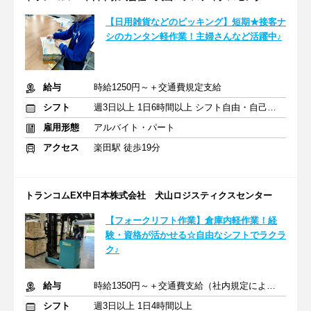
【日用雑貨などのピッキング】短期★接客ナ
シのカンタン軽作業！主婦さんなど活躍中♪
給与
時給1250円～＋交通費規定支給
シフト
週3日以上 1日6時間以上 シフト自由・自己申告
雇用形態
アルバイト・パート
アクセス
楽田駅 徒歩19分
トランコムEX中日本株式会社 犬山ロジスティクスセンター
【フォークリフト作業】倉庫内軽作業！経
験・資格が活かせる☆自由なシフトでラクラ
ク♪
給与
時給1350円～＋交通費支給（社内規定による）
シフト
週3日以上 1日4時間以上