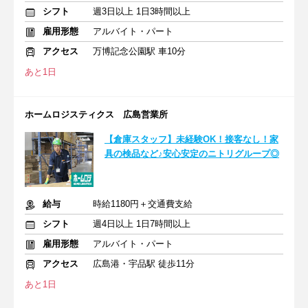
シフト
週3日以上 1日3時間以上
雇用形態
アルバイト・パート
アクセス
万博記念公園駅 車10分
あと1日
ホームロジスティクス 広島営業所
【倉庫スタッフ】未経験OK！接客なし！家
具の検品など♪安心安定のニトリグループ◎
給与
時給1180円＋交通費支給
シフト
週4日以上 1日7時間以上
雇用形態
アルバイト・パート
アクセス
広島港・宇品駅 徒歩11分
あと1日