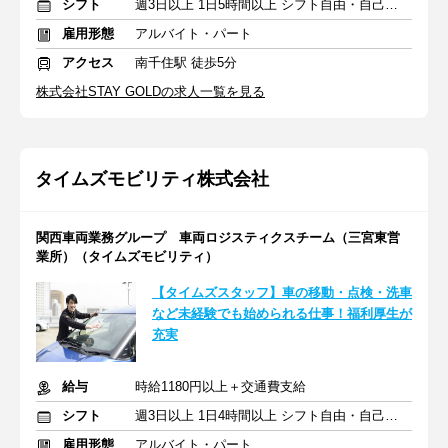
シフト
週3日以上 1日5時間以上 シフト自由・自己申告
雇用形態
アルバイト・パート
アクセス
南千住駅 徒歩5分
株式会社STAY GOLDの求人一覧を見る
タイムズモビリティ株式会社
関西車両業務グループ 車両ロジスティクスチーム（三宮東営
業所）（タイムズモビリティ）
【タイムズスタッフ】車の移動・点検・洗車
など未経験でも始められる仕事！福利厚生が
充実
給与
時給1180円以上＋交通費支給
シフト
週3日以上 1日4時間以上 シフト自由・自己申告
雇用形態
アルバイト・パート