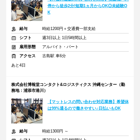
停から徒歩2分!短期1ヵ月からOK◎未経験O
K
給与
時給1200円＋交通費一部支給
シフト
週3日以上 1日5時間以上
雇用形態
アルバイト・パート
アクセス
古島駅 車6分
あと4日
株式会社博報堂コンタクト&ロジスティクス 沖縄センター（勤
務地：浦添市港川）
【マットレスの問い合わせ対応業務】希望休
は99%通るので働きやすい♪日払いもOK
給与
時給1300円 ～