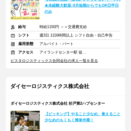
★未経験大歓迎♪8月短期からでもOK◎平日
のみ
給与
時給1150円 ～＋交通費支給
シフト
週3日 1日6時間以上 シフト自由・自己申告
雇用形態
アルバイト・パート
アクセス
アイランドセンター駅 徒歩2分
ビスタロジスティックス合同会社の求人一覧を見る
ダイセーロジスティクス株式会社
ダイセーロジスティクス株式会社 杉戸第2ハブセンター
【ピッキング】やること少なめ、覚えること
少なめのもくもく簡単作業！