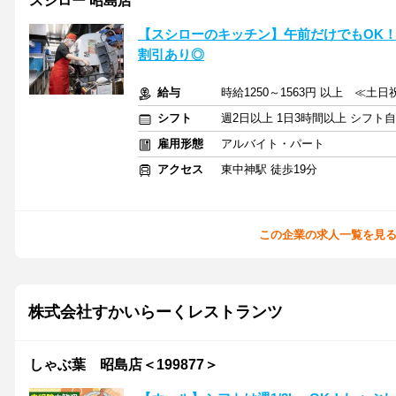
スシロー 昭島店
【スシローのキッチン】午前だけでもOK！
割引あり◎
給与
時給1250～1563円 以上 ≪土
シフト
週2日以上 1日3時間以上 シフト
雇用形態
アルバイト・パート
アクセス
東中神駅 徒歩19分
この企業の求人一覧を見
株式会社すかいらーくレストランツ
しゃぶ葉 昭島店＜199877＞