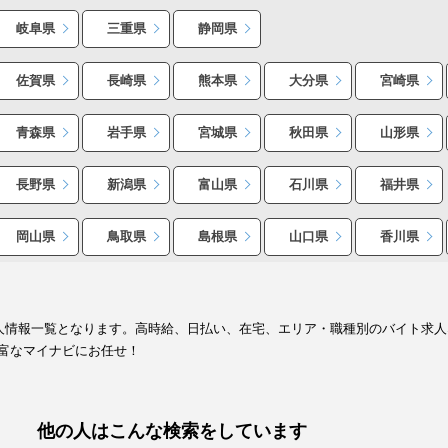
岐阜県
三重県
静岡県
佐賀県
長崎県
熊本県
大分県
宮崎県
青森県
岩手県
宮城県
秋田県
山形県
長野県
新潟県
富山県
石川県
福井県
岡山県
鳥取県
島根県
山口県
香川県
求人情報一覧となります。高時給、日払い、在宅、エリア・職種別のバイト求
富なマイナビにお任せ！
他の人はこんな検索をしています