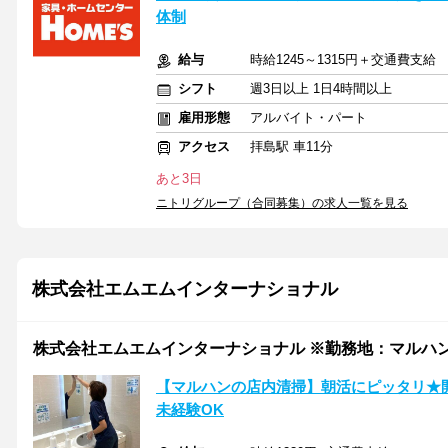
体制
給与
時給1245～1315円＋交通費支給
シフト
週3日以上 1日4時間以上
雇用形態
アルバイト・パート
アクセス
拝島駅 車11分
あと3日
ニトリグループ（合同募集）の求人一覧を見る
株式会社エムエムインターナショナル
株式会社エムエムインターナショナル ※勤務地：マルハ
【マルハンの店内清掃】朝活にピッタリ★
未経験OK