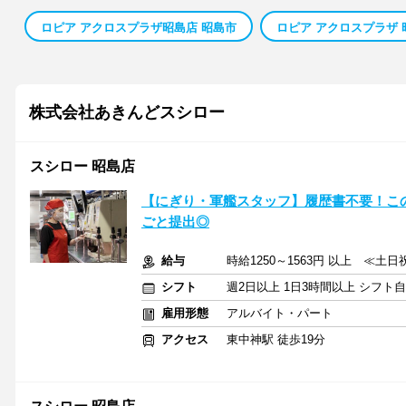
ロピア アクロスプラザ昭島店 昭島市
ロピア アクロスプラザ 
株式会社あきんどスシロー
スシロー 昭島店
【にぎり・軍艦スタッフ】履歴書不要！こ
ごと提出◎
給与
時給1250～1563円 以上 ≪土
シフト
週2日以上 1日3時間以上 シフト
雇用形態
アルバイト・パート
アクセス
東中神駅 徒歩19分