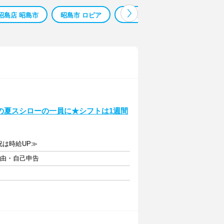
昭島店 昭島市
昭島市 ロピア
ロピア花巻
ロピア琴似
の夏スシローの一員に★シフトは1週間
日祝は時給UP≫
自由・自己申告