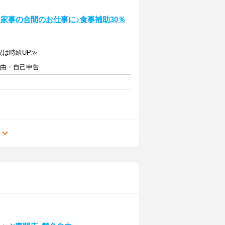
家事の合間のお仕事に♪食事補助30％
日祝は時給UP≫
自由・自己申告
る