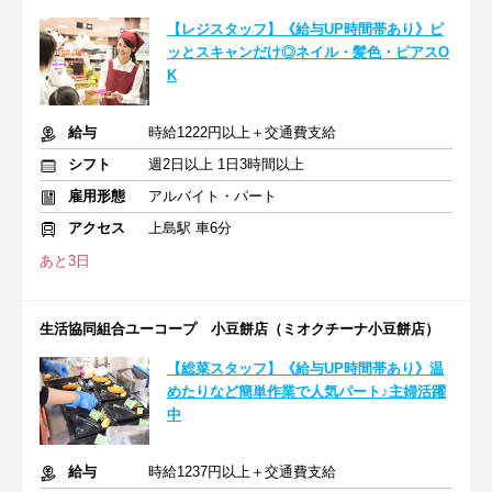
【レジスタッフ】《給与UP時間帯あり》ピ
ッとスキャンだけ◎ネイル・髪色・ピアスO
K
給与
時給1222円以上＋交通費支給
シフト
週2日以上 1日3時間以上
雇用形態
アルバイト・パート
アクセス
上島駅 車6分
あと3日
生活協同組合ユーコープ 小豆餅店（ミオクチーナ小豆餅店）
【総菜スタッフ】《給与UP時間帯あり》温
めたりなど簡単作業で人気パート♪主婦活躍
中
給与
時給1237円以上＋交通費支給