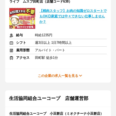
ライフ ムスブ田町店（店舗コード638）
【精肉スタッフ】お肉の知識ゼロスタートで
もOK◎家庭では中々できない仕事しません
か？
給与
時給1235円
シフト
週3日以上 1日7時間以上
雇用形態
アルバイト・パート
アクセス
田町駅 徒歩1分
この企業の求人一覧を見る
生活協同組合ユーコープ 店舗運営部
生活協同組合ユーコープ 小豆餅店（ミオクチーナ小豆餅店）