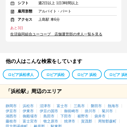
シフト
週2日以上 1日3時間以上
雇用形態
アルバイト・パート
アクセス
上島駅 車6分
あと3日
生活協同組合ユーコープ 店舗運営部の求人一覧を見る
他の人はこんな検索をしています
ロピア浜松求人
ロピア浜松
ロピア 浜松
ロピア 浜
「浜松駅」周辺のエリア
静岡市
浜松市
沼津市
富士市
三島市
磐田市
熱海市
伊豆市
伊東市
伊豆の国市
御前崎市
掛川市
菊川市
湖西市
御殿場市
島田市
下田市
裾野市
袋井市
藤枝市
富士宮市
牧之原市
焼津市
賀茂郡
周智郡森町
田方郡函南町
榛原郡
駿東郡