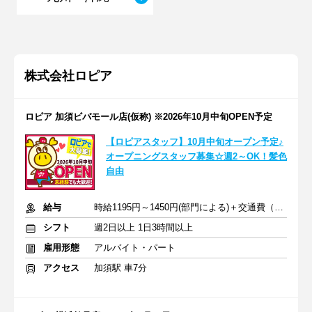
株式会社ロピア
ロピア 加須ビバモール店(仮称) ※2026年10月中旬OPEN予定
【ロピアスタッフ】10月中旬オープン予定♪
オープニングスタッフ募集☆週2～OK！髪色
自由
給与
時給1195円～1450円(部門による)＋交通費（社内規定）
シフト
週2日以上 1日3時間以上
雇用形態
アルバイト・パート
アクセス
加須駅 車7分