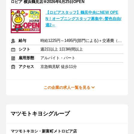
ロピア 横浜鶴見店※2026年6月25日OPEN
【ロピアスタッフ】鶴見中央にNEW OPE
N！オープニングスタッフ募集中♪髪色自由/
週2～
給与
時給1225円～1495円(部門による)＋交通費（社内規定）
シフト
週2日以上 1日3時間以上
雇用形態
アルバイト・パート
アクセス
京急鶴見駅 徒歩11分
この企業の求人一覧を見る
マツモトキヨシグループ
マツモトキヨシ・新富町メトロピア店