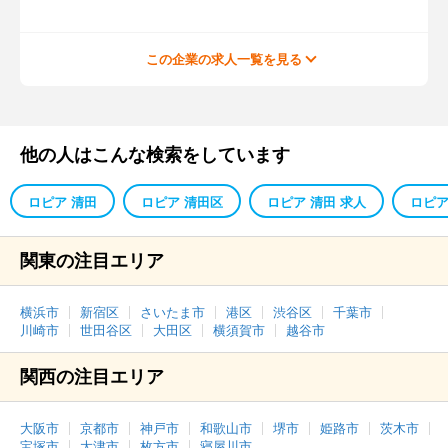
この企業の求人一覧を見る
他の人はこんな検索をしています
ロピア 清田
ロピア 清田区
ロピア 清田 求人
ロピア
関東の注目エリア
横浜市
新宿区
さいたま市
港区
渋谷区
千葉市
川崎市
世田谷区
大田区
横須賀市
越谷市
関西の注目エリア
大阪市
京都市
神戸市
和歌山市
堺市
姫路市
茨木市
宝塚市
大津市
枚方市
寝屋川市