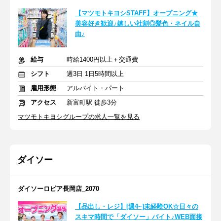
【マツモトキヨシSTAFF】オープニング★
美容好き歓迎♪嬉しい社割◎髪色・ネイル自
由♪
給与
時給1400円以上＋交通費
シフト
週3日 1日5時間以上
雇用形態
アルバイト・パート
アクセス
新富町駅 徒歩3分
マツモトキヨシグループの求人一覧を見る
ダイソー
ダイソーロピア長岡店_2070
【品出し・レジ】[週4~]未経験OK☆日々の
スキマ時間で「ダイソー」バイト♪WEB面接