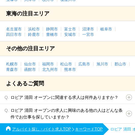
東海の注目エリア
名古屋市
浜松市
静岡市
富士市
沼津市
岐阜市
四日市市
鈴鹿市
豊橋市
安城市
一宮市
その他の注目エリア
札幌市
仙台市
福岡市
松山市
広島市
旭川市
郡山市
青森市
函館市
北九州市
熊本市
よくあるご質問
ロピア 清田 オープンに関連する求人は何件ありますか？
ロピア 清田 オープンの求人に興味のある他の人はどんな条
件でお仕事を探していますか？
アルバイト探し・バイト求人TOP
キーワードTOP
ロピア 清田