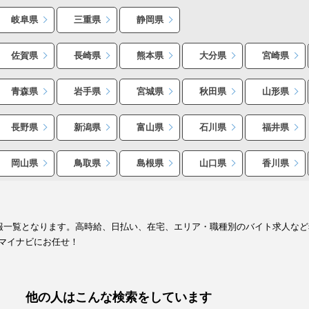
岐阜県
三重県
静岡県
佐賀県
長崎県
熊本県
大分県
宮崎県
青森県
岩手県
宮城県
秋田県
山形県
長野県
新潟県
富山県
石川県
福井県
岡山県
鳥取県
島根県
山口県
香川県
情報一覧となります。高時給、日払い、在宅、エリア・職種別のバイト求人な
マイナビにお任せ！
他の人はこんな検索をしています