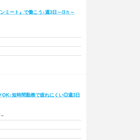
ンミート』で働こう♪週3日～/3ｈ～
クOK♪短時間勤務で疲れにくい◎週3日
円～