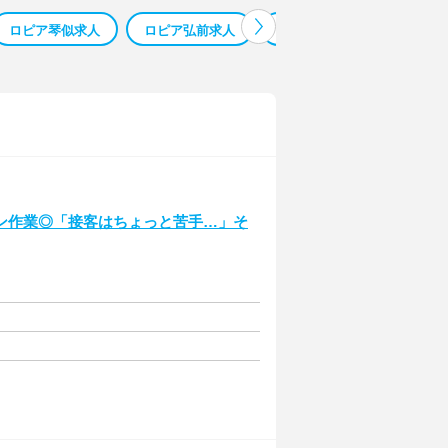
ロピア琴似求人
ロピア弘前求人
ロピア浜松求人
ロピ
ン作業◎「接客はちょっと苦手…」そ