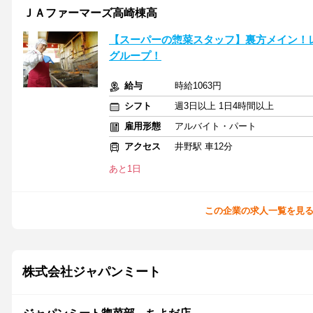
ＪＡファーマーズ高崎棟高
【スーパーの惣菜スタッフ】裏方メイン！レ
グループ！
給与
時給1063円
シフト
週3日以上 1日4時間以上
雇用形態
アルバイト・パート
アクセス
井野駅 車12分
あと1日
この企業の求人一覧を見
株式会社ジャパンミート