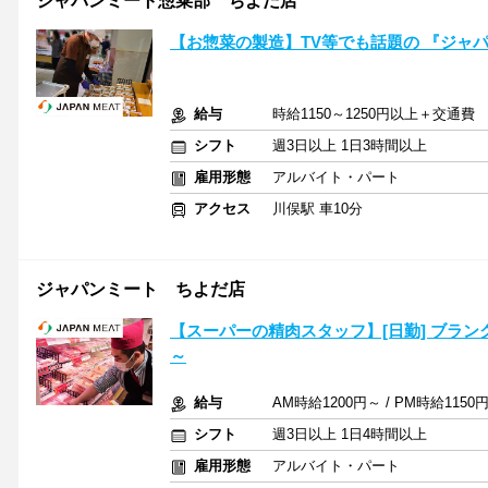
ジャパンミート惣菜部 ちよだ店
【お惣菜の製造】TV等でも話題の 『ジャパ
給与
時給1150～1250円以上＋交通費
シフト
週3日以上 1日3時間以上
雇用形態
アルバイト・パート
アクセス
川俣駅 車10分
ジャパンミート ちよだ店
【スーパーの精肉スタッフ】[日勤] ブラン
～
給与
AM時給1200円～ / PM時給1150
シフト
週3日以上 1日4時間以上
雇用形態
アルバイト・パート