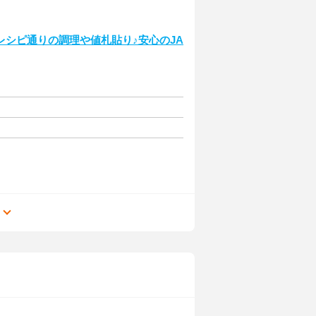
シピ通りの調理や値札貼り♪安心のJA
る