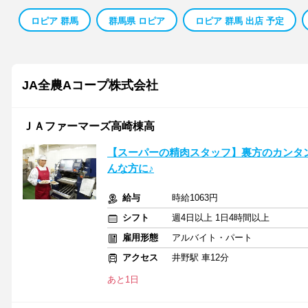
ロピア 群馬
群馬県 ロピア
ロピア 群馬 出店 予定
JA全農Aコープ株式会社
ＪＡファーマーズ高崎棟高
【スーパーの精肉スタッフ】裏方のカンタ
んな方に♪
給与
時給1063円
シフト
週4日以上 1日4時間以上
雇用形態
アルバイト・パート
アクセス
井野駅 車12分
あと1日