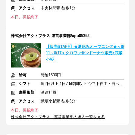
アクセス
中央林間駅 徒歩1分
本日、掲載終了
株式会社アクトプラス 運営事業部/apu05352
【販売STAFF】★夏休みオープニング★＜8/
11～8/17＞クロワッサンドーナツ販売♪武蔵
小杉
給与
時給1500円
シフト
週2日以上 1日7.5時間以上 シフト自由・自己申告
雇用形態
派遣社員
アクセス
武蔵小杉駅 徒歩3分
本日、掲載終了
株式会社アクトプラス 運営事業部の求人一覧を見る