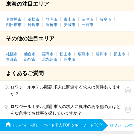
東海の注目エリア
名古屋市
浜松市
静岡市
富士市
沼津市
岐阜市
四日市市
鈴鹿市
豊橋市
安城市
一宮市
その他の注目エリア
札幌市
仙台市
福岡市
松山市
広島市
旭川市
郡山市
青森市
函館市
北九州市
熊本市
よくあるご質問
ロワジールホテル那覇 求人に関連する求人は何件あります
か？
ロワジールホテル那覇 求人の求人に興味のある他の人はど
んな条件でお仕事を探していますか？
アルバイト探し・バイト求人TOP
キーワードTOP
ロワジールホ