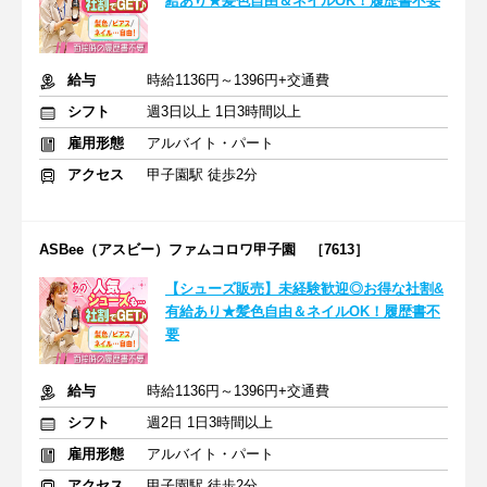
給あり★髪色自由＆ネイルOK！履歴書不要
給与
時給1136円～1396円+交通費
シフト
週3日以上 1日3時間以上
雇用形態
アルバイト・パート
アクセス
甲子園駅 徒歩2分
ASBee（アスビー）ファムコロワ甲子園 ［7613］
【シューズ販売】未経験歓迎◎お得な社割&
有給あり★髪色自由＆ネイルOK！履歴書不
要
給与
時給1136円～1396円+交通費
シフト
週2日 1日3時間以上
雇用形態
アルバイト・パート
アクセス
甲子園駅 徒歩2分