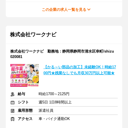
この企業の求人一覧を見る
株式会社ワークナビ
株式会社ワークナビ 勤務地：静岡県静岡市清水区幸町/shizu
020081
【かる～い部品の加工】未経験OK！時給17
00円★残業なしでも月収30万円以上可能★
給与
時給1700～2125円
シフト
週5日 1日8時間以上
雇用形態
派遣社員
アクセス
車・バイク通勤OK