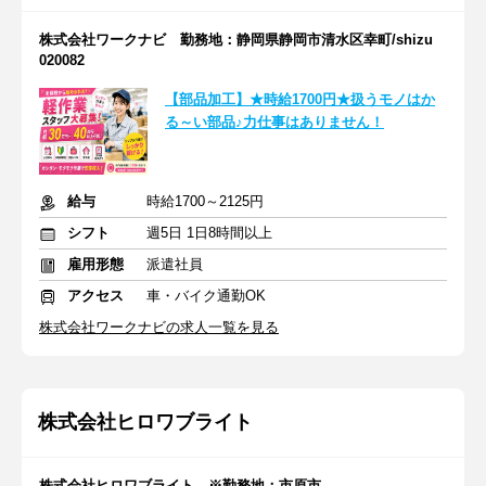
株式会社ワークナビ 勤務地：静岡県静岡市清水区幸町/shizu
020082
【部品加工】★時給1700円★扱うモノはか
る～い部品♪力仕事はありません！
給与
時給1700～2125円
シフト
週5日 1日8時間以上
雇用形態
派遣社員
アクセス
車・バイク通勤OK
株式会社ワークナビの求人一覧を見る
株式会社ヒロワブライト
株式会社ヒロワブライト ※勤務地：市原市