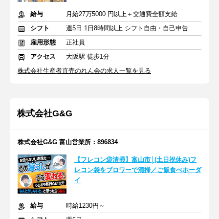
給与
月給27万5000 円以上＋交通費全額支給
シフト
週5日 1日8時間以上 シフト自由・自己申告
雇用形態
正社員
アクセス
大阪駅 徒歩1分
株式会社生産者直売のれん会の求人一覧を見る
株式会社G&G
株式会社G&G 富山営業所：896834
【フレコン袋清掃】富山市│(土日祝休み)フ
レコン袋をブロワーで清掃／ご飯食べホーダ
イ
給与
時給1230円～