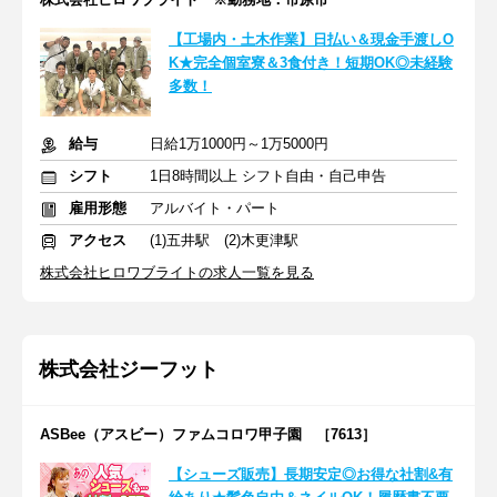
【工場内・土木作業】日払い＆現金手渡しO
K★完全個室寮＆3食付き！短期OK◎未経験
多数！
給与
日給1万1000円～1万5000円
シフト
1日8時間以上 シフト自由・自己申告
雇用形態
アルバイト・パート
アクセス
(1)五井駅 (2)木更津駅
株式会社ヒロワブライトの求人一覧を見る
株式会社ジーフット
ASBee（アスビー）ファムコロワ甲子園 ［7613］
【シューズ販売】長期安定◎お得な社割&有