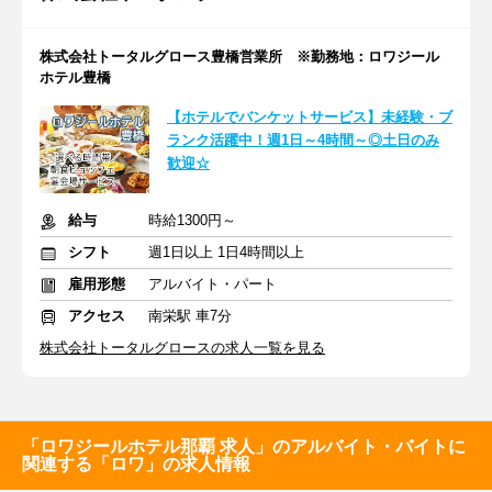
株式会社トータルグロース豊橋営業所 ※勤務地：ロワジール
ホテル豊橋
【ホテルでバンケットサービス】未経験・ブ
ランク活躍中！週1日～4時間～◎土日のみ
歓迎☆
給与
時給1300円～
シフト
週1日以上 1日4時間以上
雇用形態
アルバイト・パート
アクセス
南栄駅 車7分
株式会社トータルグロースの求人一覧を見る
「ロワジールホテル那覇 求人」のアルバイト・バイトに
関連する「ロワ」の求人情報