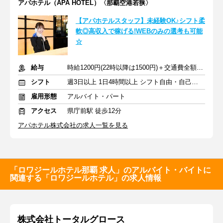
アパホテル（APA HOTEL）〈那覇空港若狭〉
【アパホテルスタッフ】未経験OK♪シフト柔
軟◎高収入で稼げる!WEBのみの選考も可能
☆
給与
時給1200円(22時以降は1500円)＋交通費全額支給
シフト
週3日以上 1日4時間以上 シフト自由・自己申告
雇用形態
アルバイト・パート
アクセス
県庁前駅 徒歩12分
アパホテル株式会社の求人一覧を見る
「ロワジールホテル那覇 求人」のアルバイト・バイトに
関連する「ロワジールホテル」の求人情報
株式会社トータルグロース