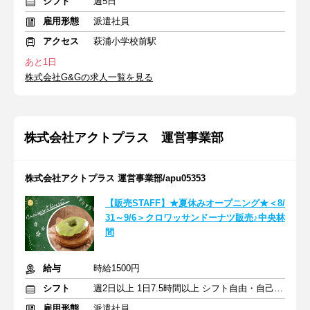
シフト
週5日
雇用形態
派遣社員
アクセス
萩浦小学校前駅
あと1日
株式会社G&Gの求人一覧を見る
株式会社アクトプラス 運営事業部
株式会社アクトプラス 運営事業部/apu05353
【販売STAFF】★夏休みオープニング★＜8/
31～9/6＞クロワッサンドーナツ販売♪中央林
間
給与
時給1500円
シフト
週2日以上 1日7.5時間以上 シフト自由・自己申告
雇用形態
派遣社員