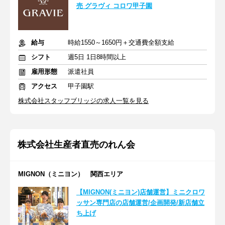
売 グラヴィ コロワ甲子園
給与
時給1550～1650円＋交通費全額支給
シフト
週5日 1日8時間以上
雇用形態
派遣社員
アクセス
甲子園駅
株式会社スタッフブリッジの求人一覧を見る
株式会社生産者直売のれん会
MIGNON（ミニヨン） 関西エリア
【MIGNON(ミニヨン)店舗運営】ミニクロワ
ッサン専門店の店舗運営/企画開発/新店舗立
ち上げ