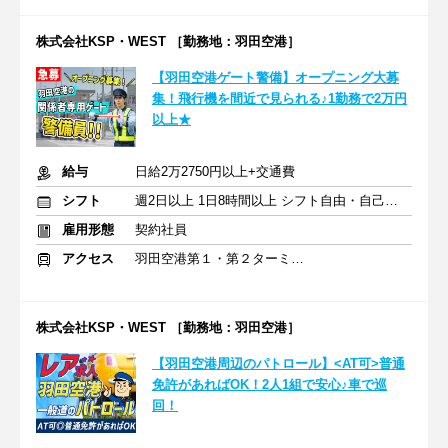
株式会社KSP・WEST ［勤務地：羽田空港］
【羽田空港ゲート警備】オープニング大募
集！飛行機を間近で見られる♪1勤務で2万円
以上★
給与
日給2万2750円以上+交通費
シフト
週2日以上 1日8時間以上 シフト自由・自己申告
雇用形態
契約社員
アクセス
羽田空港第１・第２ターミナル(京急)駅
株式会社KSP・WEST ［勤務地：羽田空港］
【羽田空港周辺のパトロール】<AT可>普通
免許があればOK！2人1組で安心♪車で巡
回！