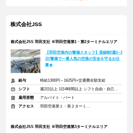
株式会社JSS
株式会社JSS 羽田支社 ※羽田空港第1・第2ターミナルエリア
【羽田空港内の警備スタッフ】登録制!週2~3
日!警備で一番人気の空港の安全を守るお仕
事★
給与
時給1300円～1625円+交通費全額支給
シフト
週2日以上 1日4時間以上 シフト自由・自己申告
雇用形態
アルバイト・パート
アクセス
羽田空港第１・第２ターミナル(京急)駅
株式会社JSS 羽田支社 ※羽田空港第3ターミナルエリア