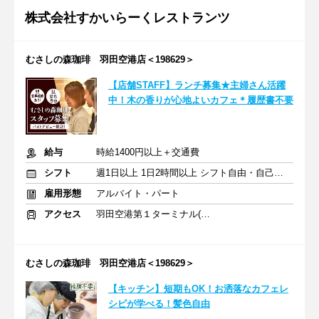
株式会社すかいらーくレストランツ
むさしの森珈琲 羽田空港店＜198629＞
【店舗STAFF】ランチ募集★主婦さん活躍
中！木の香りが心地よいカフェ＊履歴書不要
給与
時給1400円以上＋交通費
シフト
週1日以上 1日2時間以上 シフト自由・自己申告
雇用形態
アルバイト・パート
アクセス
羽田空港第１ターミナル(東京モノレール・ＪＡＬ利用)駅 徒歩3分
むさしの森珈琲 羽田空港店＜198629＞
【キッチン】短期もOK！お洒落なカフェレ
シピが学べる！髪色自由