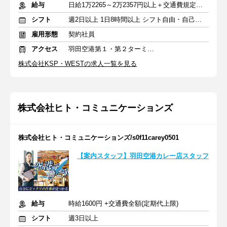
給与
日給1万2265～2万2357円以上＋交通費規定支給
シフト
週2日以上 1日8時間以上 シフト自由・自己申告
雇用形態
契約社員
アクセス
羽田空港第１・第２ターミナル(京急)駅
株式会社KSP・WESTの求人一覧を見る
株式会社ヒト・コミュニケーションズ
株式会社ヒト・コミュニケーションズ/s0f11carey0501
【案内スタッフ】羽田空港カレー店スタッフ
給与
時給1600円 +交通費全額(定期代上限)
シフト
週3日以上