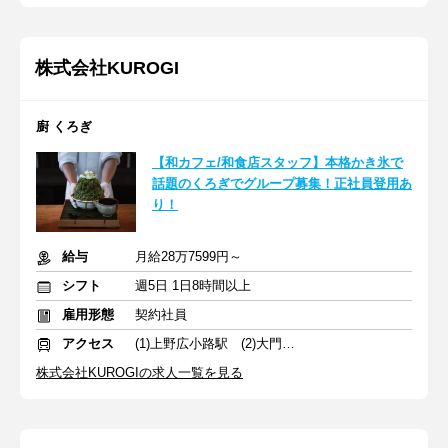
株式会社KUROGI
廚 くろぎ
【和カフェ/和食店スタッフ】本格かき氷で
話題のくろぎでグループ募集！正社員登用あ
り！
給与
月給28万7599円～
シフト
週5日 1日8時間以上
雇用形態
契約社員
アクセス
(1)上野広小路駅 (2)大門駅 (3)羽田空港第１ターミナル(東京モノレール・ＪＡＬ利用)駅
株式会社KUROGIの求人一覧を見る