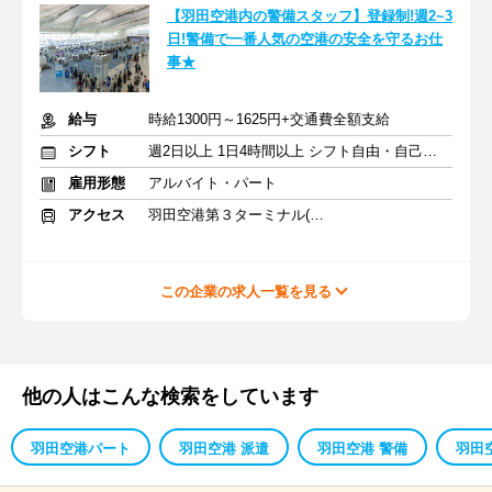
【羽田空港内の警備スタッフ】登録制!週2~3
日!警備で一番人気の空港の安全を守るお仕
事★
給与
時給1300円～1625円+交通費全額支給
シフト
週2日以上 1日4時間以上 シフト自由・自己申告
雇用形態
アルバイト・パート
アクセス
羽田空港第３ターミナル(京急)駅
この企業の求人一覧を見る
他の人はこんな検索をしています
羽田空港パート
羽田空港 派遣
羽田空港 警備
羽田