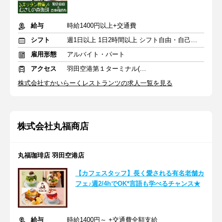
給与
時給1400円以上+交通費
シフト
週1日以上 1日2時間以上 シフト自由・自己申告
雇用形態
アルバイト・パート
アクセス
羽田空港第１ターミナル(東京モノレール・ＪＡＬ利用)駅 徒歩3分
株式会社すかいらーくレストランツの求人一覧を見る
株式会社丸福商店
丸福珈琲店 羽田空港店
【カフェスタッフ】長く愛される有名老舗カ
フェ♪週2/4hでOK*言語も学べるチャンス★
給与
時給1400円～ +交通費全額支給