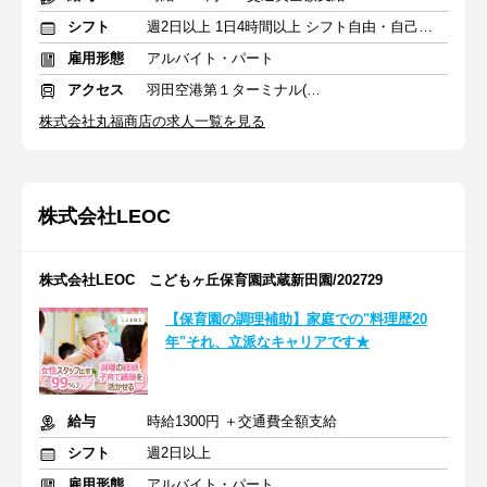
シフト
週2日以上 1日4時間以上 シフト自由・自己申告
雇用形態
アルバイト・パート
アクセス
羽田空港第１ターミナル(東京モノレール・ＪＡＬ利用)駅 徒歩3分
株式会社丸福商店の求人一覧を見る
株式会社LEOC
株式会社LEOC こどもヶ丘保育園武蔵新田園/202729
【保育園の調理補助】家庭での"料理歴20
年"それ、立派なキャリアです★
給与
時給1300円 ＋交通費全額支給
シフト
週2日以上
雇用形態
アルバイト・パート