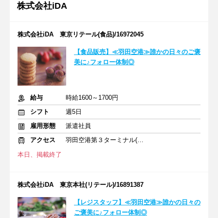
株式会社iDA
株式会社iDA 東京リテール(食品)/16972045
【食品販売】≪羽田空港≫誰かの日々のご褒
美に♪フォロー体制◎
給与
時給1600～1700円
シフト
週5日
雇用形態
派遣社員
アクセス
羽田空港第３ターミナル(京急)駅
本日、掲載終了
株式会社iDA 東京本社(リテール)/16891387
【レジスタッフ】≪羽田空港≫誰かの日々の
ご褒美に♪フォロー体制◎