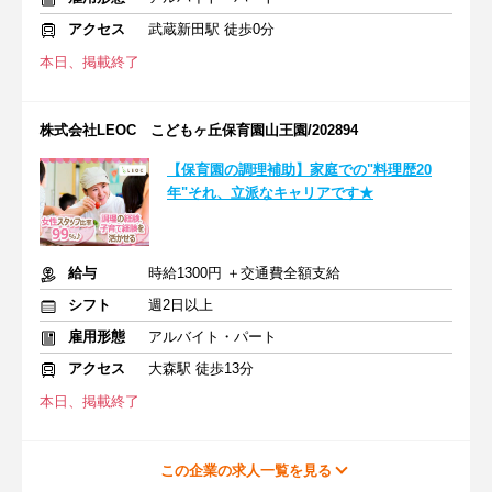
アクセス
武蔵新田駅 徒歩0分
本日、掲載終了
株式会社LEOC こどもヶ丘保育園山王園/202894
【保育園の調理補助】家庭での"料理歴20
年"それ、立派なキャリアです★
給与
時給1300円 ＋交通費全額支給
シフト
週2日以上
雇用形態
アルバイト・パート
アクセス
大森駅 徒歩13分
本日、掲載終了
この企業の求人一覧を見る