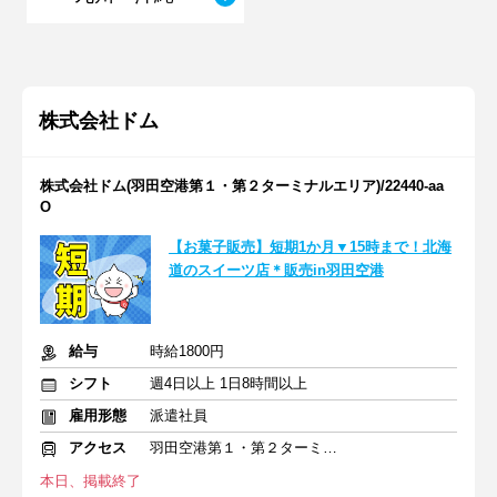
株式会社ドム
株式会社ドム(羽田空港第１・第２ターミナルエリア)/22440-aa
O
【お菓子販売】短期1か月▼15時まで！北海
道のスイーツ店＊販売in羽田空港
給与
時給1800円
シフト
週4日以上 1日8時間以上
雇用形態
派遣社員
アクセス
羽田空港第１・第２ターミナル(京急)駅 徒歩5分
本日、掲載終了