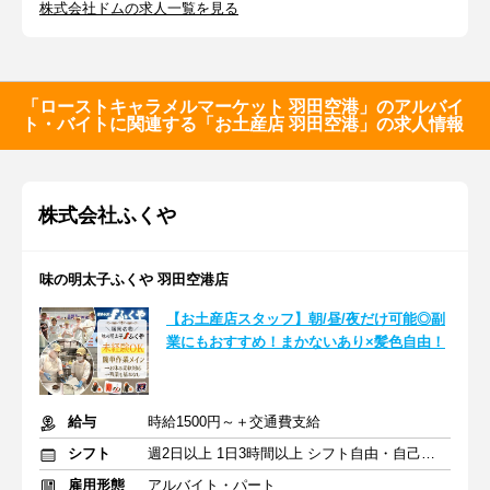
株式会社ドムの求人一覧を見る
「ローストキャラメルマーケット 羽田空港」のアルバイ
ト・バイトに関連する「お土産店 羽田空港」の求人情報
株式会社ふくや
味の明太子ふくや 羽田空港店
【お土産店スタッフ】朝/昼/夜だけ可能◎副
業にもおすすめ！まかないあり×髪色自由！
給与
時給1500円～＋交通費支給
シフト
週2日以上 1日3時間以上 シフト自由・自己申告
雇用形態
アルバイト・パート