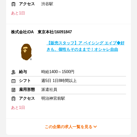
アクセス
渋谷駅
あと1日
株式会社iDA 東京本社/16091847
【販売スタッフ】ア ベイシング エイプ◆好
きも、個性もそのままで！オシャレ自由
給与
時給1400～1500円
シフト
週5日 1日8時間以上
雇用形態
派遣社員
アクセス
明治神宮前駅
あと1日
この企業の求人一覧を見る