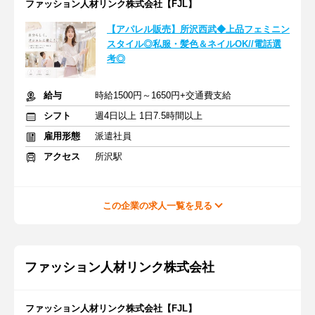
ファッション人材リンク株式会社【FJL】
【アパレル販売】所沢西武◆上品フェミニン
スタイル◎私服・髪色＆ネイルOK//電話選
考◎
給与
時給1500円～1650円+交通費支給
シフト
週4日以上 1日7.5時間以上
雇用形態
派遣社員
アクセス
所沢駅
この企業の求人一覧を見る
ファッション人材リンク株式会社
ファッション人材リンク株式会社【FJL】