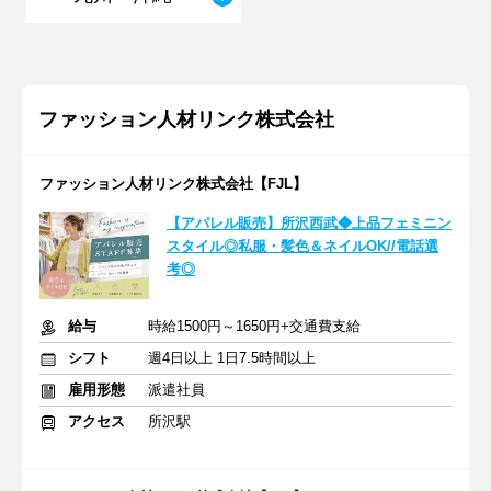
ファッション人材リンク株式会社
ファッション人材リンク株式会社【FJL】
【アパレル販売】所沢西武◆上品フェミニン
スタイル◎私服・髪色＆ネイルOK//電話選
考◎
給与
時給1500円～1650円+交通費支給
シフト
週4日以上 1日7.5時間以上
雇用形態
派遣社員
アクセス
所沢駅