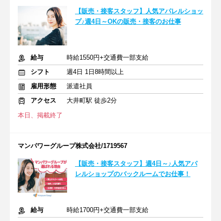
【販売・接客スタッフ】人気アパレルショッ
プ♪週4日～OKの販売・接客のお仕事
給与
時給1550円+交通費一部支給
シフト
週4日 1日8時間以上
雇用形態
派遣社員
アクセス
大井町駅 徒歩2分
本日、掲載終了
マンパワーグループ株式会社/1719567
【販売・接客スタッフ】週4日～♪人気アパ
レルショップのバックルームでお仕事！
給与
時給1700円+交通費一部支給