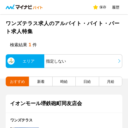
保存
履歴
ワンズテラス求人のアルバイト・バイト・パー
ト求人特集
1
検索結果
件
エリア
指定しない
おすすめ
新着
時給
日給
月給
イオンモール堺鉄砲町同友店会
ワンズテラス