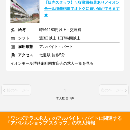
【販売スタッフ】＼従業員特典あり／イオン
モール堺鉄砲町でオトクに買い物ができます
★
給与
時給1180円以上＋交通費
シフト
週3日以上 1日7時間以上
雇用形態
アルバイト・パート
アクセス
七道駅 徒歩5分
イオンモール堺鉄砲町同友店会の求人一覧を見る
1
前のページへ
次のページへ
求人数 全
1
件
「ワンズテラス求人」のアルバイト・バイトに関連する
「アパレルショップ スタッフ」の求人情報