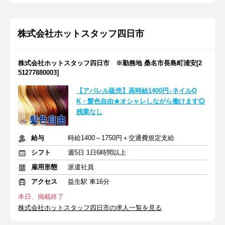
株式会社ホットスタッフ四日市
株式会社ホットスタッフ四日市 ※勤務地 桑名市長島町浦安[2
51277880003]
【アパレル販売】高時給1400円♪ネイルO
K・髪色自由★オシャレしながら働けます◎
残業なし
給与
時給1400～1750円＋交通費規定支給
シフト
週5日 1日6時間以上
雇用形態
派遣社員
アクセス
益生駅 車16分
本日、掲載終了
株式会社ホットスタッフ四日市の求人一覧を見る