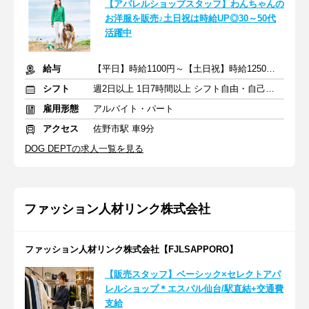
【アパレルショップスタッフ】わんちゃんの
お洋服を販売♪土日祝は時給UP◎30～50代
活躍中
給与
【平日】時給1100円～【土日祝】時給1250円～ ※交通費規定支給
シフト
週2日以上 1日7時間以上 シフト自由・自己申告
雇用形態
アルバイト・パート
アクセス
佐野市駅 車9分
DOG DEPTの求人一覧を見る
ファッション人材リンク株式会社
ファッション人材リンク株式会社【FJLSAPPORO】
【販売スタッフ】ベーシック×セレクトアパ
レルショップ＊エスパル仙台/駅直結+交通費
支給