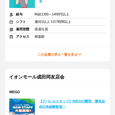
有
給与
時給1300～1400円以上
シフト
週4日以上 1日7時間以上
雇用形態
派遣社員
アクセス
樟葉駅
この企業の求人一覧を見る
イオンモール成田同友店会
WEGO
【アパレルスタッフ】[WEGO]髪型・髪色自
由◎未経験歓迎！