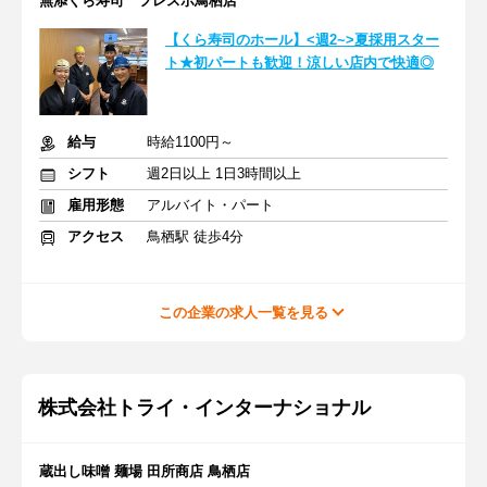
無添くら寿司 フレスポ鳥栖店
【くら寿司のホール】<週2~>夏採用スター
ト★初パートも歓迎！涼しい店内で快適◎
給与
時給1100円～
シフト
週2日以上 1日3時間以上
雇用形態
アルバイト・パート
アクセス
鳥栖駅 徒歩4分
この企業の求人一覧を見る
株式会社トライ・インターナショナル
蔵出し味噌 麺場 田所商店 鳥栖店