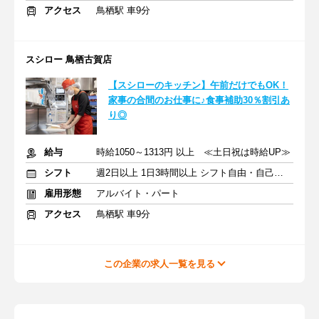
アクセス
鳥栖駅 車9分
スシロー 鳥栖古賀店
【スシローのキッチン】午前だけでもOK！
家事の合間のお仕事に♪食事補助30％割引あ
り◎
給与
時給1050～1313円 以上 ≪土日祝は時給UP≫
シフト
週2日以上 1日3時間以上 シフト自由・自己申告
雇用形態
アルバイト・パート
アクセス
鳥栖駅 車9分
この企業の求人一覧を見る