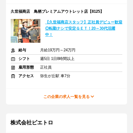
久世福商店 鳥栖プレミアムアウトレット店【8125】
【久世福商店スタッフ】正社員デビュー歓迎
◎転勤ナシで安定ＧＥＴ！20～30代活躍
中！
給与
月給19万円～24万円
シフト
週5日 1日8時間以上
雇用形態
正社員
アクセス
弥生が丘駅 車7分
この企業の求人一覧を見る
株式会社ピエトロ