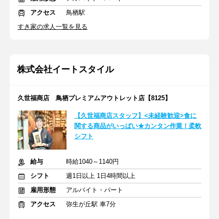
アクセス
鳥栖駅
すき家の求人一覧を見る
株式会社イートスタイル
久世福商店 鳥栖プレミアムアウトレット店【8125】
【久世福商店スタッフ】<未経験歓迎>食に
関する商品がいっぱい★カンタン作業！柔軟
シフト
給与
時給1040～1140円
シフト
週1日以上 1日4時間以上
雇用形態
アルバイト・パート
アクセス
弥生が丘駅 車7分