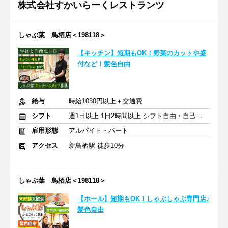
株式会社すかいらーくレストランツ
しゃぶ葉 鳥栖店＜198118＞
【キッチン】短期もOK！野菜のカットや盛
付など！髪色自由
給与
時給1030円以上＋交通費
シフト
週1日以上 1日2時間以上 シフト自由・自己申告
雇用形態
アルバイト・パート
アクセス
新鳥栖駅 徒歩10分
しゃぶ葉 鳥栖店＜198118＞
【ホール】短期もOK！しゃぶしゃぶ専門店♪
髪色自由