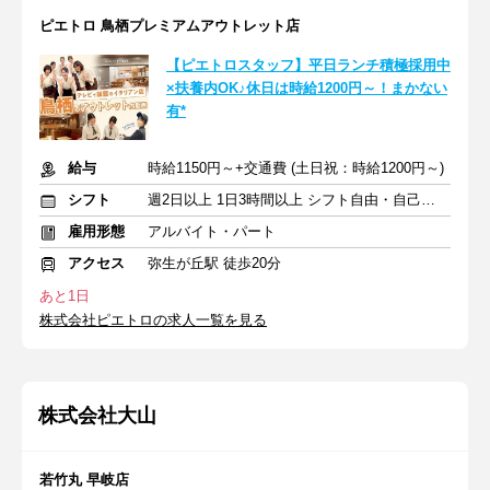
ピエトロ 鳥栖プレミアムアウトレット店
【ピエトロスタッフ】平日ランチ積極採用中
×扶養内OK♪休日は時給1200円～！まかない
有*
給与
時給1150円～+交通費 (土日祝：時給1200円～)
シフト
週2日以上 1日3時間以上 シフト自由・自己申告
雇用形態
アルバイト・パート
アクセス
弥生が丘駅 徒歩20分
あと1日
株式会社ピエトロの求人一覧を見る
株式会社大山
若竹丸 早岐店