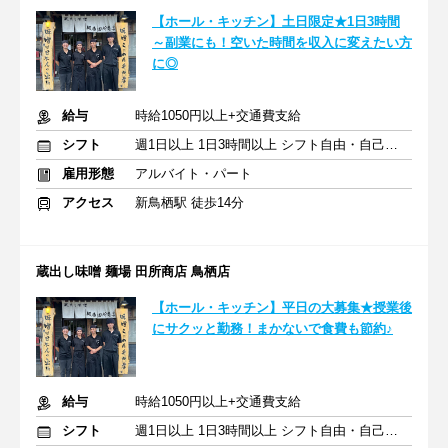
【ホール・キッチン】土日限定★1日3時間
～副業にも！空いた時間を収入に変えたい方
に◎
給与
時給1050円以上+交通費支給
シフト
週1日以上 1日3時間以上 シフト自由・自己申告
雇用形態
アルバイト・パート
アクセス
新鳥栖駅 徒歩14分
蔵出し味噌 麺場 田所商店 鳥栖店
【ホール・キッチン】平日の大募集★授業後
にサクッと勤務！まかないで食費も節約♪
給与
時給1050円以上+交通費支給
シフト
週1日以上 1日3時間以上 シフト自由・自己申告