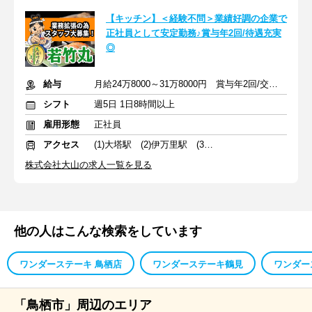
【キッチン】＜経験不問＞業績好調の企業で
正社員として安定勤務♪賞与年2回/待遇充実
◎
給与
月給24万8000～31万8000円 賞与年2回/交通費支給
シフト
週5日 1日8時間以上
雇用形態
正社員
アクセス
(1)大塔駅 (2)伊万里駅 (3)肥前旭駅
株式会社大山の求人一覧を見る
他の人はこんな検索をしています
ワンダーステーキ 鳥栖店
ワンダーステーキ鶴見
ワンダー
「鳥栖市」周辺のエリア