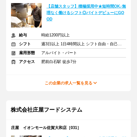
【店舗スタッフ】積極採用中★短時間OK♪無
理なく働けるシフト◎バイトデビューにGO
OD
給与
時給1200円以上
シフト
週3日以上 1日4時間以上 シフト自由・自己申告
雇用形態
アルバイト・パート
アクセス
肥前白石駅 徒歩7分
この企業の求人一覧を見る
株式会社庄屋フードシステム
庄屋 イオンモール佐賀大和店［031］