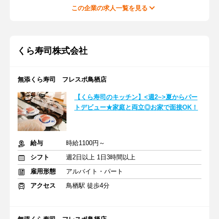
この企業の求人一覧を見る
くら寿司株式会社
無添くら寿司 フレスポ鳥栖店
【くら寿司のキッチン】<週2~>夏からパー
トデビュー★家庭と両立◎お家で面接OK！
給与
時給1100円～
シフト
週2日以上 1日3時間以上
雇用形態
アルバイト・パート
アクセス
鳥栖駅 徒歩4分