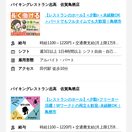
バイキングレストラン志高 佐賀鳥栖店
【レストランのホール】<夕勤>＜未経験OK
＞パートでもフルタイムでも大歓迎！鳥栖市
給与
時給1100～1220円＋交通費支給(月上限1万8900円)
シフト
週3日以上 1日4時間以上 シフト自由・自己申告
雇用形態
アルバイト・パート
アクセス
田代駅 徒歩10分
バイキングレストラン志高 佐賀鳥栖店
【レストランのホール】<夕勤>フリーター
活躍！Wワークとの両立も歓迎♪未経験OK｜
鳥栖市
給与
時給1100～1220円＋交通費支給(月上限1万8900円)