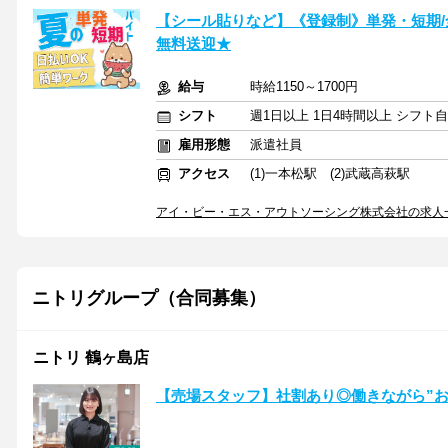
【シール貼りなど】《登録制》単発・短期/
無料送迎★
給与
時給1150～1700円
シフト
週1日以上 1日4時間以上 シフト
雇用形態
派遣社員
アクセス
(1)一本松駅 (2)武蔵高萩駅
アイ・ビー・エス・アウトソーシング株式会社の求人
ニトリグループ（合同募集）
ニトリ 鶴ヶ島店
【売場スタッフ】社割あり◎働きながら”お