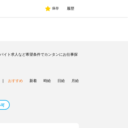
履歴
保存
のバイト求人など希望条件でカンタンにお仕事探
|
おすすめ
新着
時給
日給
月給
い可