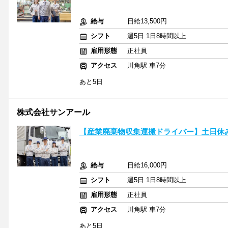
給与
日給13,500円
シフト
週5日 1日8時間以上
雇用形態
正社員
アクセス
川角駅 車7分
あと5日
株式会社サンアール
【産業廃棄物収集運搬ドライバー】土日休
給与
日給16,000円
シフト
週5日 1日8時間以上
雇用形態
正社員
アクセス
川角駅 車7分
あと5日