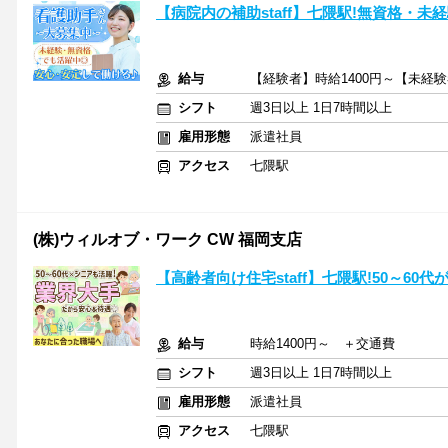
【病院内の補助staff】七隈駅!無資格・
給与
【経験者】時給1400円～【未経験
シフト
週3日以上 1日7時間以上
雇用形態
派遣社員
アクセス
七隈駅
(株)ウィルオブ・ワーク CW 福岡支店
【高齢者向け住宅staff】七隈駅!50～6
給与
時給1400円～ ＋交通費
シフト
週3日以上 1日7時間以上
雇用形態
派遣社員
アクセス
七隈駅