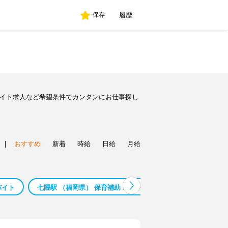
履歴
保存
バイト求人など希望条件でカンタンにお仕事探し
|
おすすめ
新着
時給
日給
月給
バイト
七隈駅 （福岡県） 保育補助 バイト
七隈駅 （福岡県） 