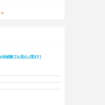
る
t)未経験でも安心♪[受][Ｐ]