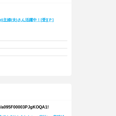
t)主婦(夫)さん活躍中！[受][Ｐ]
F00003PJgKOQA1!