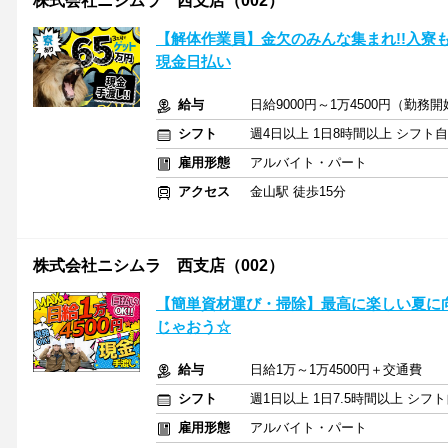
株式会社ニシムラ 西支店（002）
【解体作業員】金欠のみんな集まれ!!入寮も大
現金日払い
給与
日給9000円～1万4500円（勤務
シフト
週4日以上 1日8時間以上 シフト
雇用形態
アルバイト・パート
アクセス
金山駅 徒歩15分
株式会社ニシムラ 西支店（002）
【簡単資材運び・掃除】最高に楽しい夏に向
じゃおう☆
給与
日給1万～1万4500円＋交通費
シフト
週1日以上 1日7.5時間以上 シ
雇用形態
アルバイト・パート