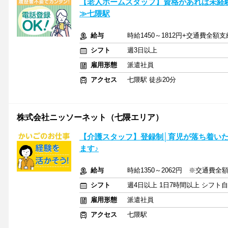
【老人ホームスタッフ】資格があれば未経
≫七隈駅
給与
時給1450～1812円+交通費全額支
シフト
週3日以上
雇用形態
派遣社員
アクセス
七隈駅 徒歩20分
株式会社ニッソーネット（七隈エリア）
【介護スタッフ】登録制│育児が落ち着い
ます♪
給与
時給1350～2062円 ※交通費全
シフト
週4日以上 1日7時間以上 シフト
雇用形態
派遣社員
アクセス
七隈駅