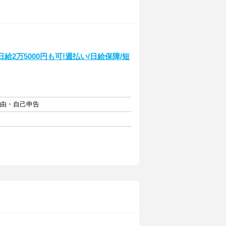
2万5000円も可!週払い/日給保障/短
自由・自己申告