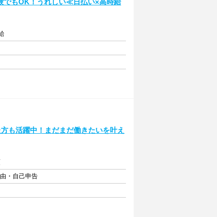
験でもOK！うれしい≪日払い×高時給
給
た方も活躍中！まだまだ働きたいを叶え
額
自由・自己申告