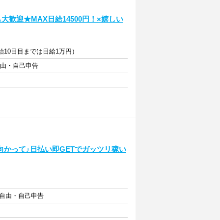
歓迎★MAX日給14500円！×嬉しい
開始10日目までは日給1万円）
自由・自己申告
かって♪日払い即GETでガッツリ稼い
フト自由・自己申告