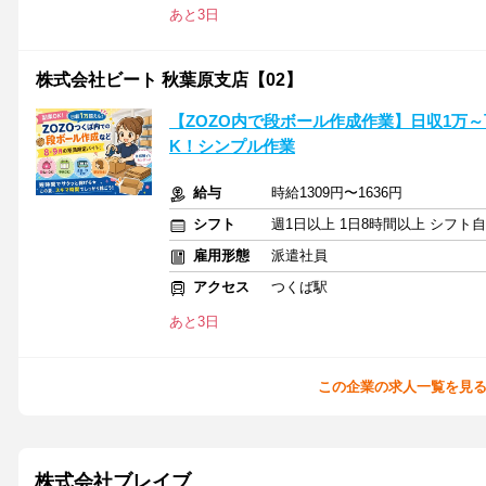
あと3日
株式会社ビート 秋葉原支店【02】
【ZOZO内で段ボール作成作業】日収1万
K！シンプル作業
給与
時給1309円〜1636円
シフト
週1日以上 1日8時間以上 シフト
雇用形態
派遣社員
アクセス
つくば駅
あと3日
この企業の求人一覧を見
株式会社ブレイブ