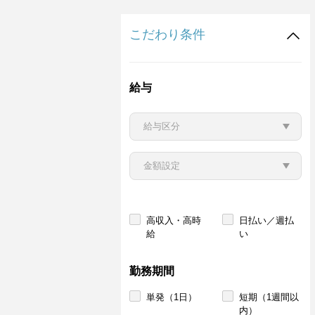
こだわり条件
給与
高収入・高時
日払い／週払
給
い
勤務期間
単発（1日）
短期（1週間以
内）