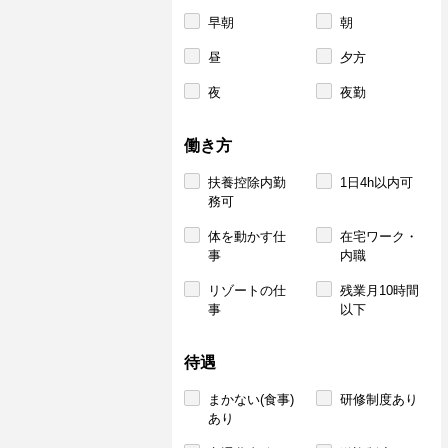
早朝
朝
昼
夕方
夜
夜勤
働き方
扶養控除内勤
1日4h以内可
務可
体を動かす仕
在宅ワーク・
事
内職
リゾートの仕
残業月10時間
事
以下
待遇
まかない(食事)
研修制度あり
あり