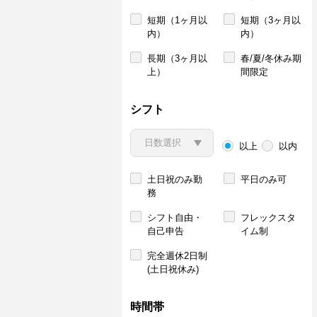
短期（1ヶ月以
短期（3ヶ月以
内）
内）
長期（3ヶ月以
春/夏/冬休み期
上）
間限定
シフト
以上
以内
土日祝のみ勤
平日のみ可
務
シフト自由・
フレックスタ
自己申告
イム制
完全週休2日制
(土日祝休み)
時間帯