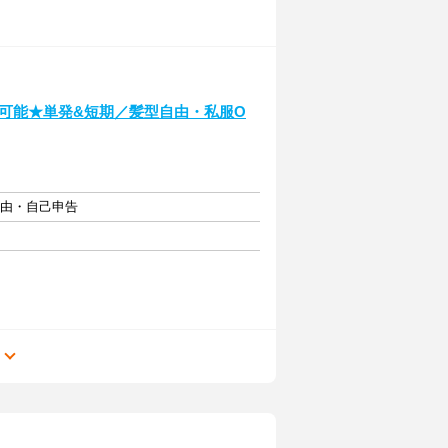
～可能★単発&短期／髪型自由・私服O
自由・自己申告
る