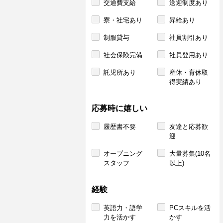
交通費支給
送迎制度あり
寮・社宅あり
昇給あり
制服貸与
社員割引あり
社会保険完備
社員登用あり
託児所あり
産休・育休取
得実績あり
応募時に嬉しい
履歴書不要
友達と応募歓
迎
オープニング
大量募集(10名
スタッフ
以上)
経験
英語力・語学
PCスキルを活
力を活かす
かす