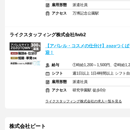
雇用形態
派遣社員
アクセス
万博記念公園駅
ライクスタッフィング株式会社/lwb2
【アパレル・コスメの仕分け】zozoつくば
迎！
給与
①時給1,200～1,500円、②時給1,2
シフト
週1日以上 1日4時間以上 シフト
雇用形態
派遣社員
アクセス
研究学園駅 徒歩0分
ライクスタッフィング株式会社の求人一覧を見る
株式会社ビート