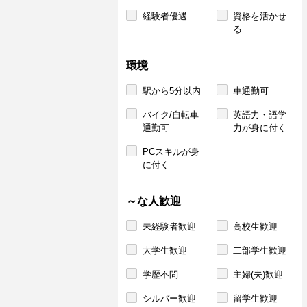
経験者優遇
資格を活かせ
る
環境
駅から5分以内
車通勤可
バイク/自転車
英語力・語学
通勤可
力が身に付く
PCスキルが身
に付く
～な人歓迎
未経験者歓迎
高校生歓迎
大学生歓迎
二部学生歓迎
学歴不問
主婦(夫)歓迎
シルバー歓迎
留学生歓迎