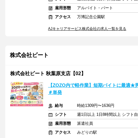
雇用形態
アルバイト・パート
アクセス
万博記念公園駅
AJキャリアサービス株式会社の求人一覧を見る
株式会社ビート
株式会社ビート 秋葉原支店【02】
【ZOZO内で軽作業】短期バイトに最適★
＃単発
給与
時給1309円〜1636円
シフト
週1日以上 1日8時間以上 シフト
雇用形態
派遣社員
アクセス
みどりの駅