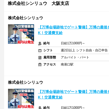
株式会社シンリュウ 大阪支店
株式会社シンリュウ
【万博会場跡地でゲート警備】万博の最後
K！交通費支給
給与
日給1万1000円～
シフト
週2日以上 シフト自由・自己申告
雇用形態
アルバイト・パート
アクセス
南港口駅
株式会社シンリュウ
【万博会場跡地でゲート警備】万博の最後
K！交通費支給
給与
日給1万1000円～