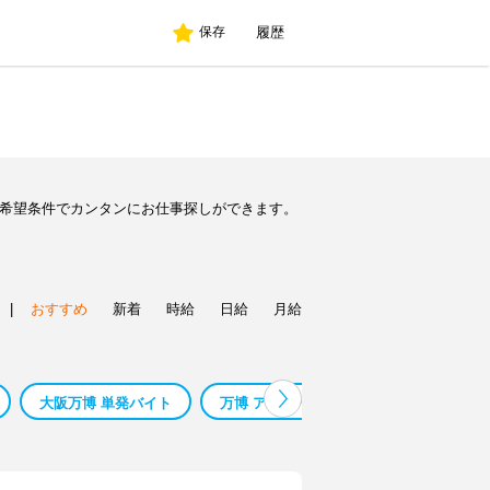
履歴
保存
ど希望条件でカンタンにお仕事探しができます。
|
おすすめ
新着
時給
日給
月給
大阪万博 単発バイト
万博 アルバイト 単発
関西万博 バ