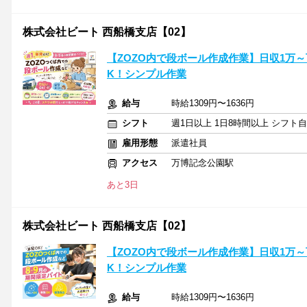
株式会社ビート 西船橋支店【02】
【ZOZO内で段ボール作成作業】日収1万
K！シンプル作業
給与
時給1309円〜1636円
シフト
週1日以上 1日8時間以上 シフト
雇用形態
派遣社員
アクセス
万博記念公園駅
あと3日
株式会社ビート 西船橋支店【02】
【ZOZO内で段ボール作成作業】日収1万
K！シンプル作業
給与
時給1309円〜1636円