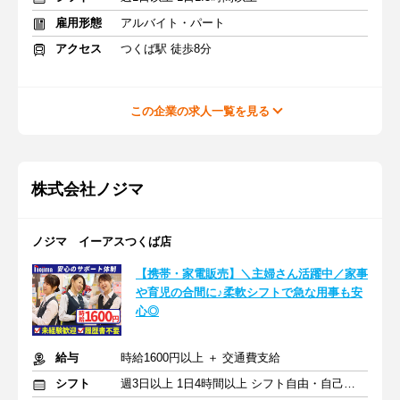
雇用形態
アルバイト・パート
アクセス
つくば駅 徒歩8分
この企業の求人一覧を見る
株式会社ノジマ
ノジマ イーアスつくば店
【携帯・家電販売】＼主婦さん活躍中／家事
や育児の合間に♪柔軟シフトで急な用事も安
心◎
給与
時給1600円以上 ＋ 交通費支給
シフト
週3日以上 1日4時間以上 シフト自由・自己申告