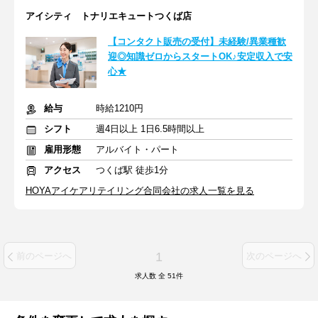
アイシティ トナリエキュートつくば店
【コンタクト販売の受付】未経験/異業種歓
迎◎知識ゼロからスタートOK♪安定収入で安
心★
給与
時給1210円
シフト
週4日以上 1日6.5時間以上
雇用形態
アルバイト・パート
アクセス
つくば駅 徒歩1分
HOYAアイケアリテイリング合同会社の求人一覧を見る
1
前のページへ
次のページへ
求人数 全
51
件