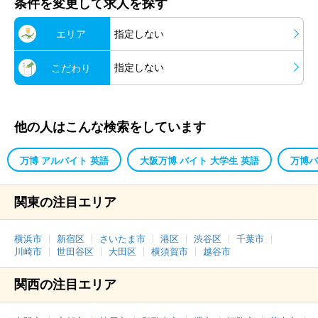
条件を変更して求人を探す
エリア
指定しない
指定しない
こだわり
他の人はこんな検索をしています
万博 アルバイト 英語
大阪万博 バイト 大学生 英語
万博バ
関東の注目エリア
横浜市
新宿区
さいたま市
港区
渋谷区
千葉市
川崎市
世田谷区
大田区
横須賀市
越谷市
関西の注目エリア