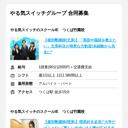
やる気スイッチグループ 合同募集
やる気スイッチのスクールIE つくば竹園校
【個別塾講師(文系)】「英語や国語を教えた
い」文系科目が得意な方歓迎!未経験から先
生に*
給与
1授業(90分)2000円＋交通費支給
シフト
週1日以上 1日1.5時間以上
雇用形態
アルバイト・パート
アクセス
つくば駅 徒歩15分
やる気スイッチのスクールIE つくば竹園校
【個別塾講師(理系)】理系好き必見!"大学だ
けじゃない"新しい出会い&人脈が広がるチ