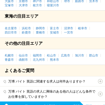
大阪市
京都市
神戸市
和歌山市
堺市
姫路市
茨木市
宝塚市
大津市
枚方市
寝屋川市
東海の注目エリア
名古屋市
浜松市
静岡市
富士市
沼津市
岐阜市
四日市市
鈴鹿市
豊橋市
安城市
一宮市
その他の注目エリア
札幌市
仙台市
福岡市
松山市
広島市
旭川市
郡山市
青森市
函館市
北九州市
熊本市
よくあるご質問
万博 バイト 英語に関連する求人は何件ありますか？
万博 バイト 英語の求人に興味のある他の人はどんな条件で
お仕事を探していますか？