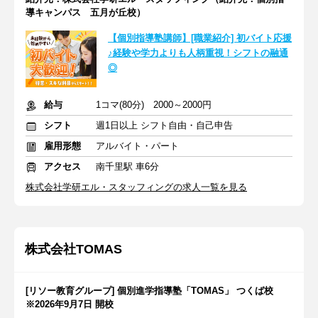
導キャンパス 五月が丘校）
【個別指導塾講師】[職業紹介] 初バイト応援
♪経験や学力よりも人柄重視！シフトの融通
◎
給与
1コマ(80分) 2000～2000円
シフト
週1日以上 シフト自由・自己申告
雇用形態
アルバイト・パート
アクセス
南千里駅 車6分
株式会社学研エル・スタッフィングの求人一覧を見る
株式会社TOMAS
[リソー教育グループ] 個別進学指導塾「TOMAS」 つくば校
※2026年9月7日 開校