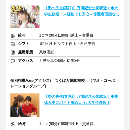
【塾の先生(英語)】万博記念公園駅近く◆大
学生歓迎！未経験でも安心＝保護者面談なし
給与
1コマ(80分)1800円以上＋交通費
シフト
週1日以上 シフト自由・自己申告
雇用形態
業務委託
アクセス
万博記念公園駅 徒歩2分
個別指導Axis(アクシス) つくば万博駅前校 ［ワオ・コーポ
レーショングループ］
【塾の先生(文系)】万博記念公園駅近く◆夏
休み中にバイト決めよう♪大学生多数！
給与
1コマ(80分)1800円以上＋交通費