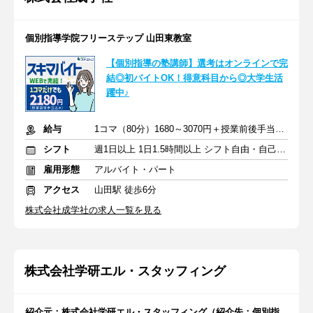
個別指導学院フリーステップ 山田東教室
【個別指導の塾講師】選考はオンラインで完
結◎初バイトOK！得意科目から◎大学生活
躍中♪
給与
1コマ（80分）1680～3070円＋授業前後手当500円＋交通費全額支給
シフト
週1日以上 1日1.5時間以上 シフト自由・自己申告
雇用形態
アルバイト・パート
アクセス
山田駅 徒歩6分
株式会社成学社の求人一覧を見る
株式会社学研エル・スタッフィング
紹介元：株式会社学研エル・スタッフィング（紹介先：個別指