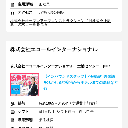
雇用形態
正社員
アクセス
万博記念公園駅
株式会社オープンアップコンストラクション（旧株式会社夢
真）の求人一覧を見る
株式会社エコールインターナショナル
株式会社エコールインターナショナル 土浦センター [003]
【インバウンドスタッフ】<登録制>外国語
を活かせる◎空港からホテルまでの送迎など
◎
給与
時給1865～3495円+交通費全額支給
シフト
週1日以上 シフト自由・自己申告
雇用形態
派遣社員