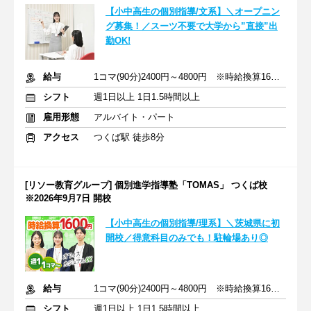
【小中高生の個別指導/文系】＼オープニン
グ募集！／スーツ不要で大学から”直接”出
勤OK!
給与
1コマ(90分)2400円～4800円 ※時給換算1600円～3200円
シフト
週1日以上 1日1.5時間以上
雇用形態
アルバイト・パート
アクセス
つくば駅 徒歩8分
[リソー教育グループ] 個別進学指導塾「TOMAS」 つくば校
※2026年9月7日 開校
【小中高生の個別指導/理系】＼茨城県に初
開校／得意科目のみでも！駐輪場あり◎
給与
1コマ(90分)2400円～4800円 ※時給換算1600円～3200円
シフト
週1日以上 1日1.5時間以上