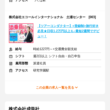
アクセス
つくば駅
株式会社エコールインターナショナル 土浦センター [003]
【ツアーコンダクター】<登録制>旅行好き
必見★日収1.2万円以上も♪最短2週間でデビ
ュー！
給与
時給1227円～+交通費全額支給
シフト
週2日以上 シフト自由・自己申告
雇用形態
派遣社員
アクセス
研究学園駅
この企業の求人一覧を見る
株式会社成学社