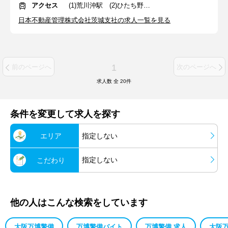
アクセス
(1)荒川沖駅 (2)ひたち野うしく駅
日本不動産管理株式会社茨城支社の求人一覧を見る
1
前のページへ
次のページへ
求人数 全
20
件
条件を変更して求人を探す
エリア
指定しない
指定しない
こだわり
他の人はこんな検索をしています
大阪万博警備
万博警備バイト
万博警備 求人
大阪