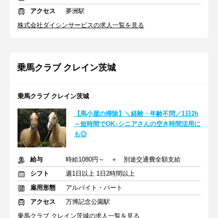
アクセス
夢洲駅
株式会社ダイシンサービスの求人一覧を見る
乗馬クラブ クレイン茨城
乗馬クラブ クレイン茨城
【馬小屋の掃除】＼経験・年齢不問／1日2h
～短時間でOK♪シニアさんの空き時間活用に
も◎
給与
時給1080円～ ＋ 別途交通費全額支給
シフト
週1日以上 1日2時間以上
雇用形態
アルバイト・パート
アクセス
万博記念公園駅
乗馬クラブ クレイン茨城の求人一覧を見る