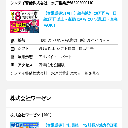
シンテイ警備株式会社 水戸営業所/A3203000116
【交通誘導STAFF】給与以外に8万円も！日
給1万円以上～夜勤はさらにUP♪週1日・単発
もOK！
給与
日給1万500円～/夜勤は日給1万2474円～＋交通費※各種手当含む
シフト
週1日以上 シフト自由・自己申告
雇用形態
アルバイト・パート
アクセス
万博記念公園駅
シンテイ警備株式会社 水戸営業所の求人一覧を見る
株式会社ワーゼン
株式会社ワーゼン【001】
【交通誘導】"社員第一"な社長が魅力◎頑張