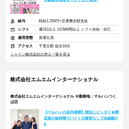
給与
時給1,250円+交通費全額支給
シフト
週3日以上 1日5時間以上 シフト自由・自己申告
雇用形態
派遣社員
アクセス
千里丘駅 徒歩16分
シャイン株式会社の求人一覧を見る
株式会社エムエムインターナショナル
株式会社エムエムインターナショナル ※勤務地：マルハンつく
ば店
【マルハンの店内清掃】朝活にピッタリ★開
店前の短時間でバイト◎接客なしで未経験O
K