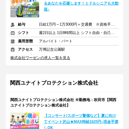
るあなたを応援します！ミドルシニアも大歓
迎♪
給与
日給1万円～1万3000円＋交通費 ※資格手当あり
シフト
週2日以上 1日8時間以上 シフト自由・自己申告
雇用形態
アルバイト・パート
アクセス
万博記念公園駅
株式会社ワーゼンの求人一覧を見る
関西ユナイトプロテクション株式会社
関西ユナイトプロテクション株式会社 ※勤務地：吹田市【関西
ユナイトプロテクション株式会社】
【コンサート/スポーツ警備など】夏に向け
てイベント沢山★MAX時給1625円♪現金手渡
しOK