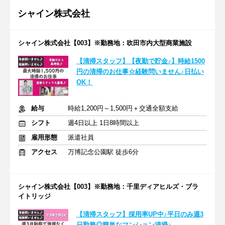
シャイン株式会社
シャイン株式会社【003】※勤務地：吹田市内大型商業施設
【清掃スタッフ】【夜勤で貯金♪】時給1500
円の清掃のお仕事☆経験問いません♪日払い
OK！
給与
時給1,200円～1,500円＋交通全額支給
シフト
週4日以上 1日8時間以上
雇用形態
派遣社員
アクセス
万博記念公園駅 徒歩6分
シャイン株式会社【003】※勤務地：千里ディアヒルズ・ブラ
イトリッジ
【清掃スタッフ】採用率UP中♪平日のみ週3
日勤務◎簡単なマンション清掃♪