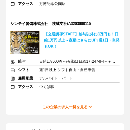
アクセス
万博記念公園駅
シンテイ警備株式会社 茨城支社/A3203000115
【交通誘導STAFF】給与以外に8万円も！日
給1万円以上～夜勤はさらにUP♪週1日・単発
もOK！
給与
日給1万500円～/夜勤は日給1万2474円～＋交通費※各種手当含む
シフト
週1日以上 シフト自由・自己申告
雇用形態
アルバイト・パート
アクセス
つくば駅
この企業の求人一覧を見る