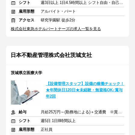
シフト
週3日以上 1日4.5時間以上 シフト自由・自己申告
雇用形態
アルバイト・パート
アクセス
研究学園駅 徒歩2分
株式会社東急ホテルパートナーズの求人一覧を見る
日本不動産管理株式会社茨城支社
茨城県立医療大学
【設備管理スタッフ】設備の稼働チェック！
★年間休日120日★未経験・無資格OK♪賞与
年2回
給与
月給25万円～(勤務地による)＋交通費 ※賞与年2回支給
シフト
週5日 1日8時間以上
雇用形態
正社員