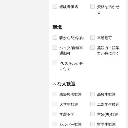
経験者優遇
資格を活かせ
る
環境
駅から5分以内
車通勤可
バイク/自転車
英語力・語学
通勤可
力が身に付く
PCスキルが身
に付く
～な人歓迎
未経験者歓迎
高校生歓迎
大学生歓迎
二部学生歓迎
学歴不問
主婦(夫)歓迎
シルバー歓迎
留学生歓迎