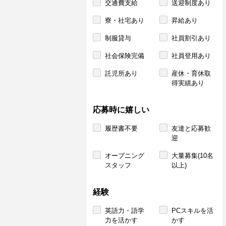
交通費支給
送迎制度あり
寮・社宅あり
昇給あり
制服貸与
社員割引あり
社会保険完備
社員登用あり
託児所あり
産休・育休取
得実績あり
応募時に嬉しい
履歴書不要
友達と応募歓
迎
オープニング
大量募集(10名
スタッフ
以上)
経験
英語力・語学
PCスキルを活
力を活かす
かす