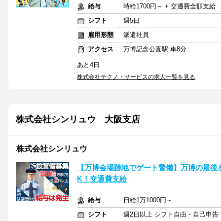
給与
時給1700円～ + 交通費全額支給
シフト
週5日
雇用形態
派遣社員
アクセス
万博記念公園駅 車8分
あと4日
株式会社テクノ・サービスの求人一覧を見る
株式会社シンリュウ 大阪支店
株式会社シンリュウ
【万博会場跡地でゲート警備】万博の最後
K！交通費支給
給与
日給1万1000円～
シフト
週2日以上 シフト自由・自己申告