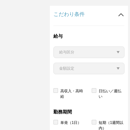
こだわり条件
給与
高収入・高時
日払い／週払
給
い
勤務期間
単発（1日）
短期（1週間以
内）