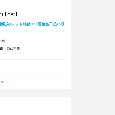
)【本社】
収入!シフト相談OK!最短当日払い◎
支給
自由・自己申告
る