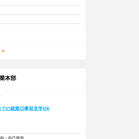
る
業本部
店
務での就業◎事前見学OK
自由・自己申告