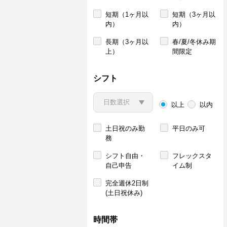
短期（1ヶ月以
短期（3ヶ月以
内）
内）
長期（3ヶ月以
春/夏/冬休み期
上）
間限定
シフト
以上
以内
土日祝のみ勤
平日のみ可
務
シフト自由・
フレックスタ
自己申告
イム制
完全週休2日制
(土日祝休み)
時間帯