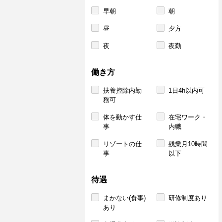
早朝
朝
昼
夕方
夜
夜勤
働き方
扶養控除内勤
1日4h以内可
務可
体を動かす仕
在宅ワーク・
事
内職
リゾートの仕
残業月10時間
事
以下
待遇
まかない(食事)
研修制度あり
あり