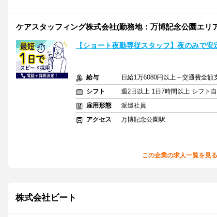
ケアスタッフィング株式会社(勤務地：万博記念公園エリア
【ショート夜勤専従スタッフ】夜のみで安定
給与
日給1万6080円以上＋交通費全額
シフト
週2日以上 1日7時間以上 シフト
雇用形態
派遣社員
アクセス
万博記念公園駅
この企業の求人一覧を見
株式会社ビート