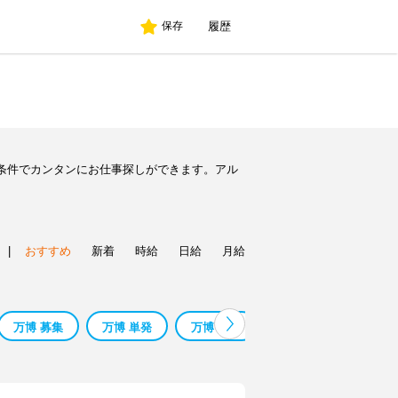
履歴
保存
条件でカンタンにお仕事探しができます。アル
|
おすすめ
新着
時給
日給
月給
万博 募集
万博 単発
万博 夜勤
万博 清掃
万博