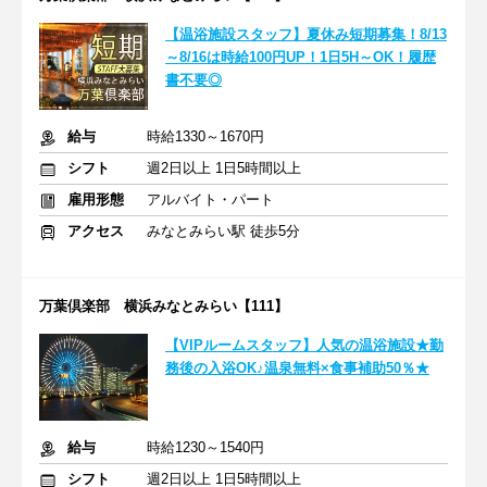
【温浴施設スタッフ】夏休み短期募集！8/13
～8/16は時給100円UP！1日5H～OK！履歴
書不要◎
給与
時給1330～1670円
シフト
週2日以上 1日5時間以上
雇用形態
アルバイト・パート
アクセス
みなとみらい駅 徒歩5分
万葉倶楽部 横浜みなとみらい【111】
【VIPルームスタッフ】人気の温浴施設★勤
務後の入浴OK♪温泉無料×食事補助50％★
給与
時給1230～1540円
シフト
週2日以上 1日5時間以上