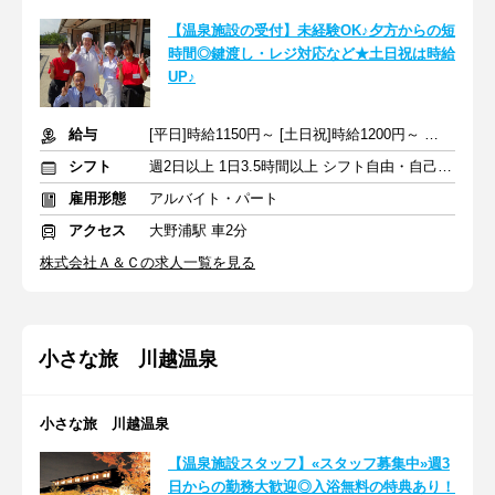
【温泉施設の受付】未経験OK♪夕方からの短
時間◎鍵渡し・レジ対応など★土日祝は時給
UP♪
給与
[平日]時給1150円～ [土日祝]時給1200円～ ＋交通費規定支給
シフト
週2日以上 1日3.5時間以上 シフト自由・自己申告
雇用形態
アルバイト・パート
アクセス
大野浦駅 車2分
株式会社Ａ＆Ｃの求人一覧を見る
小さな旅 川越温泉
小さな旅 川越温泉
【温泉施設スタッフ】«スタッフ募集中»週3
日からの勤務大歓迎◎入浴無料の特典あり！