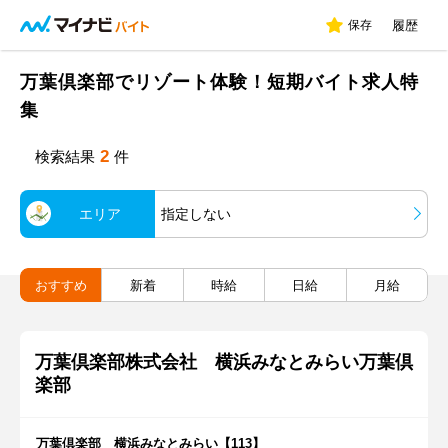
保存
履歴
万葉倶楽部でリゾート体験！短期バイト求人特
集
2
検索結果
件
エリア
指定しない
おすすめ
新着
時給
日給
月給
万葉倶楽部株式会社 横浜みなとみらい万葉倶
楽部
万葉倶楽部 横浜みなとみらい【113】