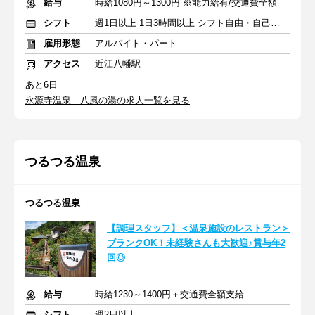
給与
時給1080円～1300円 ※能力給有/交通費全額
シフト
週1日以上 1日3時間以上 シフト自由・自己申告
雇用形態
アルバイト・パート
アクセス
近江八幡駅
あと6日
永源寺温泉 八風の湯の求人一覧を見る
つるつる温泉
つるつる温泉
【調理スタッフ】＜温泉施設のレストラン＞
ブランクOK！未経験さんも大歓迎♪賞与年2
回◎
給与
時給1230～1400円＋交通費全額支給
シフト
週2日以上