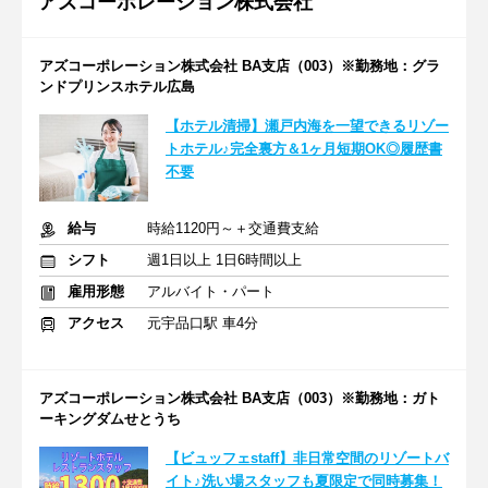
アズコーポレーション株式会社
アズコーポレーション株式会社 BA支店（003）※勤務地：グラ
ンドプリンスホテル広島
【ホテル清掃】瀬戸内海を一望できるリゾー
トホテル♪完全裏方＆1ヶ月短期OK◎履歴書
不要
給与
時給1120円～＋交通費支給
シフト
週1日以上 1日6時間以上
雇用形態
アルバイト・パート
アクセス
元宇品口駅 車4分
アズコーポレーション株式会社 BA支店（003）※勤務地：ガト
ーキングダムせとうち
【ビュッフェstaff】非日常空間のリゾートバ
イト♪洗い場スタッフも夏限定で同時募集！