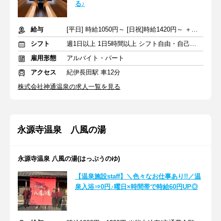
る♪
給与
[平日] 時給1050円～ [日祝]時給1420円～ ＋交通費支給
シフト
週1日以上 1日5時間以上 シフト自由・自己申告
雇用形態
アルバイト・パート
アクセス
紀伊長田駅 車12分
株式会社神通温泉の求人一覧を見る
永源寺温泉 八風の湯
永源寺温泉 八風の湯(はっぷうのゆ)
【温泉施設staff】＼色々なお仕事あり!!／温
泉入浴⇒0円♪曜日×時間帯で時給60円UP◎