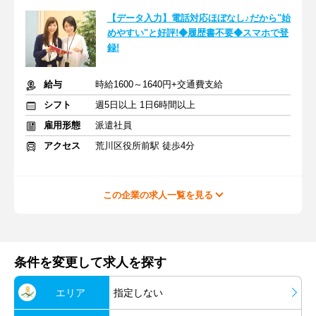
【データ入力】電話対応ほぼなし♪だから"始
めやすい"と好評!◆履歴書不要◆スマホで登
録!
給与
時給1600～1640円+交通費支給
シフト
週5日以上 1日6時間以上
雇用形態
派遣社員
アクセス
荒川区役所前駅 徒歩4分
この企業の求人一覧を見る
条件を変更して求人を探す
エリア
指定しない