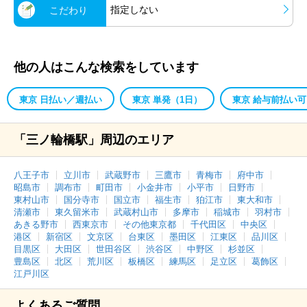
指定しない
こだわり
他の人はこんな検索をしています
東京 日払い／週払い
東京 単発（1日）
東京 給与前払い可
「三ノ輪橋駅」周辺のエリア
八王子市
立川市
武蔵野市
三鷹市
青梅市
府中市
昭島市
調布市
町田市
小金井市
小平市
日野市
東村山市
国分寺市
国立市
福生市
狛江市
東大和市
清瀬市
東久留米市
武蔵村山市
多摩市
稲城市
羽村市
あきる野市
西東京市
その他東京都
千代田区
中央区
港区
新宿区
文京区
台東区
墨田区
江東区
品川区
目黒区
大田区
世田谷区
渋谷区
中野区
杉並区
豊島区
北区
荒川区
板橋区
練馬区
足立区
葛飾区
江戸川区
よくあるご質問