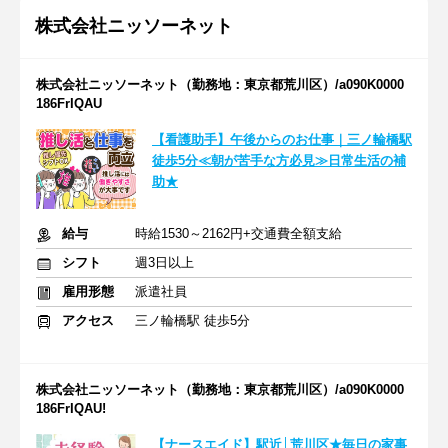
株式会社ニッソーネット
株式会社ニッソーネット（勤務地：東京都荒川区）/a090K0000
186FrIQAU
【看護助手】午後からのお仕事｜三ノ輪橋駅
徒歩5分≪朝が苦手な方必見≫日常生活の補
助★
給与
時給1530～2162円+交通費全額支給
シフト
週3日以上
雇用形態
派遣社員
アクセス
三ノ輪橋駅 徒歩5分
株式会社ニッソーネット（勤務地：東京都荒川区）/a090K0000
186FrIQAU!
【ナースエイド】駅近│荒川区★毎日の家事