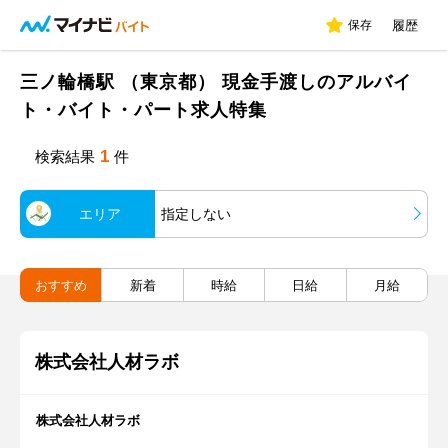
保存
履歴
三ノ輪橋駅 （東京都） 現金手渡しのアルバイ
ト・バイト・パート求人特集
1
検索結果
件
エリア
指定しない
おすすめ
新着
時給
日給
月給
株式会社人材ラボ
株式会社人材ラボ