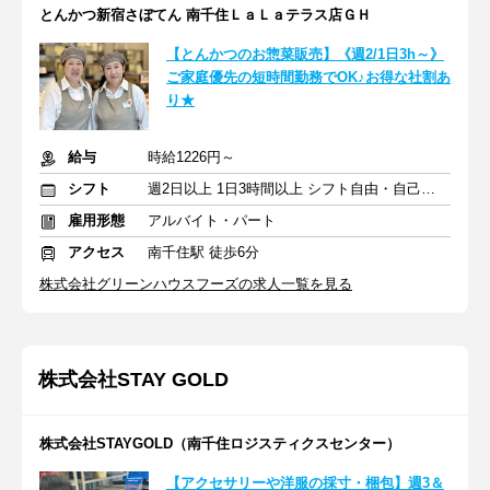
とんかつ新宿さぼてん 南千住ＬａＬａテラス店ＧＨ
【とんかつのお惣菜販売】《週2/1日3h～》
ご家庭優先の短時間勤務でOK♪お得な社割あ
り★
給与
時給1226円～
シフト
週2日以上 1日3時間以上 シフト自由・自己申告
雇用形態
アルバイト・パート
アクセス
南千住駅 徒歩6分
株式会社グリーンハウスフーズの求人一覧を見る
株式会社STAY GOLD
株式会社STAYGOLD（南千住ロジスティクスセンター）
【アクセサリーや洋服の採寸・梱包】週3＆