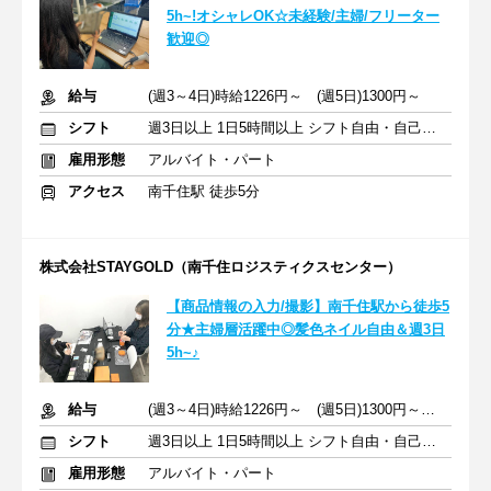
5h~!オシャレOK☆未経験/主婦/フリーター
歓迎◎
給与
(週3～4日)時給1226円～ (週5日)1300円～
シフト
週3日以上 1日5時間以上 シフト自由・自己申告
雇用形態
アルバイト・パート
アクセス
南千住駅 徒歩5分
株式会社STAYGOLD（南千住ロジスティクスセンター）
【商品情報の入力/撮影】南千住駅から徒歩5
分★主婦層活躍中◎髪色ネイル自由＆週3日
5h~♪
給与
(週3～4日)時給1226円～ (週5日)1300円～ ＋交通費支給
シフト
週3日以上 1日5時間以上 シフト自由・自己申告
雇用形態
アルバイト・パート