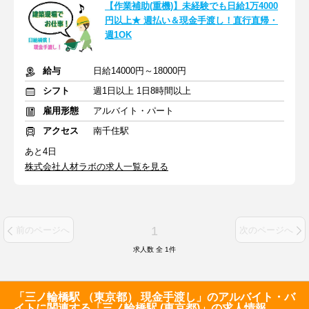
【作業補助(重機)】未経験でも日給1万4000
円以上★ 週払い＆現金手渡し！直行直帰・
週1OK
給与
日給14000円～18000円
シフト
週1日以上 1日8時間以上
雇用形態
アルバイト・パート
アクセス
南千住駅
あと4日
株式会社人材ラボの求人一覧を見る
1
前のページへ
次のページへ
求人数 全
1
件
「三ノ輪橋駅 （東京都） 現金手渡し」のアルバイト・バ
イトに関連する「三ノ輪橋駅 (東京都)」の求人情報