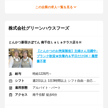
この企業の求人一覧を見る
株式会社グリーンハウスフーズ
とんかつ新宿さぼてん 南千住ＬａＬａテラス店ＧＨ
【とんかつのお惣菜製造】主婦さん活躍中♪
ブランク歓迎★扶養内＆平日だけOK！履歴
書不要
給与
時給1226円～
シフト
週2日以上 1日3時間以上 シフト自由・自己申告
雇用形態
アルバイト・パート
アクセス
南千住駅 徒歩6分