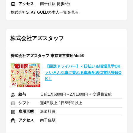
アクセス
南千住駅 徒歩5分
株式会社STAY GOLDの求人一覧を見る
株式会社アズスタッフ
株式会社アズスタッフ 東京東営業所/dd58
【回送ドライバー】＜日払い＆職場見学OK
＞いろんな車に乗れる車両配送◎電話登録O
K！
給与
日給1万6800円～2万1000円 + 交通費支給
シフト
週4日以上 1日8時間以上
雇用形態
派遣社員
アクセス
南千住駅