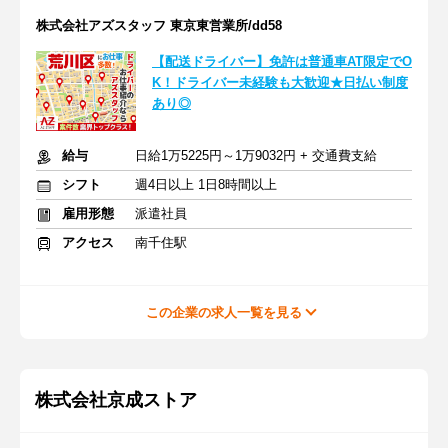
株式会社アズスタッフ 東京東営業所/dd58
【配送ドライバー】免許は普通車AT限定でO
K！ドライバー未経験も大歓迎★日払い制度
あり◎
給与
日給1万5225円～1万9032円 + 交通費支給
シフト
週4日以上 1日8時間以上
雇用形態
派遣社員
アクセス
南千住駅
この企業の求人一覧を見る
株式会社京成ストア