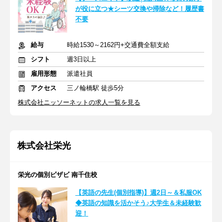
が役に立つ★シーツ交換や掃除など！履歴書
不要
給与
時給1530～2162円+交通費全額支給
シフト
週3日以上
雇用形態
派遣社員
アクセス
三ノ輪橋駅 徒歩5分
株式会社ニッソーネットの求人一覧を見る
株式会社栄光
栄光の個別ビザビ 南千住校
【英語の先生(個別指導)】週2日～＆私服OK
◆英語の知識を活かそう♪大学生＆未経験歓
迎！