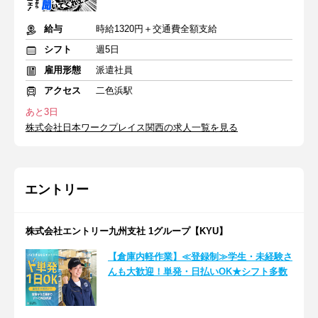
給与
時給1320円＋交通費全額支給
シフト
週5日
雇用形態
派遣社員
アクセス
二色浜駅
あと3日
株式会社日本ワークプレイス関西の求人一覧を見る
エントリー
株式会社エントリー九州支社 1グループ【KYU】
【倉庫内軽作業】≪登録制≫学生・未経験さ
んも大歓迎！単発・日払いOK★シフト多数