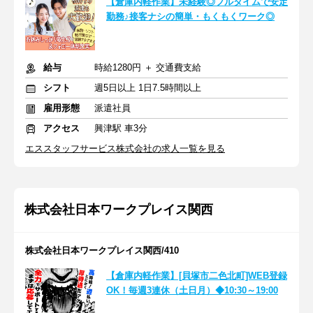
【倉庫内軽作業】未経験◎フルタイムで安定
勤務♪接客ナシの簡単・もくもくワーク◎
給与
時給1280円 ＋ 交通費支給
シフト
週5日以上 1日7.5時間以上
雇用形態
派遣社員
アクセス
興津駅 車3分
エススタッフサービス株式会社の求人一覧を見る
株式会社日本ワークプレイス関西
株式会社日本ワークプレイス関西/410
【倉庫内軽作業】[貝塚市二色北町]WEB登録
OK！毎週3連休（土日月）◆10:30～19:00