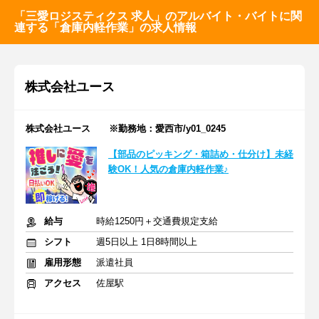
「三愛ロジスティクス 求人」のアルバイト・バイトに関
連する「倉庫内軽作業」の求人情報
株式会社ユース
株式会社ユース ※勤務地：愛西市/y01_0245
【部品のピッキング・箱詰め・仕分け】未経
験OK！人気の倉庫内軽作業♪
給与
時給1250円＋交通費規定支給
シフト
週5日以上 1日8時間以上
雇用形態
派遣社員
アクセス
佐屋駅