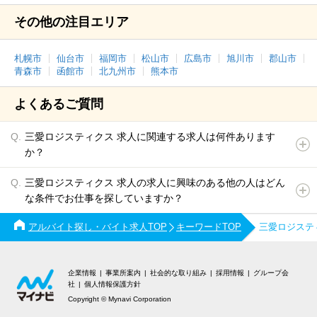
その他の注目エリア
札幌市
仙台市
福岡市
松山市
広島市
旭川市
郡山市
青森市
函館市
北九州市
熊本市
よくあるご質問
三愛ロジスティクス 求人に関連する求人は何件あります
か？
三愛ロジスティクス 求人の求人に興味のある他の人はどん
な条件でお仕事を探していますか？
アルバイト探し・バイト求人TOP
キーワードTOP
三愛ロジステ
企業情報
事業所案内
社会的な取り組み
採用情報
グループ会
社
個人情報保護方針
Copyright © Mynavi Corporation