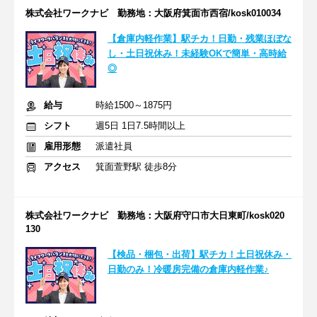
株式会社ワークナビ 勤務地：大阪府箕面市西宿/kosk010034
【倉庫内軽作業】駅チカ！日勤・残業ほぼな
し・土日祝休み！未経験OKで簡単・高時給
◎
給与
時給1500～1875円
シフト
週5日 1日7.5時間以上
雇用形態
派遣社員
アクセス
箕面萱野駅 徒歩8分
株式会社ワークナビ 勤務地：大阪府守口市大日東町/kosk020
130
【検品・梱包・出荷】駅チカ！土日祝休み・
日勤のみ！冷暖房完備の倉庫内軽作業♪