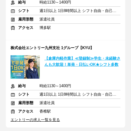
給与
時給1130～1400円
シフト
週1日以上 1日8時間以上 シフト自由・自己申告
雇用形態
派遣社員
アクセス
博多駅
株式会社エントリー九州支社 1グループ【KYU】
【倉庫内軽作業】≪登録制≫学生・未経験さ
んも大歓迎！単発・日払いOK★シフト多数
給与
時給1130～1400円
シフト
週1日以上 1日8時間以上 シフト自由・自己申告
雇用形態
派遣社員
アクセス
香椎駅
エントリーの求人一覧を見る