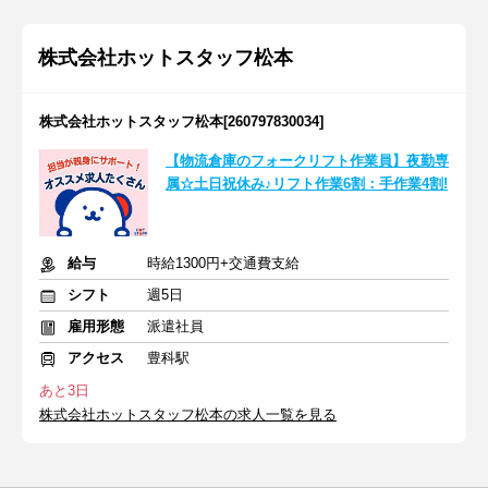
株式会社ホットスタッフ松本
株式会社ホットスタッフ松本[260797830034]
【物流倉庫のフォークリフト作業員】夜勤専
属☆土日祝休み♪リフト作業6割：手作業4割!
給与
時給1300円+交通費支給
シフト
週5日
雇用形態
派遣社員
アクセス
豊科駅
あと3日
株式会社ホットスタッフ松本の求人一覧を見る