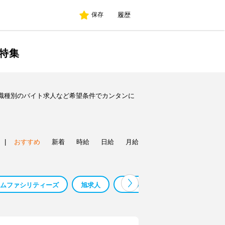
履歴
保存
特集
職種別のバイト求人など希望条件でカンタンに
|
おすすめ
新着
時給
日給
月給
ムファシリティーズ
旭求人
萩求人
猫求人
夜求