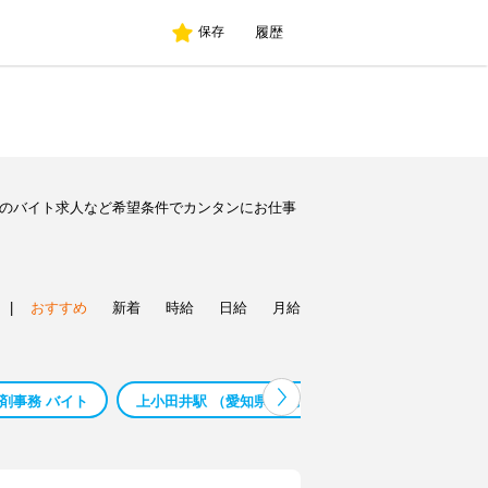
履歴
保存
別のバイト求人など希望条件でカンタンにお仕事
|
おすすめ
新着
時給
日給
月給
剤事務 バイト
上小田井駅 （愛知県） 訪問介護 バイト
上小田