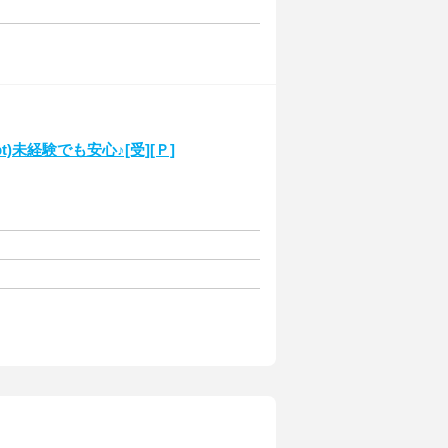
t)未経験でも安心♪[受][Ｐ]