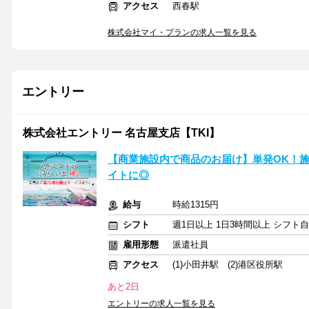
アクセス
西春駅
株式会社マイ・プランの求人一覧を見る
エントリー
株式会社エントリー 名古屋支店【TKI】
【商業施設内で商品のお届け】単発OK！
イトに◎
給与
時給1315円
シフト
週1日以上 1日3時間以上 シフト
雇用形態
派遣社員
アクセス
(1)小田井駅 (2)港区役所駅
あと2日
エントリーの求人一覧を見る