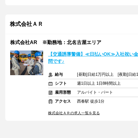
株式会社ＡＲ
株式会社AR ※勤務地：北名古屋エリア
【交通誘導警備】≪日払いOK≫入社祝い
問です♪
給与
[昼勤]日給1万円以上 [夜勤]日給1
シフト
週1日以上 1日8時間以上
雇用形態
アルバイト・パート
アクセス
西春駅 徒歩1分
株式会社ＡＲの求人一覧を見る