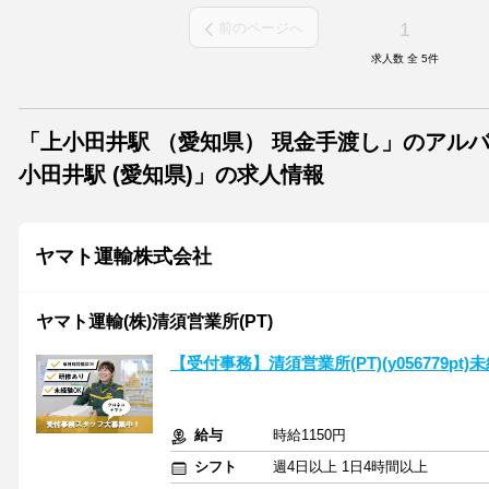
1
前のページへ
求人数 全
5
件
「上小田井駅 （愛知県） 現金手渡し」のアル
小田井駅 (愛知県)」の求人情報
ヤマト運輸株式会社
ヤマト運輸(株)清須営業所(PT)
【受付事務】清須営業所(PT)(y056779pt)
給与
時給1150円
シフト
週4日以上 1日4時間以上