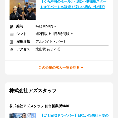
【くら寿司のホール】<週2~>夏採用スター
ト★初パートも歓迎！涼しい店内で快適◎
給与
時給1050円～
シフト
週2日以上 1日3時間以上
雇用形態
アルバイト・パート
アクセス
北山駅 徒歩25分
この企業の求人一覧を見る
株式会社アズスタッフ
株式会社アズスタッフ 仙台営業所/dd01
【ゴミ回収ドライバー】日払い◎来社不要の