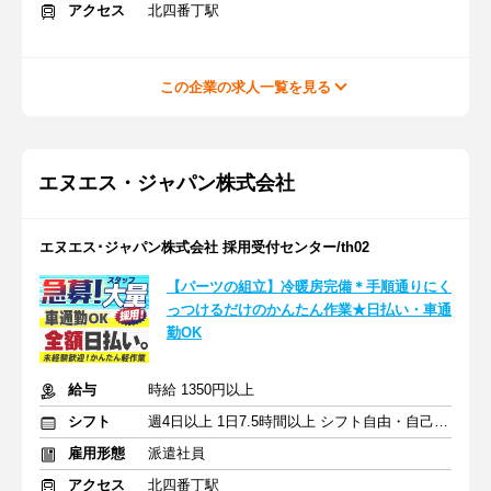
アクセス
北四番丁駅
この企業の求人一覧を見る
エヌエス・ジャパン株式会社
エヌエス･ジャパン株式会社 採用受付センター/th02
【パーツの組立】冷暖房完備＊手順通りにく
っつけるだけのかんたん作業★日払い・車通
勤OK
給与
時給 1350円以上
シフト
週4日以上 1日7.5時間以上 シフト自由・自己申告
雇用形態
派遣社員
アクセス
北四番丁駅