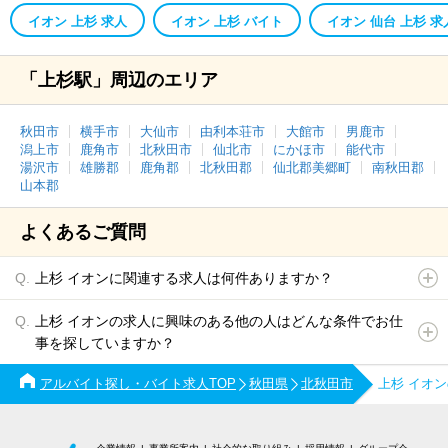
イオン 上杉 求人
イオン 上杉 バイト
イオン 仙台 上杉 求
「上杉駅」周辺のエリア
秋田市
横手市
大仙市
由利本荘市
大館市
男鹿市
潟上市
鹿角市
北秋田市
仙北市
にかほ市
能代市
湯沢市
雄勝郡
鹿角郡
北秋田郡
仙北郡美郷町
南秋田郡
山本郡
よくあるご質問
上杉 イオンに関連する求人は何件ありますか？
上杉 イオンの求人に興味のある他の人はどんな条件でお仕
事を探していますか？
アルバイト探し・バイト求人TOP
秋田県
北秋田市
上杉 イオ