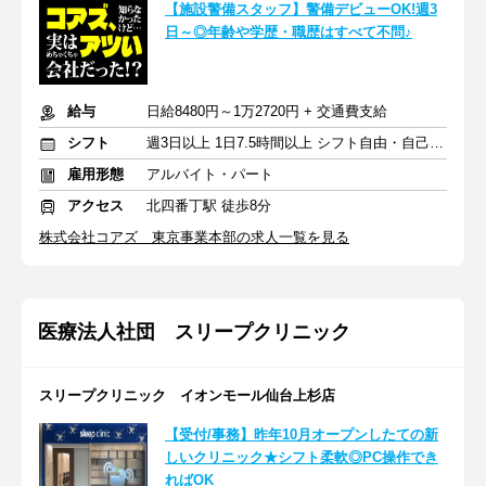
【施設警備スタッフ】警備デビューOK!週3
日～◎年齢や学歴・職歴はすべて不問♪
給与
日給8480円～1万2720円 + 交通費支給
シフト
週3日以上 1日7.5時間以上 シフト自由・自己申告
雇用形態
アルバイト・パート
アクセス
北四番丁駅 徒歩8分
株式会社コアズ 東京事業本部の求人一覧を見る
医療法人社団 スリープクリニック
スリープクリニック イオンモール仙台上杉店
【受付/事務】昨年10月オープンしたての新
しいクリニック★シフト柔軟◎PC操作でき
ればOK