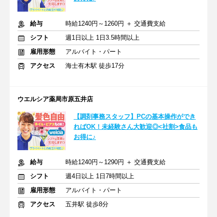
給与
時給1240円～1260円 ＋ 交通費支給
シフト
週1日以上 1日3.5時間以上
雇用形態
アルバイト・パート
アクセス
海士有木駅 徒歩17分
ウエルシア薬局市原五井店
【調剤事務スタッフ】PCの基本操作ができ
ればOK！未経験さん大歓迎◎<社割>食品も
お得に♪
給与
時給1240円～1290円 ＋ 交通費支給
シフト
週4日以上 1日7時間以上
雇用形態
アルバイト・パート
アクセス
五井駅 徒歩8分