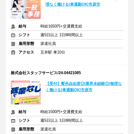
理なく働ける|車通勤OK|市原市
給与
時給1650円+交通費支給
シフト
週5日以上 1日8時間以上
雇用形態
派遣社員
アクセス
五井駅 車10分
株式会社スタッフサービス/24-04421085
【受付】髪色自由度◎|業界未経験◎|無理な
く働ける|車通勤OK|市原市
給与
時給1500円+交通費支給
シフト
週5日以上 1日8時間以上
雇用形態
派遣社員