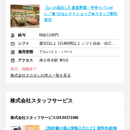
【レジ/品出し】産直野菜・手作りパンet
c…"食"のセレクトショップ★スタッフ割引
有◎
給与
時給1140円
シフト
週3日以上 1日4時間以上 シフト自由・自己申告
雇用形態
アルバイト・パート
アクセス
海士有木駅 車5分
本日、掲載終了
株式会社タカヨシの求人一覧を見る
株式会社スタッフサービス
株式会社スタッフサービス/24-04371486
【契約書の個人情報入力など】資料作成|無