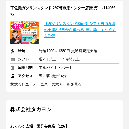
宇佐美ガソリンスタンド 297号市原インター店(出光) /114069
sy
【ガソリンスタンドStaff】シフト自由度高
め★週2~5日から選べる♪車に詳しくなくて
もOK!!
給与
時給1200～1380円 交通費規定支給
シフト
週2日以上 1日4時間以上
雇用形態
アルバイト・パート
アクセス
五井駅 徒歩14分
株式会社ユーオーエス の求人一覧を見る
株式会社タカヨシ
わくわく広場 国分寺東店【126】