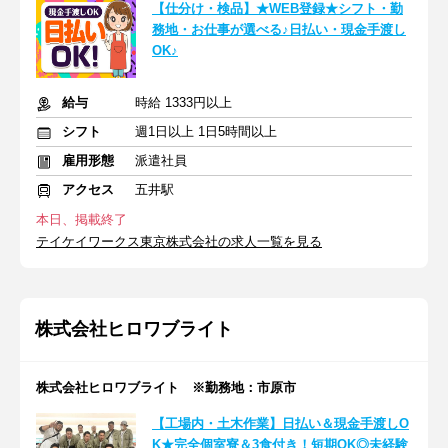
【仕分け・検品】★WEB登録★シフト・勤
務地・お仕事が選べる♪日払い・現金手渡し
OK♪
給与
時給 1333円以上
シフト
週1日以上 1日5時間以上
雇用形態
派遣社員
アクセス
五井駅
本日、掲載終了
テイケイワークス東京株式会社の求人一覧を見る
株式会社ヒロワブライト
株式会社ヒロワブライト ※勤務地：市原市
【工場内・土木作業】日払い＆現金手渡しO
K★完全個室寮＆3食付き！短期OK◎未経験