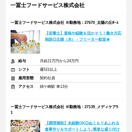
一冨士フードサービス株式会社
一冨士フードサービス株式会社 ※勤務地：27670_太陽の丘ﾎｰﾑ
【栄養士】資格や経験を活かそう！働き方応
相談◎主婦（夫）・フリーター歓迎★
給与
月給21万円から24万円
シフト
週5日以上
雇用形態
契約社員
アクセス
姉ケ崎駅 車13分
一冨士フードサービス株式会社 ※勤務地：27139_メディケア5
1
【調理補助】未経験OK◎ぬくもりあふれる
食事作りをサポートしよう♪簡単な盛り付け