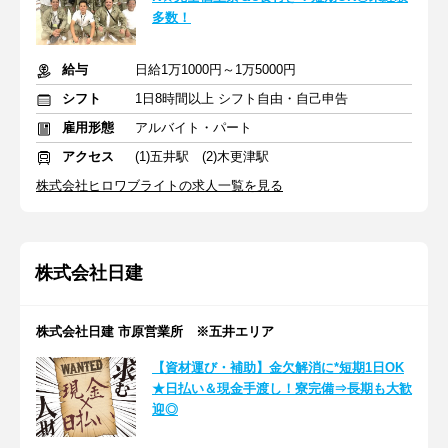
多数！
給与
日給1万1000円～1万5000円
シフト
1日8時間以上 シフト自由・自己申告
雇用形態
アルバイト・パート
アクセス
(1)五井駅 (2)木更津駅
株式会社ヒロワブライトの求人一覧を見る
株式会社日建
株式会社日建 市原営業所 ※五井エリア
【資材運び・補助】金欠解消に*短期1日OK
★日払い＆現金手渡し！寮完備⇒長期も大歓
迎◎