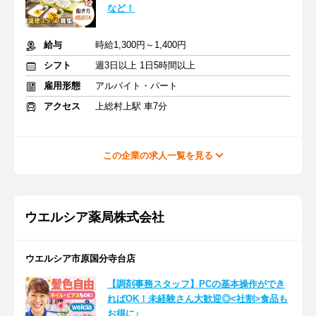
など！
給与
時給1,300円～1,400円
シフト
週3日以上 1日5時間以上
雇用形態
アルバイト・パート
アクセス
上総村上駅 車7分
この企業の求人一覧を見る
ウエルシア薬局株式会社
ウエルシア市原国分寺台店
【調剤事務スタッフ】PCの基本操作ができ
ればOK！未経験さん大歓迎◎<社割>食品も
お得に♪