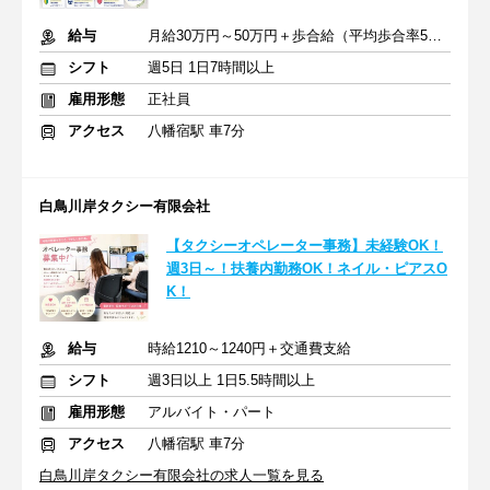
給与
月給30万円～50万円＋歩合給（平均歩合率50％以上）
シフト
週5日 1日7時間以上
雇用形態
正社員
アクセス
八幡宿駅 車7分
白鳥川岸タクシー有限会社
【タクシーオペレーター事務】未経験OK！
週3日～！扶養内勤務OK！ネイル・ピアスO
K！
給与
時給1210～1240円＋交通費支給
シフト
週3日以上 1日5.5時間以上
雇用形態
アルバイト・パート
アクセス
八幡宿駅 車7分
白鳥川岸タクシー有限会社の求人一覧を見る