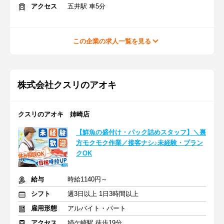
アクセス
五井駅 車5分
この企業の求人一覧を見る
株式会社クスリのアオキ
クスリのアオキ 姉崎店
【鮮魚の盛付け・パック詰めスタッフ】＼裏
方モクモク作業／接客ナシ♪未経験・ブラン
クOK
給与
時給1140円～
シフト
週3日以上 1日3時間以上
雇用形態
アルバイト・パート
アクセス
姉ケ崎駅 徒歩19分