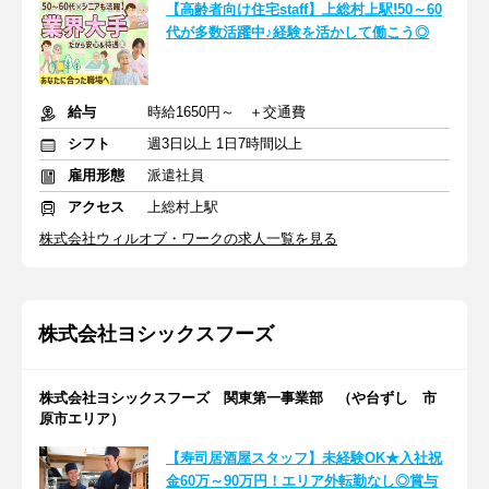
【高齢者向け住宅staff】上総村上駅!50～60
代が多数活躍中♪経験を活かして働こう◎
給与
時給1650円～ ＋交通費
シフト
週3日以上 1日7時間以上
雇用形態
派遣社員
アクセス
上総村上駅
株式会社ウィルオブ・ワークの求人一覧を見る
株式会社ヨシックスフーズ
株式会社ヨシックスフーズ 関東第一事業部 （や台ずし 市
原市エリア）
【寿司居酒屋スタッフ】未経験OK★入社祝
金60万～90万円！エリア外転勤なし◎賞与