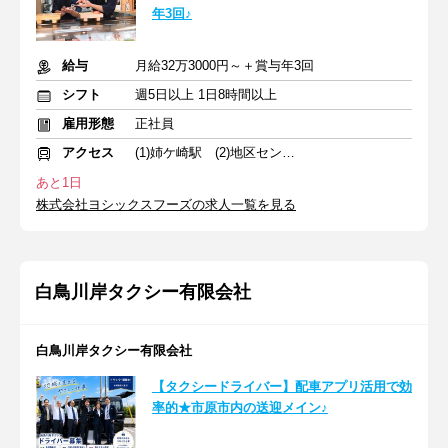
年3回♪
給与
月給32万3000円～＋賞与年3回
シフト
週5日以上 1日8時間以上
雇用形態
正社員
アクセス
(1)姉ケ崎駅 (2)地区センター駅 (3)五井駅
あと1日
株式会社ヨシックスフーズの求人一覧を見る
白鳥川岸タクシー有限会社
白鳥川岸タクシー有限会社
【タクシードライバー】配車アプリ活用で効
率的★市原市内の送迎メイン♪