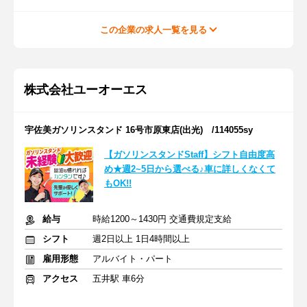
この企業の求人一覧を見る
株式会社ユーオーエス
宇佐美ガソリンスタンド 16号市原東店(出光) /114055sy
【ガソリンスタンドStaff】シフト自由度高
め★週2~5日から選べる♪車に詳しくなくて
もOK!!
給与
時給1200～1430円 交通費規定支給
シフト
週2日以上 1日4時間以上
雇用形態
アルバイト・パート
アクセス
五井駅 車6分