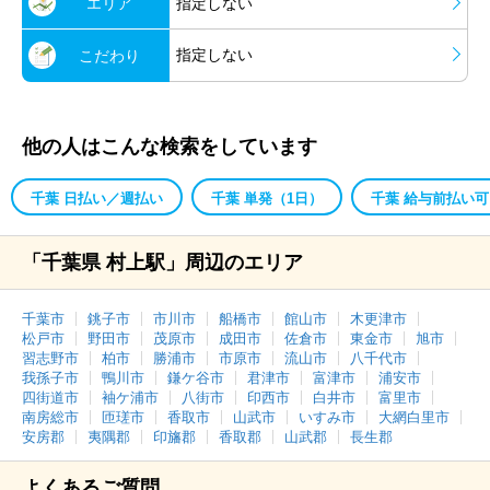
エリア
指定しない
指定しない
こだわり
他の人はこんな検索をしています
千葉 日払い／週払い
千葉 単発（1日）
千葉 給与前払い可
「千葉県 村上駅」周辺のエリア
千葉市
銚子市
市川市
船橋市
館山市
木更津市
松戸市
野田市
茂原市
成田市
佐倉市
東金市
旭市
習志野市
柏市
勝浦市
市原市
流山市
八千代市
我孫子市
鴨川市
鎌ケ谷市
君津市
富津市
浦安市
四街道市
袖ケ浦市
八街市
印西市
白井市
富里市
南房総市
匝瑳市
香取市
山武市
いすみ市
大網白里市
安房郡
夷隅郡
印旛郡
香取郡
山武郡
長生郡
よくあるご質問