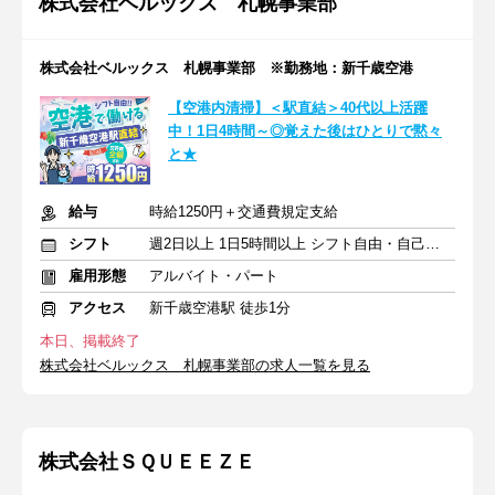
株式会社ベルックス 札幌事業部
株式会社ベルックス 札幌事業部 ※勤務地：新千歳空港
【空港内清掃】＜駅直結＞40代以上活躍
中！1日4時間～◎覚えた後はひとりで黙々
と★
給与
時給1250円＋交通費規定支給
シフト
週2日以上 1日5時間以上 シフト自由・自己申告
雇用形態
アルバイト・パート
アクセス
新千歳空港駅 徒歩1分
本日、掲載終了
株式会社ベルックス 札幌事業部の求人一覧を見る
株式会社ＳＱＵＥＥＺＥ