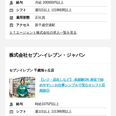
給与
月給 200000円以上
シフト
週5日以上 1日8時間以上
雇用形態
正社員
アクセス
新千歳空港駅
ＵＴエージェント株式会社の求人一覧を見る
株式会社セブン-イレブン・ジャパン
セブンイレブン 千歳旭ヶ丘店
【レジ・品出しなど】-未経験OK-身近で始
めやすい♪お仕事シンプルで安心☆シフト応
相談◎
給与
時給1075円以上
シフト
週1日以上 1日3時間以上