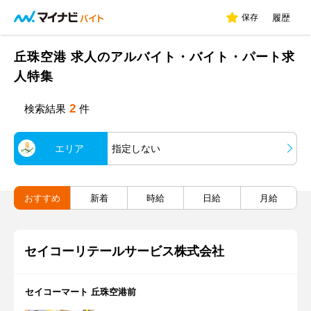
保存
履歴
丘珠空港 求人のアルバイト・バイト・パート求
人特集
2
検索結果
件
エリア
指定しない
おすすめ
新着
時給
日給
月給
セイコーリテールサービス株式会社
セイコーマート 丘珠空港前