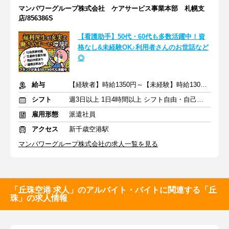
マンパワーグループ株式会社 ケアサービス事業本部 札幌支
店/856386S
【看護助手】50代・60代も多数活躍中！資
格なし&未経験OK♪利用者さんのお世話など
◎
給与
【経験者】時給1350円～【未経験】時給1300円～ ※交通費全額
シフト
週3日以上 1日4時間以上 シフト自由・自己申告
雇用形態
派遣社員
アクセス
新千歳空港駅
マンパワーグループ株式会社の求人一覧を見る
「丘珠空港 求人」のアルバイト・バイトに関連する「丘
珠」の求人情報