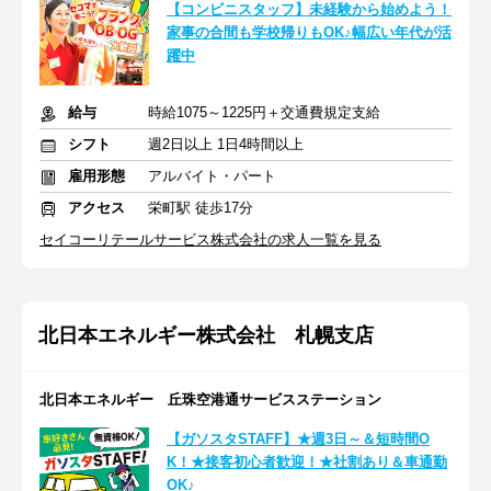
【コンビニスタッフ】未経験から始めよう！
家事の合間も学校帰りもOK♪幅広い年代が活
躍中
給与
時給1075～1225円＋交通費規定支給
シフト
週2日以上 1日4時間以上
雇用形態
アルバイト・パート
アクセス
栄町駅 徒歩17分
セイコーリテールサービス株式会社の求人一覧を見る
北日本エネルギー株式会社 札幌支店
北日本エネルギー 丘珠空港通サービスステーション
【ガソスタSTAFF】★週3日～＆短時間O
K！★接客初心者歓迎！★社割あり＆車通勤
OK♪