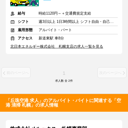
給与
時給1120円～＋交通費規定支給
シフト
週3日以上 1日3時間以上 シフト自由・自己申告
雇用形態
アルバイト・パート
アクセス
新道東駅 車8分
北日本エネルギー株式会社 札幌支店の求人一覧を見る
1
前のページへ
次のページへ
求人数 全
2
件
「丘珠空港 求人」のアルバイト・バイトに関連する「空
港 清掃 札幌」の求人情報