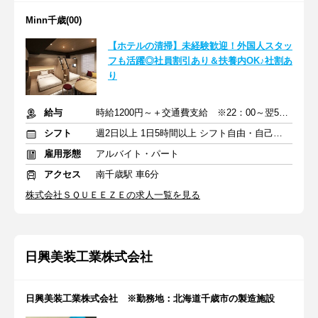
Minn千歳(00)
【ホテルの清掃】未経験歓迎！外国人スタッ
フも活躍◎社員割引あり＆扶養内OK♪社割あ
り
給与
時給1200円～＋交通費支給 ※22：00～翌5：00は時給25％UP
シフト
週2日以上 1日5時間以上 シフト自由・自己申告
雇用形態
アルバイト・パート
アクセス
南千歳駅 車6分
株式会社ＳＱＵＥＥＺＥの求人一覧を見る
日興美装工業株式会社
日興美装工業株式会社 ※勤務地：北海道千歳市の製造施設