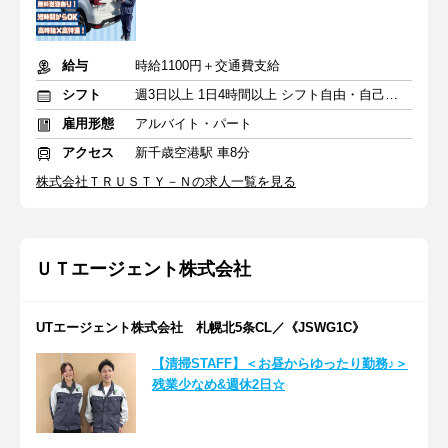
給与
時給1100円＋交通費支給
シフト
週3日以上 1日4時間以上 シフト自由・自己申告
雇用形態
アルバイト・パート
アクセス
新千歳空港駅 車8分
株式会社ＴＲＵＳＴＹ－Ｎの求人一覧を見る
ＵＴエージェント株式会社
UTエージェント株式会社 札幌北5条CL／《JSWG1C》
【清掃STAFF】＜お昼からゆったり勤務♪＞
残業少なめ&週休2日☆