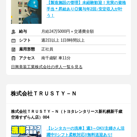
【製造施設の管理】未経験歓迎！充実の資格
手当＊昇給あり◎賞与年2回♪安定収入が叶
う！
給与
月給24万5000円＋交通費全額
シフト
週2日以上 1日8時間以上
雇用形態
正社員
アクセス
南千歳駅 車11分
日興美装工業株式会社の求人一覧を見る
株式会社ＴＲＵＳＴＹ－Ｎ
株式会社ＴＲＵＳＴＹ－Ｎ（トヨタレンタリース新札幌新千歳
空港すずらん店）004
【レンタカーの洗車】週3～OK!/主婦さん活
躍中!/シフト柔軟対応!/無料送迎あり!