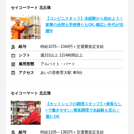
セイコーマート 北丘珠
【コンビニスタッフ】未経験から始めよう！
家事の合間も学校帰りもOK♪幅広い年代が活
躍中
給与
時給1075～1344円＋交通費規定支給
シフト
週2日以上 1日4時間以上
雇用形態
アルバイト・パート
アクセス
あいの里教育大駅 車9分
セイコーマート 北丘珠
【ホットシェフの調理スタッフ】<接客なし
>で働きやすい♪簡単調理で未経験も安心！
週2~OK
給与
時給1105～1382円＋交通費規定支給