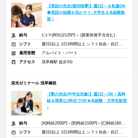
【英語の先生(個別指導)】週2日～＆私服OK
◆英語の知識を活かそう♪大学生＆未経験歓
迎！
給与
1コマ(80分)2120円～ (授業前後手当含む)
シフト
週2日以上 1日1時間以上 シフト自由・自己申告
雇用形態
アルバイト・パート
アクセス
浅草橋駅 徒歩3分
栄光ゼミナール 浅草橋校
【塾の先生(中学生対象)】週2日～OK！高時
給＆得意な1科目でOK★未経験・大学生歓迎
♪
給与
[A]時給2500円～[B]時給2100円～[C]時給1600円～ ※生徒数による
シフト
週2日以上 1日1時間以上 シフト自由・自己申告