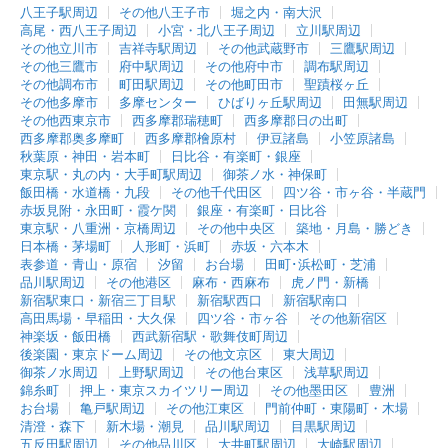
八王子駅周辺
その他八王子市
堀之内・南大沢
高尾・西八王子周辺
小宮・北八王子周辺
立川駅周辺
その他立川市
吉祥寺駅周辺
その他武蔵野市
三鷹駅周辺
その他三鷹市
府中駅周辺
その他府中市
調布駅周辺
その他調布市
町田駅周辺
その他町田市
聖蹟桜ヶ丘
その他多摩市
多摩センター
ひばりヶ丘駅周辺
田無駅周辺
その他西東京市
西多摩郡瑞穂町
西多摩郡日の出町
西多摩郡奥多摩町
西多摩郡檜原村
伊豆諸島
小笠原諸島
秋葉原・神田・岩本町
日比谷・有楽町・銀座
東京駅・丸の内・大手町駅周辺
御茶ノ水・神保町
飯田橋・水道橋・九段
その他千代田区
四ツ谷・市ヶ谷・半蔵門
赤坂見附・永田町・霞ケ関
銀座・有楽町・日比谷
東京駅・八重洲・京橋周辺
その他中央区
築地・月島・勝どき
日本橋・茅場町
人形町・浜町
赤坂・六本木
表参道・青山・原宿
汐留
お台場
田町･浜松町・芝浦
品川駅周辺
その他港区
麻布・西麻布
虎ノ門・新橋
新宿駅東口・新宿三丁目駅
新宿駅西口
新宿駅南口
高田馬場・早稲田・大久保
四ツ谷・市ヶ谷
その他新宿区
神楽坂・飯田橋
西武新宿駅・歌舞伎町周辺
後楽園・東京ドーム周辺
その他文京区
東大周辺
御茶ノ水周辺
上野駅周辺
その他台東区
浅草駅周辺
錦糸町
押上・東京スカイツリー周辺
その他墨田区
豊洲
お台場
亀戸駅周辺
その他江東区
門前仲町・東陽町・木場
清澄・森下
新木場・潮見
品川駅周辺
目黒駅周辺
五反田駅周辺
その他品川区
大井町駅周辺
大崎駅周辺