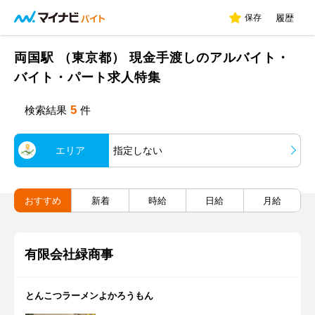
保存
履歴
両国駅 （東京都） 現金手渡しのアルバイト・
バイト・パート求人特集
5
検索結果
件
エリア
指定しない
おすすめ
新着
時給
日給
月給
有限会社緑商事
とんこつラーメンよかろうもん