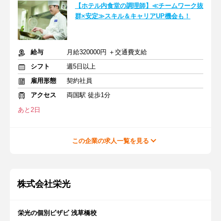
【ホテル内食堂の調理師】≪チームワーク抜
群×安定≫スキル＆キャリアUP機会も！
給与
月給320000円 ＋交通費支給
シフト
週5日以上
雇用形態
契約社員
アクセス
両国駅 徒歩1分
あと2日
この企業の求人一覧を見る
株式会社栄光
栄光の個別ビザビ 浅草橋校