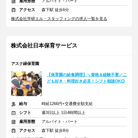
雇用形態
アルバイト・パート
アクセス
森下駅 徒歩6分
株式会社学研エル・スタッフィングの求人一覧を見る
株式会社日本保育サービス
アスク緑保育園
【保育園の給食調理】＼資格＆経験不要／こ
ども好き・料理好き必見！シフト相談OK◎
給与
時給1266円+交通費全額支給
シフト
週3日以上 1日4時間以上
雇用形態
アルバイト・パート
アクセス
森下駅 徒歩8分