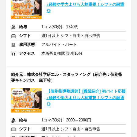
♪経験や学力よりも人柄重視！シフトの融通
◎
給与
1コマ(80分) 1740円
シフト
週1日以上 シフト自由・自己申告
雇用形態
アルバイト・パート
アクセス
本所吾妻橋駅 徒歩16分
紹介元：株式会社学研エル・スタッフィング（紹介先：個別指
導キャンパス 森下校）
【個別指導塾講師】[職業紹介] 初バイト応援
♪経験や学力よりも人柄重視！シフトの融通
◎
給与
1コマ(80分) 2000～2000円
シフト
週1日以上 シフト自由・自己申告