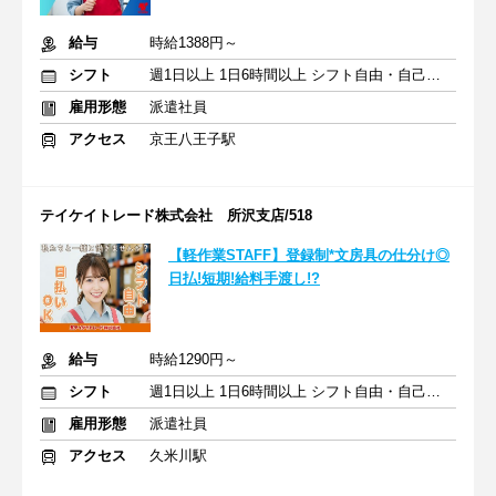
給与
時給1388円～
シフト
週1日以上 1日6時間以上 シフト自由・自己申告
雇用形態
派遣社員
アクセス
京王八王子駅
テイケイトレード株式会社 所沢支店/518
【軽作業STAFF】登録制*文房具の仕分け◎
日払!短期!給料手渡し!?
給与
時給1290円～
シフト
週1日以上 1日6時間以上 シフト自由・自己申告
雇用形態
派遣社員
アクセス
久米川駅