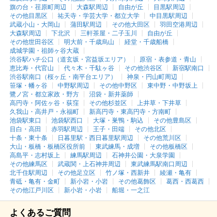
旗の台・荏原町周辺
大森駅周辺
自由が丘
目黒駅周辺
その他目黒区
祐天寺・学芸大学・都立大学
中目黒駅周辺
武蔵小山・大岡山
蒲田駅周辺
その他大田区
羽田空港周辺
大森駅周辺
下北沢
三軒茶屋・二子玉川
自由が丘
その他世田谷区
明大前・千歳烏山
経堂・千歳船橋
成城学園・祖師ヶ谷大蔵
渋谷駅ハチ公口（道玄坂・宮益坂エリア）
原宿・表参道・青山
恵比寿・代官山
代々木・千駄ヶ谷
その他渋谷区
新宿駅南口
渋谷駅南口（桜ヶ丘・南平台エリア）
神泉・円山町周辺
笹塚・幡ヶ谷
中野駅周辺
その他中野区
東中野・中野坂上
鷺ノ宮・都立家政・野方
沼袋・新井薬師
高円寺・阿佐ヶ谷・荻窪
その他杉並区
上井草・下井草
久我山・高井戸・永福町
新高円寺・東高円寺・方南町
池袋駅東口
池袋駅西口
大塚・巣鴨・駒込
その他豊島区
目白・高田
赤羽駅周辺
王子・田端
その他北区
十条・東十条
日暮里駅・西日暮里駅周辺
その他荒川区
大山・板橋・板橋区役所前
東武練馬・成増
その他板橋区
高島平・志村坂上
練馬駅周辺
石神井公園・大泉学園
その他練馬区
武蔵関・上石神井周辺
東武練馬駅南口周辺
北千住駅周辺
その他足立区
竹ノ塚・西新井
綾瀬・亀有
青砥・亀有・金町
新小岩・小岩
その他葛飾区
葛西・西葛西
その他江戸川区
新小岩・小岩
船堀・一之江
よくあるご質問