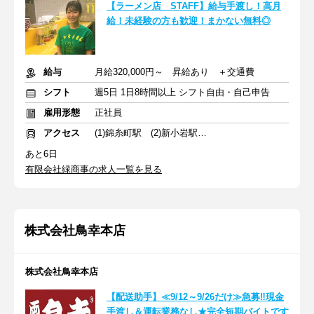
【ラーメン店 STAFF】給与手渡し！高月
給！未経験の方も歓迎！まかない無料◎
給与
月給320,000円～ 昇給あり ＋交通費
シフト
週5日 1日8時間以上 シフト自由・自己申告
雇用形態
正社員
アクセス
(1)錦糸町駅 (2)新小岩駅 (3)馬喰町駅
あと6日
有限会社緑商事の求人一覧を見る
株式会社鳥幸本店
株式会社鳥幸本店
【配送助手】≪9/12～9/26だけ≫急募‼現金
手渡し＆運転業務なし★完全短期バイトです