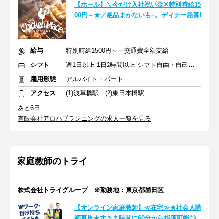
【ホール】＼今だけ入社祝い金✕特別時給15
00円～★／絶品まかないも+。ディナー急募!
給与
特別時給1500円～＋交通費全額支給
シフト
週1日以上 1日2時間以上 シフト自由・自己申告
雇用形態
アルバイト・パート
アクセス
(1)浅草橋駅 (2)東日本橋駅
あと6日
有限会社アロハプランニングの求人一覧を見る
家庭教師のトライ
株式会社トライグループ ※勤務地：東京都墨田区
【オンライン家庭教師】≪在宅≫★社会人講
師募集★すきま時間に60分から指導可能◎