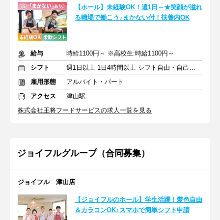
【ホール】未経験OK！週1日～★笑顔が溢れ
る職場で働こう♪まかない付！扶養内OK
給与
時給1100円～ ※高校生:時給1100円～
シフト
週1日以上 1日4時間以上 シフト自由・自己申告
雇用形態
アルバイト・パート
アクセス
津山駅
株式会社王将フードサービスの求人一覧を見る
ジョイフルグループ（合同募集）
ジョイフル 津山店
【ジョイフルのホール】学生活躍！髪色自由
＆カラコンOK♪スマホで簡単シフト申請