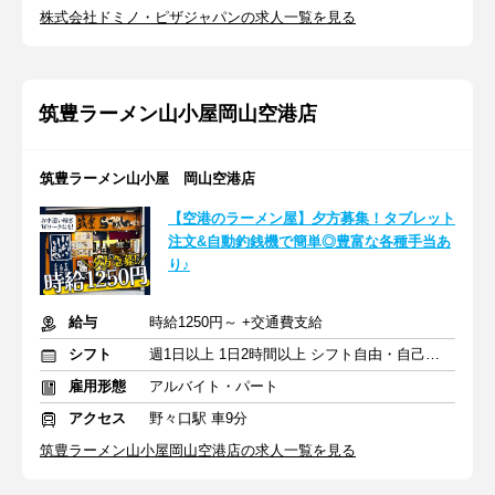
株式会社ドミノ・ピザジャパンの求人一覧を見る
筑豊ラーメン山小屋岡山空港店
筑豊ラーメン山小屋 岡山空港店
【空港のラーメン屋】夕方募集！タブレット
注文&自動釣銭機で簡単◎豊富な各種手当あ
り♪
給与
時給1250円～ +交通費支給
シフト
週1日以上 1日2時間以上 シフト自由・自己申告
雇用形態
アルバイト・パート
アクセス
野々口駅 車9分
筑豊ラーメン山小屋岡山空港店の求人一覧を見る