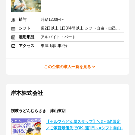
給与
時給1200円～
シフト
週2日以上 1日3時間以上 シフト自由・自己申告
雇用形態
アルバイト・パート
アクセス
東津山駅 車2分
この企業の求人一覧を見る
岸本株式会社
讃岐うどんむらさき 津山東店
【セルフうどん屋スタッフ】＼2～3名限定
／ご家庭最優先でOK♪週1日～×シフト自由♪