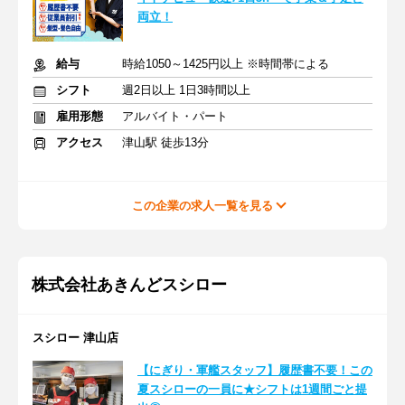
両立！
給与
時給1050～1425円以上 ※時間帯による
シフト
週2日以上 1日3時間以上
雇用形態
アルバイト・パート
アクセス
津山駅 徒歩13分
この企業の求人一覧を見る
株式会社あきんどスシロー
スシロー 津山店
【にぎり・軍艦スタッフ】履歴書不要！この
夏スシローの一員に★シフトは1週間ごと提