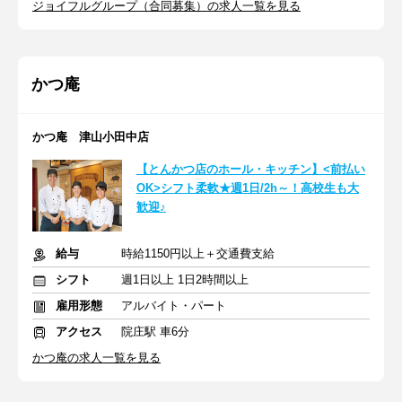
ジョイフルグループ（合同募集）の求人一覧を見る
かつ庵
かつ庵 津山小田中店
【とんかつ店のホール・キッチン】<前払い
OK>シフト柔軟★週1日/2h～！高校生も大
歓迎♪
給与
時給1150円以上＋交通費支給
シフト
週1日以上 1日2時間以上
雇用形態
アルバイト・パート
アクセス
院庄駅 車6分
かつ庵の求人一覧を見る