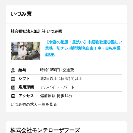
いづみ寮
社会福祉法人旭川荘 いづみ寮
【食器の配膳・皿洗い】未経験歓迎◎難しい
業務一切ナシ♪髪型髪色自由！車・自転車通
勤OK
給与
時給1050円+交通費
シフト
週2日以上 1日4時間以上
雇用形態
アルバイト・パート
アクセス
備前原駅 徒歩14分
いづみ寮の求人一覧を見る
株式会社モンテローザフーズ