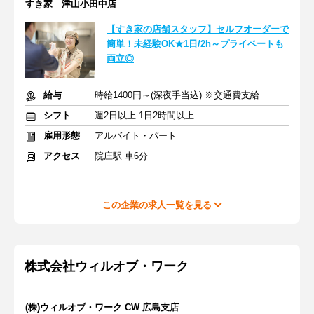
すき家 津山小田中店
【すき家の店舗スタッフ】セルフオーダーで
簡単！未経験OK★1日/2h～プライベートも
両立◎
給与
時給1400円～(深夜手当込) ※交通費支給
シフト
週2日以上 1日2時間以上
雇用形態
アルバイト・パート
アクセス
院庄駅 車6分
この企業の求人一覧を見る
株式会社ウィルオブ・ワーク
(株)ウィルオブ・ワーク CW 広島支店