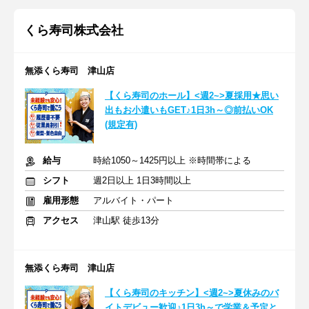
くら寿司株式会社
無添くら寿司 津山店
【くら寿司のホール】<週2~>夏採用★思い
出もお小遣いもGET♪1日3h～◎前払いOK
(規定有)
給与
時給1050～1425円以上 ※時間帯による
シフト
週2日以上 1日3時間以上
雇用形態
アルバイト・パート
アクセス
津山駅 徒歩13分
無添くら寿司 津山店
【くら寿司のキッチン】<週2~>夏休みのバ
イトデビュー歓迎♪1日3h～で学業＆予定と