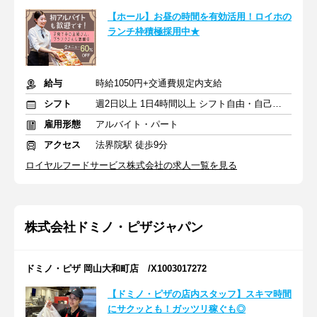
【ホール】お昼の時間を有効活用！ロイホの
ランチ枠積極採用中★
給与
時給1050円+交通費規定内支給
シフト
週2日以上 1日4時間以上 シフト自由・自己申告
雇用形態
アルバイト・パート
アクセス
法界院駅 徒歩9分
ロイヤルフードサービス株式会社の求人一覧を見る
株式会社ドミノ・ピザジャパン
ドミノ・ピザ 岡山大和町店 /X1003017272
【ドミノ・ピザの店内スタッフ】スキマ時間
にサクッとも！ガッツリ稼ぐも◎