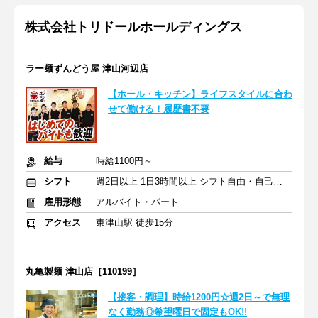
株式会社トリドールホールディングス
ラー麺ずんどう屋 津山河辺店
【ホール・キッチン】ライフスタイルに合わ
せて働ける！履歴書不要
給与
時給1100円～
シフト
週2日以上 1日3時間以上 シフト自由・自己申告
雇用形態
アルバイト・パート
アクセス
東津山駅 徒歩15分
丸亀製麺 津山店［110199］
【接客・調理】時給1200円☆週2日～で無理
なく勤務◎希望曜日で固定もOK!!