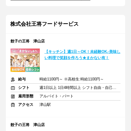
株式会社王将フードサービス
餃子の王将 津山店
【キッチン】週1日～OK！未経験OK♪美味し
い料理で笑顔を作ろう★まかない有！
給与
時給1100円～ ※高校生:時給1100円～
シフト
週1日以上 1日4時間以上 シフト自由・自己申告
雇用形態
アルバイト・パート
アクセス
津山駅
餃子の王将 津山店