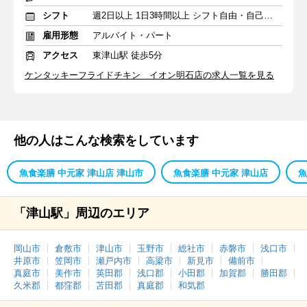
シフト
週2日以上 1日3時間以上 シフト自由・自己申告
雇用形態
アルバイト・パート
アクセス
東津山駅 徒歩5分
ケンタッキーフライドチキン イオン明石店の求人一覧を見る
他の人はこんな検索をしています
魚食楽膳 中元家 津山店 津山市
魚食楽膳 中元家 津山店
魚
「津山駅」周辺のエリア
岡山市
倉敷市
津山市
玉野市
総社市
赤磐市
浅口市
井原市
笠岡市
瀬戸内市
高梁市
新見市
備前市
真庭市
美作市
英田郡
浅口郡
小田郡
加賀郡
勝田郡
久米郡
都窪郡
苫田郡
真庭郡
和気郡