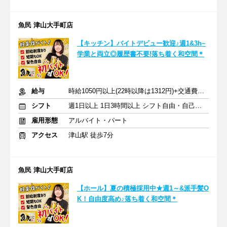
魚民 津山大手町店
【キッチン】バイトデビュー歓迎♪週1&3h~
学業と両立◎履歴書不要!落ち着く和空間＊
給与
時給1050円以上(22時以降は1312円)+交通費規定内支給
シフト
週1日以上 1日3時間以上 シフト自由・自己申告
雇用形態
アルバイト・パート
アクセス
津山駅 徒歩7分
魚民 津山大手町店
【ホール】夏の積極採用中★週1～&派手髪O
K！自由度高め♪落ち着く和空間＊