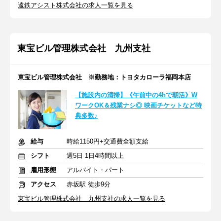
遠鉄アシスト株式会社の求人一覧を見る
東宝ビル管理株式会社 九州支社
東宝ビル管理株式会社 ※勤務地：トヨタカローラ福岡本店
【施設内の清掃】《午前中の4hで朝活》W
ワークOK＆残業ナシ◎ 映画チケットなど特
典多数♪
給与
時給1150円+交通費全額支給
シフト
週5日 1日4時間以上
雇用形態
アルバイト・パート
アクセス
赤坂駅 徒歩9分
東宝ビル管理株式会社 九州支社の求人一覧を見る