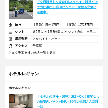
【交通誘導】＼現金日払いOK★／誘導だけ
で力仕事なし◎60代シニア・女性も元気に
活躍中♪
給与
【日勤】日給1万円～ 【夜勤】1万2375円～
シフト
週2日以上 1日8時間以上 シフト自由・自己申告
雇用形態
アルバイト・パート
アクセス
千葉駅
アルク千葉支社の求人一覧を見る
ホテルレギャン
ホテルレギャン
【ホテルの清掃・調理】週2～OK！接客なし
の扶養内パート♪40代～60代の主婦さん活躍
中◎