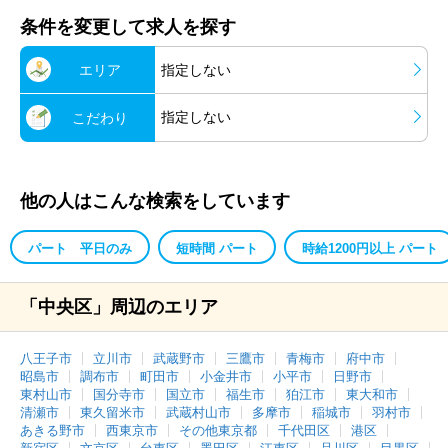
条件を変更して求人を探す
エリア
指定しない
指定しない
こだわり
他の人はこんな検索をしています
パート 平日のみ
短時間 パート
時給1200円以上 パート
「中央区」周辺のエリア
八王子市
立川市
武蔵野市
三鷹市
青梅市
府中市
昭島市
調布市
町田市
小金井市
小平市
日野市
東村山市
国分寺市
国立市
福生市
狛江市
東大和市
清瀬市
東久留米市
武蔵村山市
多摩市
稲城市
羽村市
あきる野市
西東京市
その他東京都
千代田区
港区