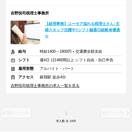
吉野悦司税理士事務所
【経理事務】ユーモア溢れる税理士さん♪主
婦スタッフ活躍中!!シフト融通◎経験者優遇
☆
給与
時給1400～1800円＋交通費全額支給
シフト
週4日 1日4時間以上 シフト自由・自己申告
雇用形態
アルバイト・パート
アクセス
蘇我駅 徒歩4分
吉野悦司税理士事務所の求人一覧を見る
1
前のページへ
次のページへ
求人数 全
19
件