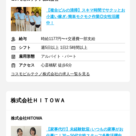
【複合ビルの清掃】スキマ時間でサクッとお
小遣い稼ぎ♪簡単モクモク作業◎女性活躍
中！
給与
時給1177円〜+交通費一部支給
シフト
週5日以上 1日2.5時間以上
雇用形態
アルバイト・パート
アクセス
心斎橋駅 徒歩6分
コスモビルテクノ株式会社の求人一覧を見る
株式会社ＨＩＴＯＷＡ
株式会社HITOWA
【家事代行】未経験歓迎♪いつもの家事がお
仕事に！30～50代女性スタッフ多数活躍中