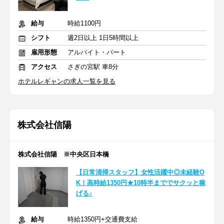
給与
時給1100円
シフト
週2日以上 1日5時間以上
雇用形態
アルバイト・パート
アクセス
さぎの宮駅 車8分
ホテルレギャンの求人一覧を見る
株式会社信陽
株式会社信陽 ※中央区日本橋
【日常清掃スタッフ】女性活躍中◎未経験O
K！高時給1350円★10時半まででサクッと稼
げる♪
給与
時給1350円+交通費支給