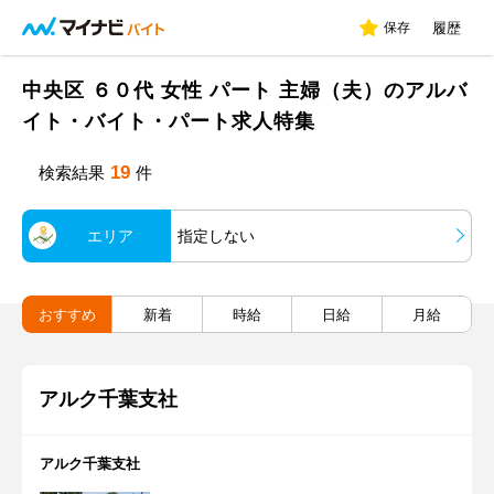
保存
履歴
中央区 ６０代 女性 パート 主婦（夫）のアルバ
イト・バイト・パート求人特集
19
検索結果
件
エリア
指定しない
おすすめ
新着
時給
日給
月給
アルク千葉支社
アルク千葉支社