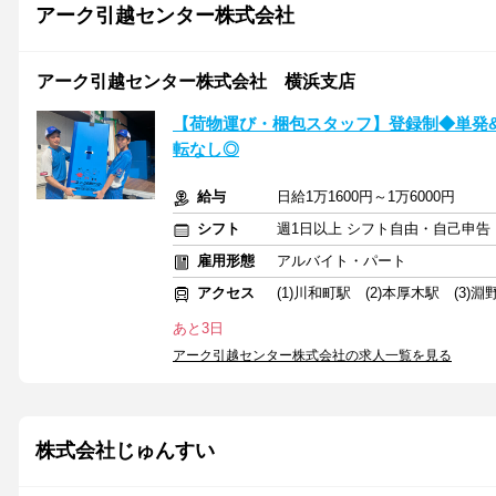
アーク引越センター株式会社
アーク引越センター株式会社 横浜支店
【荷物運び・梱包スタッフ】登録制◆単発&
転なし◎
給与
日給1万1600円～1万6000円
シフト
週1日以上 シフト自由・自己申告
雇用形態
アルバイト・パート
アクセス
(1)川和町駅 (2)本厚木駅 (3)淵
あと3日
アーク引越センター株式会社の求人一覧を見る
株式会社じゅんすい