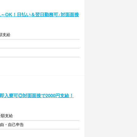
週1～OK！日払い＆翌日勤務可♪対面面接
全額支給
・即入寮可◎対面面接で2000円支給！
費全額支給
自由・自己申告