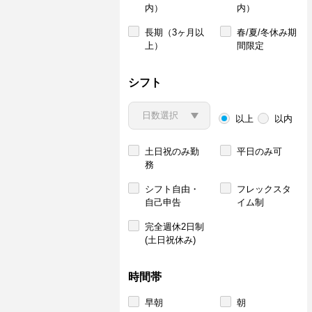
内）
内）
長期（3ヶ月以
春/夏/冬休み期
上）
間限定
シフト
以上
以内
土日祝のみ勤
平日のみ可
務
シフト自由・
フレックスタ
自己申告
イム制
完全週休2日制
(土日祝休み)
時間帯
早朝
朝