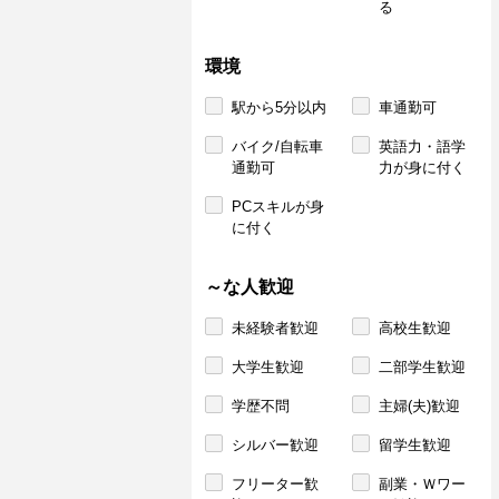
る
環境
駅から5分以内
車通勤可
バイク/自転車
英語力・語学
通勤可
力が身に付く
PCスキルが身
に付く
～な人歓迎
未経験者歓迎
高校生歓迎
大学生歓迎
二部学生歓迎
学歴不問
主婦(夫)歓迎
シルバー歓迎
留学生歓迎
フリーター歓
副業・Ｗワー