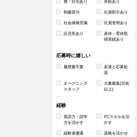
寮・社宅あり
昇給あり
制服貸与
社員割引あり
社会保険完備
社員登用あり
託児所あり
産休・育休取
得実績あり
応募時に嬉しい
履歴書不要
友達と応募歓
迎
オープニング
大量募集(10名
スタッフ
以上)
経験
英語力・語学
PCスキルを活
力を活かす
かす
経験者優遇
資格を活かせ