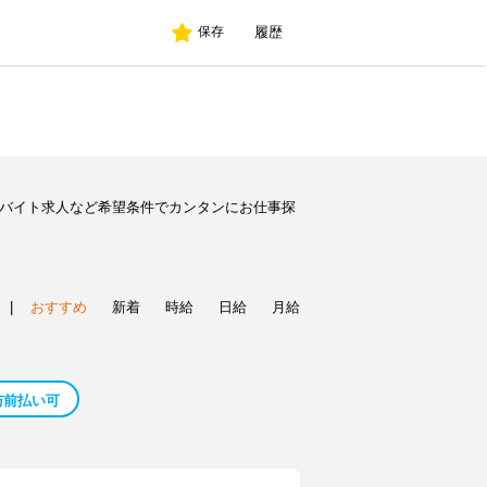
履歴
保存
のバイト求人など希望条件でカンタンにお仕事探
|
おすすめ
新着
時給
日給
月給
与前払い可