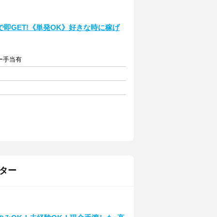
即GET!《単発OK》好きな時に稼げ
ー手当有
ター