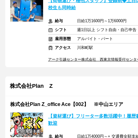
【荷物運び・梱包スタッフ】登録制◆土日の
校生も同時給
給与
日給1万1600円～1万6000円
シフト
週1日以上 シフト自由・自己申告
雇用形態
アルバイト・パート
アクセス
川和町駅
アーク引越センター株式会社 西東京情報受付センタ
株式会社Plan Z
株式会社Plan Z_office Ace【002】 ※中山エリア
【資材運び】フリーター多数活躍中！履歴
歓迎
給与
日給1万4000円～+ 交通費全額支