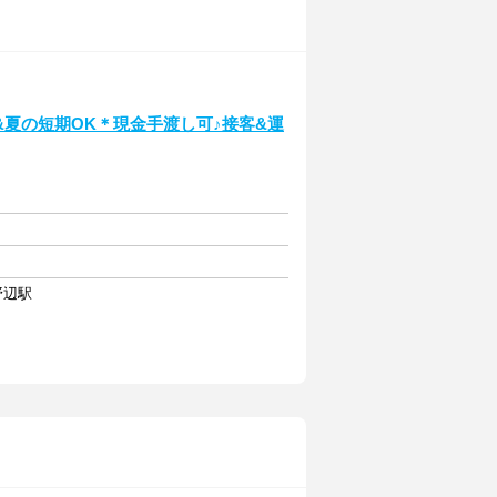
夏の短期OK＊現金手渡し可♪接客&運
野辺駅