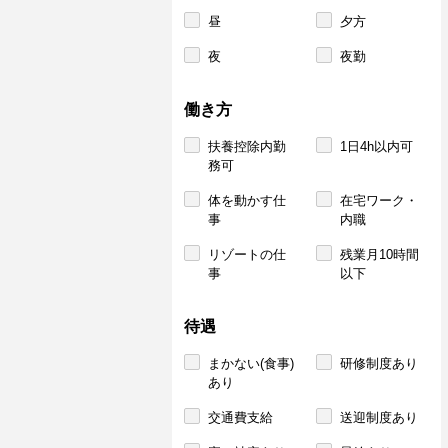
昼
夕方
夜
夜勤
働き方
扶養控除内勤
1日4h以内可
務可
体を動かす仕
在宅ワーク・
事
内職
リゾートの仕
残業月10時間
事
以下
待遇
まかない(食事)
研修制度あり
あり
交通費支給
送迎制度あり