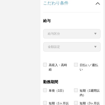
こだわり条件
給与
高収入・高時
日払い／週払
給
い
勤務期間
単発（1日）
短期（1週間以
内）
短期（1ヶ月以
短期（3ヶ月以