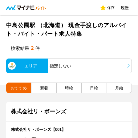
保存
履歴
中島公園駅 （北海道） 現金手渡しのアルバイ
ト・バイト・パート求人特集
2
検索結果
件
エリア
指定しない
おすすめ
新着
時給
日給
月給
株式会社リ・ボーンズ
株式会社リ・ボーンズ【001】