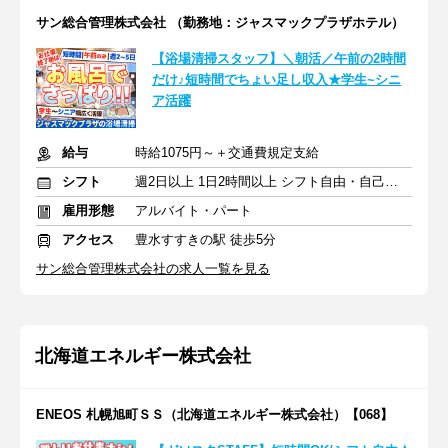
サン総合管理株式会社 （勤務地：ジャスマックプラザホテル）
【浴場清掃スタッフ】＼朝活／午前の2時間
だけ♪短時間でちょい足し収入★学生~シニ
ア活躍
給与
時給1075円～＋交通費規定支給
シフト
週2日以上 1日2時間以上 シフト自由・自己申告
雇用形態
アルバイト・パート
アクセス
豊水すすきの駅 徒歩5分
サン総合管理株式会社の求人一覧を見る
北海道エネルギー株式会社
ENEOS 札幌旭町ＳＳ（北海道エネルギー株式会社）【068】