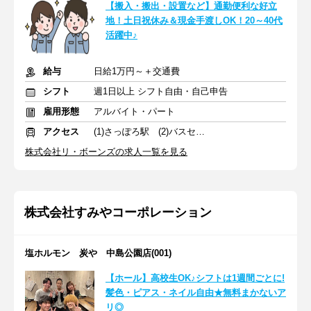
【搬入・搬出・設置など】通勤便利な好立
地！土日祝休み＆現金手渡しOK！20～40代
活躍中♪
給与
日給1万円～＋交通費
シフト
週1日以上 シフト自由・自己申告
雇用形態
アルバイト・パート
アクセス
(1)さっぽろ駅 (2)バスセンター前駅
株式会社リ・ボーンズの求人一覧を見る
株式会社すみやコーポレーション
塩ホルモン 炭や 中島公園店(001)
【ホール】高校生OK♪シフトは1週間ごとに!
髪色・ピアス・ネイル自由★無料まかないア
リ◎