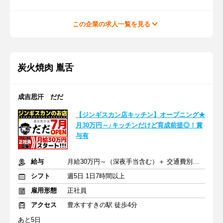
この企業の求人一覧を見る
炭火焼肉 胤舌
成吉思汗 だだ
【ジンギスカン店キッチン】オープニング★
月30万円～♪キッチンだけど育成前提◎！賞
与有
給与
月給30万円～（深夜手当含む）＋ 交通費別途全額支給
シフト
週5日 1日7時間以上
雇用形態
正社員
アクセス
豊水すすきの駅 徒歩4分
あと5日