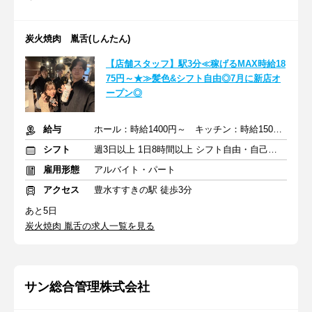
炭火焼肉 胤舌(しんたん)
【店舗スタッフ】駅3分≪稼げるMAX時給18
75円～★≫髪色&シフト自由◎7月に新店オ
ープン◎
給与
ホール：時給1400円～ キッチン：時給1500円～ +交通費全額支給
シフト
週3日以上 1日8時間以上 シフト自由・自己申告
雇用形態
アルバイト・パート
アクセス
豊水すすきの駅 徒歩3分
あと5日
炭火焼肉 胤舌の求人一覧を見る
サン総合管理株式会社