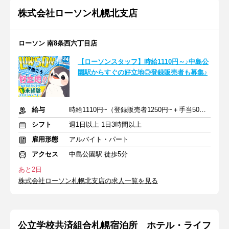
株式会社ローソン札幌北支店
ローソン 南8条西六丁目店
【ローソンスタッフ】時給1110円～♪中島公
園駅からすぐの好立地◎登録販売者も募集♪
給与
時給1110円~（登録販売者1250円~＋手当5000円）＋交通費全額支給
シフト
週1日以上 1日3時間以上
雇用形態
アルバイト・パート
アクセス
中島公園駅 徒歩5分
あと2日
株式会社ローソン札幌北支店の求人一覧を見る
公立学校共済組合札幌宿泊所 ホテル・ライフ