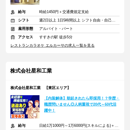
給与
時給1450円＋交通費規定支給
シフト
週2日以上 1日5時間以上 シフト自由・自己申告
雇用形態
アルバイト・パート
アクセス
すすきの駅 徒歩5分
レストランカラオケ エルカーサの求人一覧を見る
株式会社星和工業
株式会社星和工業 【東区エリア】
【内装解体】朝起きれたら即採用！？学歴・
職歴問いません◎人柄重視で20代～60代活
躍中！
給与
日給1万1000円～1万6000円(スキルによる)＋交通費全額支給