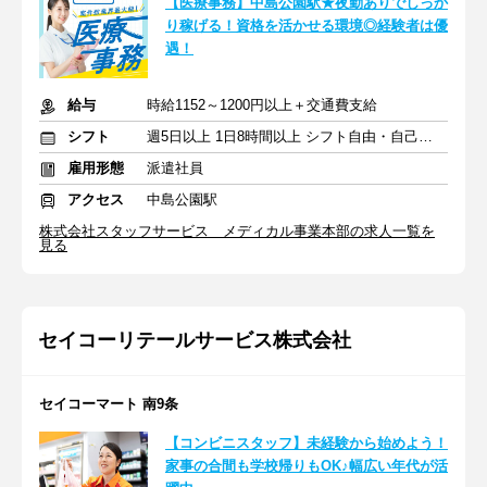
【医療事務】中島公園駅★夜勤ありでしっか
り稼げる！資格を活かせる環境◎経験者は優
遇！
給与
時給1152～1200円以上＋交通費支給
シフト
週5日以上 1日8時間以上 シフト自由・自己申告
雇用形態
派遣社員
アクセス
中島公園駅
株式会社スタッフサービス メディカル事業本部の求人一覧を
見る
セイコーリテールサービス株式会社
セイコーマート 南9条
【コンビニスタッフ】未経験から始めよう！
家事の合間も学校帰りもOK♪幅広い年代が活