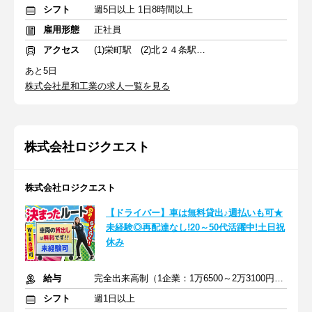
シフト
週5日以上 1日8時間以上
雇用形態
正社員
アクセス
(1)栄町駅 (2)北２４条駅 (3)さっぽろ駅
あと5日
株式会社星和工業の求人一覧を見る
株式会社ロジクエスト
株式会社ロジクエスト
【ドライバー】車は無料貸出♪週払いも可★
未経験◎再配達なし!20～50代活躍中!土日祝
休み
給与
完全出来高制（1企業：1万6500～2万3100円※1日あたり）
シフト
週1日以上