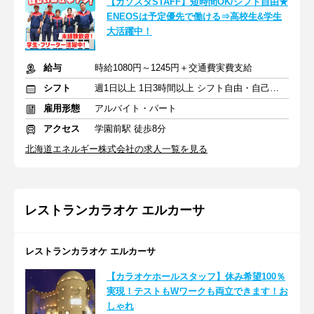
【ガソスタSTAFF】短時間OK/シフト自由★
ENEOSは予定優先で働ける⇒高校生&学生
大活躍中！
給与
時給1080円～1245円＋交通費実費支給
シフト
週1日以上 1日3時間以上 シフト自由・自己申告
雇用形態
アルバイト・パート
アクセス
学園前駅 徒歩8分
北海道エネルギー株式会社の求人一覧を見る
レストランカラオケ エルカーサ
レストランカラオケ エルカーサ
【カラオケホールスタッフ】休み希望100％
実現！テストもWワークも両立できます！お
しゃれ