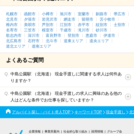
札幌市
函館市
小樽市
旭川市
室蘭市
釧路市
帯広市
北見市
夕張市
岩見沢市
網走市
留萌市
苫小牧市
稚内市
美唄市
芦別市
江別市
赤平市
紋別市
士別市
名寄市
三笠市
根室市
千歳市
滝川市
砂川市
歌志内市
深川市
富良野市
登別市
恵庭市
伊達市
北広島市
石狩市
北斗市
道東エリア
道央エリア
道北エリア
道南エリア
よくあるご質問
中島公園駅 （北海道） 現金手渡しに関連する求人は何件あ
りますか？
中島公園駅 （北海道） 現金手渡しの求人に興味のある他の
人はどんな条件でお仕事を探していますか？
アルバイト探し・バイト求人TOP
キーワードTOP
現金手渡し
北
企業情報
事業所案内
社会的な取り組み
採用情報
グループ会