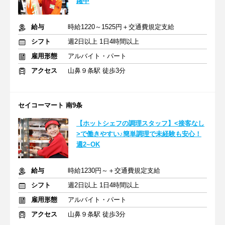
躍中
給与
時給1220～1525円＋交通費規定支給
シフト
週2日以上 1日4時間以上
雇用形態
アルバイト・パート
アクセス
山鼻９条駅 徒歩3分
セイコーマート 南9条
【ホットシェフの調理スタッフ】<接客なし
>で働きやすい♪簡単調理で未経験も安心！
週2~OK
給与
時給1230円～＋交通費規定支給
シフト
週2日以上 1日4時間以上
雇用形態
アルバイト・パート
アクセス
山鼻９条駅 徒歩3分