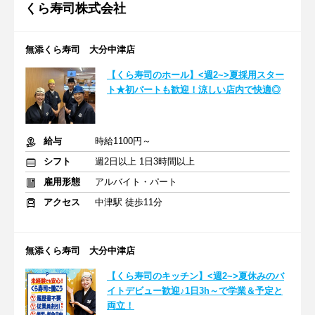
くら寿司株式会社
無添くら寿司 大分中津店
【くら寿司のホール】<週2~>夏採用スター
ト★初パートも歓迎！涼しい店内で快適◎
給与
時給1100円～
シフト
週2日以上 1日3時間以上
雇用形態
アルバイト・パート
アクセス
中津駅 徒歩11分
無添くら寿司 大分中津店
【くら寿司のキッチン】<週2~>夏休みのバ
イトデビュー歓迎♪1日3h～で学業＆予定と
両立！