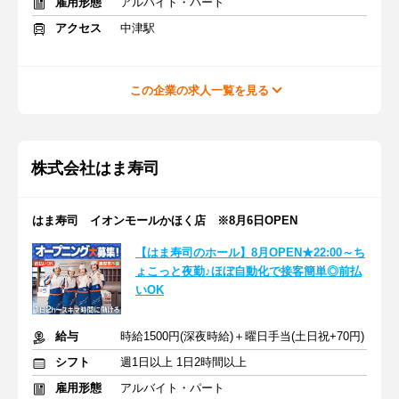
雇用形態
アルバイト・パート
アクセス
中津駅
この企業の求人一覧を見る
株式会社はま寿司
はま寿司 イオンモールかほく店 ※8月6日OPEN
【はま寿司のホール】8月OPEN★22:00～ち
ょこっと夜勤♪ほぼ自動化で接客簡単◎前払
いOK
給与
時給1500円(深夜時給)＋曜日手当(土日祝+70円)
シフト
週1日以上 1日2時間以上
雇用形態
アルバイト・パート