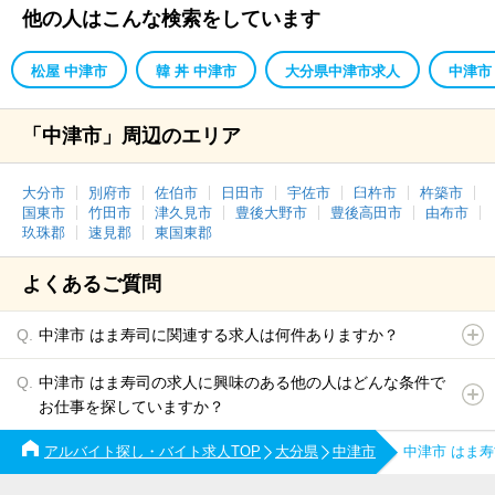
他の人はこんな検索をしています
松屋 中津市
韓 丼 中津市
大分県中津市求人
中津市
「中津市」周辺のエリア
大分市
別府市
佐伯市
日田市
宇佐市
臼杵市
杵築市
国東市
竹田市
津久見市
豊後大野市
豊後高田市
由布市
玖珠郡
速見郡
東国東郡
よくあるご質問
中津市 はま寿司に関連する求人は何件ありますか？
中津市 はま寿司の求人に興味のある他の人はどんな条件で
お仕事を探していますか？
アルバイト探し・バイト求人TOP
大分県
中津市
中津市 はま