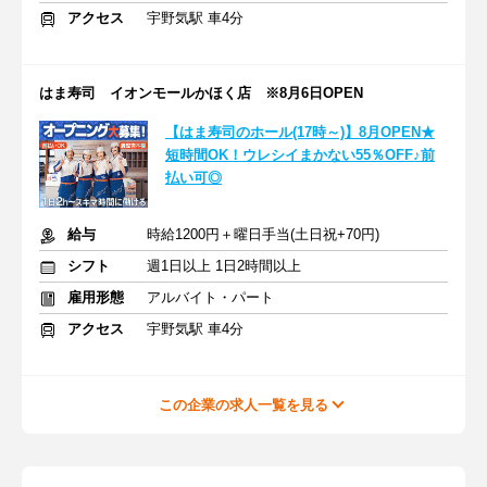
アクセス
宇野気駅 車4分
はま寿司 イオンモールかほく店 ※8月6日OPEN
【はま寿司のホール(17時～)】8月OPEN★
短時間OK！ウレシイまかない55％OFF♪前
払い可◎
給与
時給1200円＋曜日手当(土日祝+70円)
シフト
週1日以上 1日2時間以上
雇用形態
アルバイト・パート
アクセス
宇野気駅 車4分
この企業の求人一覧を見る