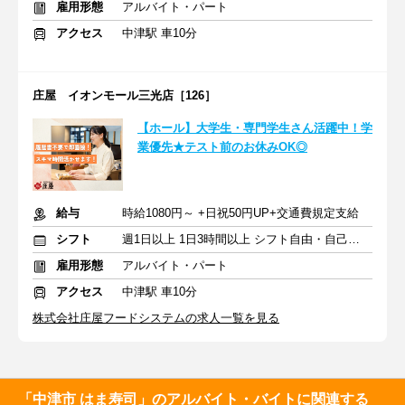
雇用形態
アルバイト・パート
アクセス
中津駅 車10分
庄屋 イオンモール三光店［126］
【ホール】大学生・専門学生さん活躍中！学
業優先★テスト前のお休みOK◎
給与
時給1080円～ +日祝50円UP+交通費規定支給
シフト
週1日以上 1日3時間以上 シフト自由・自己申告
雇用形態
アルバイト・パート
アクセス
中津駅 車10分
株式会社庄屋フードシステムの求人一覧を見る
「中津市 はま寿司」のアルバイト・バイトに関連する