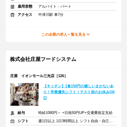
雇用形態
アルバイト・パート
アクセス
中津川駅 車7分
この企業の求人一覧を見る
株式会社庄屋フードシステム
庄屋 イオンモール三光店［126］
【キッチン】1食150円の嬉しいまかないあ
り！学業優先シフト！テスト前のお休みOK
◎
給与
時給1080円～ +日祝50円UP+交通費規定支給
シフト
週1日以上 1日3時間以上 シフト自由・自己申告