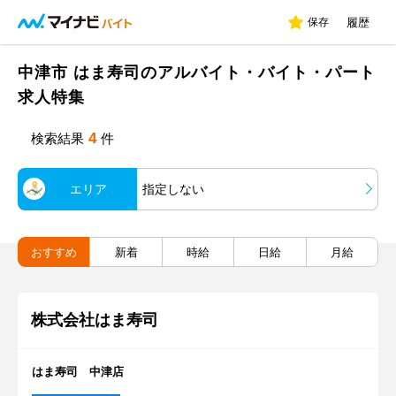
保存
履歴
中津市 はま寿司のアルバイト・バイト・パート
求人特集
4
検索結果
件
エリア
指定しない
おすすめ
新着
時給
日給
月給
株式会社はま寿司
はま寿司 中津店