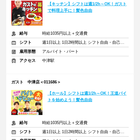
【キッチン】シフトは週1/2h～OK！ガスト
で料理上手に！髪色自由
給与
時給1035円以上＋交通費
シフト
週1日以上 1日2時間以上 シフト自由・自己申告
雇用形態
アルバイト・パート
アクセス
中津駅
ガスト 中津店＜011686＞
【ホール】シフトは週1/2h～OK！王道バイ
トを始めよう！髪色自由
給与
時給1035円以上＋交通費
シフト
週1日以上 1日2時間以上 シフト自由・自己申告