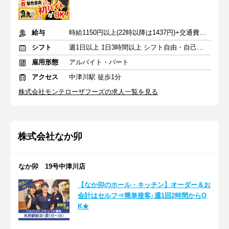
給与
時給1150円以上(22時以降は1437円)+交通費規定内支給
シフト
週1日以上 1日3時間以上 シフト自由・自己申告
雇用形態
アルバイト・パート
アクセス
中津川駅 徒歩1分
株式会社モンテローザフーズの求人一覧を見る
株式会社なか卯
なか卯 19号中津川店
【なか卯のホール・キッチン】オーダー＆お
会計はセルフ⇒簡単接客♪週1回2時間からO
K★