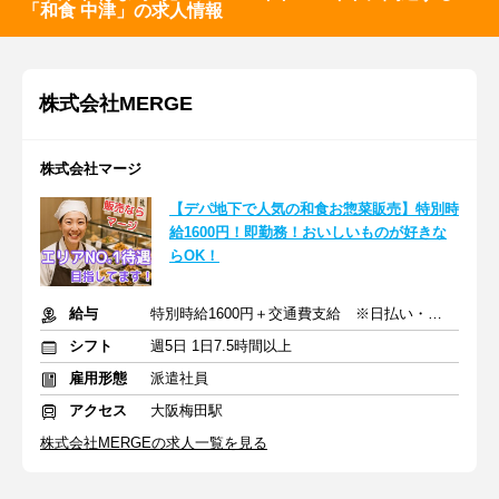
「和食 中津」の求人情報
株式会社MERGE
株式会社マージ
【デパ地下で人気の和食お惣菜販売】特別時
給1600円！即勤務！おいしいものが好きな
らOK！
給与
特別時給1600円＋交通費支給 ※日払い・週払いOK
シフト
週5日 1日7.5時間以上
雇用形態
派遣社員
アクセス
大阪梅田駅
株式会社MERGEの求人一覧を見る