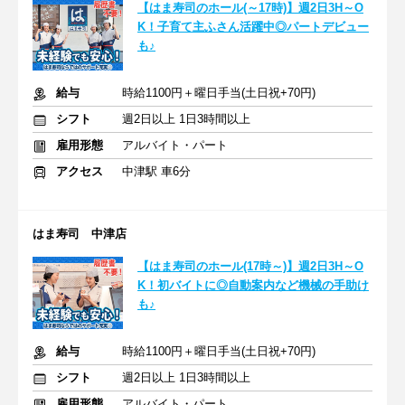
【はま寿司のホール(～17時)】週2日3H～O
K！子育て主ふさん活躍中◎パートデビュー
も♪
給与
時給1100円＋曜日手当(土日祝+70円)
シフト
週2日以上 1日3時間以上
雇用形態
アルバイト・パート
アクセス
中津駅 車6分
はま寿司 中津店
【はま寿司のホール(17時～)】週2日3H～O
K！初バイトに◎自動案内など機械の手助け
も♪
給与
時給1100円＋曜日手当(土日祝+70円)
シフト
週2日以上 1日3時間以上
雇用形態
アルバイト・パート