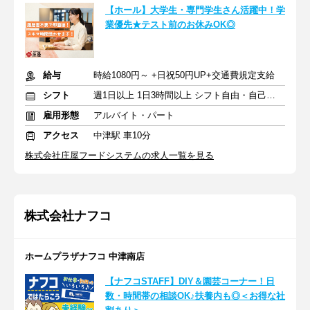
【ホール】大学生・専門学生さん活躍中！学
業優先★テスト前のお休みOK◎
給与
時給1080円～ +日祝50円UP+交通費規定支給
シフト
週1日以上 1日3時間以上 シフト自由・自己申告
雇用形態
アルバイト・パート
アクセス
中津駅 車10分
株式会社庄屋フードシステムの求人一覧を見る
株式会社ナフコ
ホームプラザナフコ 中津南店
【ナフコSTAFF】DIY＆園芸コーナー！日
数・時間帯の相談OK♪扶養内も◎＜お得な社