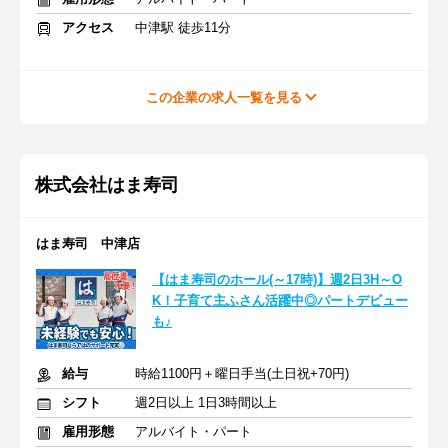
アクセス
中津駅 徒歩11分
この企業の求人一覧を見る
株式会社はま寿司
はま寿司 中津店
【はま寿司のホール(～17時)】週2日3H～O
K！子育て主ふさん活躍中◎パートデビュー
も♪
給与
時給1100円＋曜日手当(土日祝+70円)
シフト
週2日以上 1日3時間以上
雇用形態
アルバイト・パート