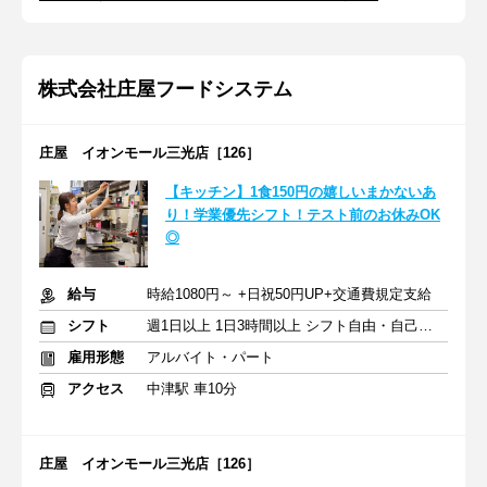
株式会社庄屋フードシステム
庄屋 イオンモール三光店［126］
【キッチン】1食150円の嬉しいまかないあ
り！学業優先シフト！テスト前のお休みOK
◎
給与
時給1080円～ +日祝50円UP+交通費規定支給
シフト
週1日以上 1日3時間以上 シフト自由・自己申告
雇用形態
アルバイト・パート
アクセス
中津駅 車10分
庄屋 イオンモール三光店［126］