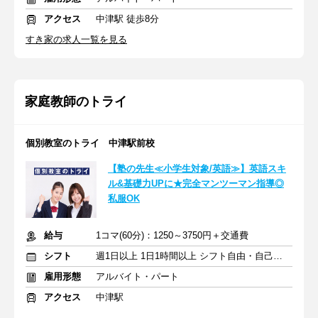
アクセス
中津駅 徒歩8分
すき家の求人一覧を見る
家庭教師のトライ
個別教室のトライ 中津駅前校
【塾の先生≪小学生対象/英語≫】英語スキ
ル&基礎力UPに★完全マンツーマン指導◎
私服OK
給与
1コマ(60分)：1250～3750円＋交通費
シフト
週1日以上 1日1時間以上 シフト自由・自己申告
雇用形態
アルバイト・パート
アクセス
中津駅