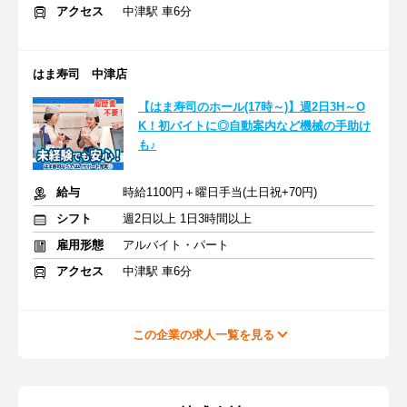
アクセス
中津駅 車6分
はま寿司 中津店
【はま寿司のホール(17時～)】週2日3H～O
K！初バイトに◎自動案内など機械の手助け
も♪
給与
時給1100円＋曜日手当(土日祝+70円)
シフト
週2日以上 1日3時間以上
雇用形態
アルバイト・パート
アクセス
中津駅 車6分
この企業の求人一覧を見る