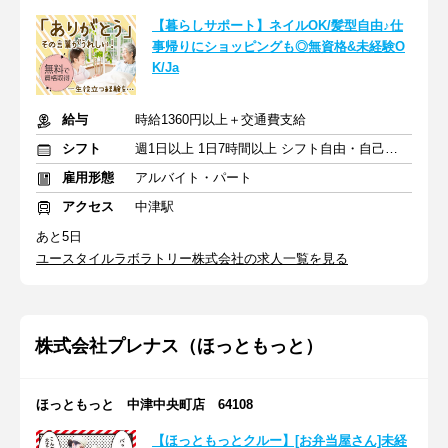
【暮らしサポート】ネイルOK/髪型自由♪仕
事帰りにショッピングも◎無資格&未経験O
K/Ja
給与
時給1360円以上＋交通費支給
シフト
週1日以上 1日7時間以上 シフト自由・自己申告
雇用形態
アルバイト・パート
アクセス
中津駅
あと5日
ユースタイルラボラトリー株式会社の求人一覧を見る
株式会社プレナス（ほっともっと）
ほっともっと 中津中央町店 64108
【ほっともっとクルー】[お弁当屋さん]未経