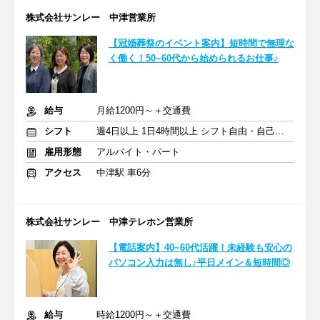
株式会社サンレー 中津営業所
【冠婚葬祭のイベント案内】短時間で無理な
く働く！50~60代から始められるお仕事♪
給与
月給1200円～＋交通費
シフト
週4日以上 1日4時間以上 シフト自由・自己申告
雇用形態
アルバイト・パート
アクセス
中津駅 車6分
株式会社サンレー 中津テレホン営業所
【電話案内】40~60代活躍！未経験も安心の
パソコン入力は無し♪平日メイン＆短時間◎
給与
時給1200円～＋交通費