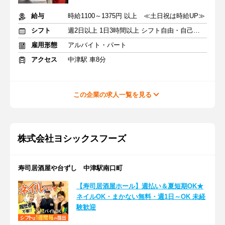
給与
時給1100～1375円 以上 ≪土日祝は時給UP≫
シフト
週2日以上 1日3時間以上 シフト自由・自己申告
雇用形態
アルバイト・パート
アクセス
中津駅 車8分
この企業の求人一覧を見る
株式会社ヨシックスフーズ
寿司居酒屋や台ずし 中津駅南口町
【寿司居酒屋ホール】週払い＆夏短期OK★
ネイルOK・まかない無料・週1日～OK 未経
験歓迎