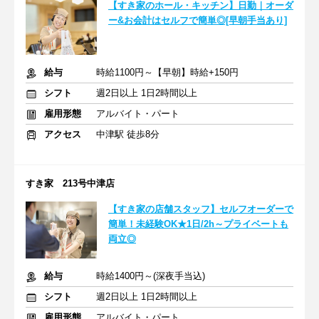
【すき家のホール・キッチン】日勤｜オーダ
ー&お会計はセルフで簡単◎[早朝手当あり]
給与
時給1100円～【早朝】時給+150円
シフト
週2日以上 1日2時間以上
雇用形態
アルバイト・パート
アクセス
中津駅 徒歩8分
すき家 213号中津店
【すき家の店舗スタッフ】セルフオーダーで
簡単！未経験OK★1日/2h～プライベートも
両立◎
給与
時給1400円～(深夜手当込)
シフト
週2日以上 1日2時間以上
雇用形態
アルバイト・パート