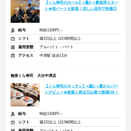
【くら寿司のホール】<週2~>夏採用スター
ト★初パートも歓迎！涼しい店内で快適◎
給与
時給1100円～
シフト
週2日以上 1日3時間以上
雇用形態
アルバイト・パート
アクセス
中津駅 徒歩11分
無添くら寿司 大分中津店
【くら寿司のキッチン】<週2~>夏からパー
トデビュー★家庭と両立◎お家で面接OK！
給与
時給1100円～
シフト
週2日以上 1日3時間以上
雇用形態
アルバイト・パート