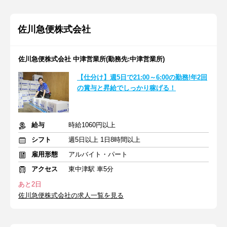
佐川急便株式会社
佐川急便株式会社 中津営業所(勤務先:中津営業所)
【仕分け】週5日で21:00～6:00の勤務!年2回
の賞与と昇給でしっかり稼げる！
給与
時給1060円以上
シフト
週5日以上 1日8時間以上
雇用形態
アルバイト・パート
アクセス
東中津駅 車5分
あと2日
佐川急便株式会社の求人一覧を見る