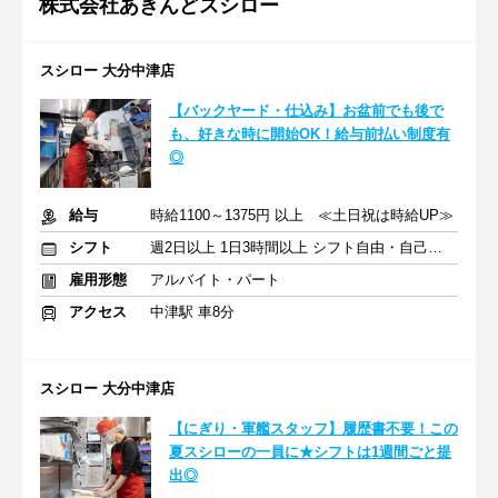
株式会社あきんどスシロー
スシロー 大分中津店
【バックヤード・仕込み】お盆前でも後で
も、好きな時に開始OK！給与前払い制度有
◎
給与
時給1100～1375円 以上 ≪土日祝は時給UP≫
シフト
週2日以上 1日3時間以上 シフト自由・自己申告
雇用形態
アルバイト・パート
アクセス
中津駅 車8分
スシロー 大分中津店
【にぎり・軍艦スタッフ】履歴書不要！この
夏スシローの一員に★シフトは1週間ごと提
出◎