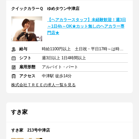
クイックカラーＱ ゆめタウン中津店
【ヘアカラースタッフ】未経験歓迎！週3日
～1日4h～OK★カット無しのヘアカラー専
門店★
給与
時給1100円以上 土日祝・平日17時～は時給「＋100円」
シフト
週3日以上 1日4時間以上
雇用形態
アルバイト・パート
アクセス
中津駅 徒歩14分
株式会社ＴＲＥＥの求人一覧を見る
すき家
すき家 213号中津店