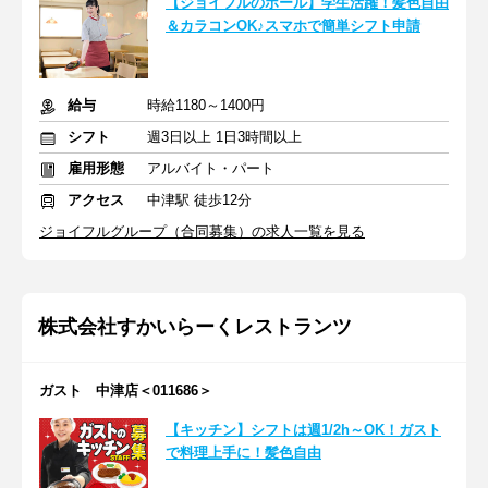
【ジョイフルのホール】学生活躍！髪色自由
＆カラコンOK♪スマホで簡単シフト申請
給与
時給1180～1400円
シフト
週3日以上 1日3時間以上
雇用形態
アルバイト・パート
アクセス
中津駅 徒歩12分
ジョイフルグループ（合同募集）の求人一覧を見る
株式会社すかいらーくレストランツ
ガスト 中津店＜011686＞
【キッチン】シフトは週1/2h～OK！ガスト
で料理上手に！髪色自由