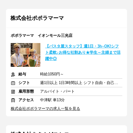
株式会社ポポラマーマ
ポポラマーマ イオンモール三光店
【パスタ屋スタッフ】週1日・3h~OK!シフ
ト柔軟♪お得な社割あり★学生～主婦まで活
躍中◎
給与
時給1050円～
シフト
週1日以上 1日3時間以上 シフト自由・自己申告
雇用形態
アルバイト・パート
アクセス
中津駅 車13分
株式会社ポポラマーマの求人一覧を見る