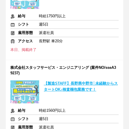
給与
時給1750円以上
シフト
週5日
雇用形態
派遣社員
アクセス
長野駅 車20分
本日、掲載終了
株式会社スタッフサービス・エンジニアリング (案件NO/sseA3
9237)
【製造STAFF】長野県中野市│未経験からス
タートOK♪検査梱包業務です！
給与
時給1560円以上
シフト
週5日
雇用形態
派遣社員