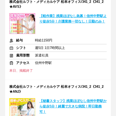
株式会社ルフト・メディカルケア 松本オフィス/341_2《341_2
★AVS》
【軽作業】残業ほぼなし急募！信州中野駅よ
り徒歩5分！介護業務一切なし！日勤のみ！
給与
時給1150円
シフト
週5日 1日7時間以上
雇用形態
派遣社員
アクセス
信州中野駅
本日、掲載終了
株式会社ルフト・メディカルケア 松本オフィス/341_2《341_2
★ANJ》
【秘書スタッフ】残業ほぼなし信州中野駅か
ら徒歩5分！綺麗で大きな病院！即日勤務
可！