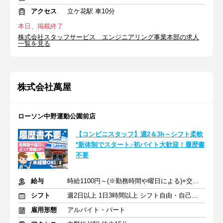
アクセス
立ケ花駅 車10分
本日、掲載終了
株式会社スタッフサービス エンジニアリング事業本部の求人
一覧を見る
株式会社萬屋
ローソン中野運動公園前店
【コンビニスタッフ】週2＆3h～シフト柔軟
*新体制でスタート♪初バイト大歓迎！履歴書
不要
給与
時給1100円～(※勤務時間や曜日による)+交通費
シフト
週2日以上 1日3時間以上 シフト自由・自己申告
雇用形態
アルバイト・パート