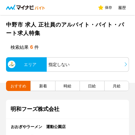
保存
履歴
中野市 求人 正社員のアルバイト・バイト・パ
ート求人特集
6
検索結果
件
エリア
指定しない
おすすめ
新着
時給
日給
月給
明和フーズ株式会社
おおぎやラーメン 運動公園店