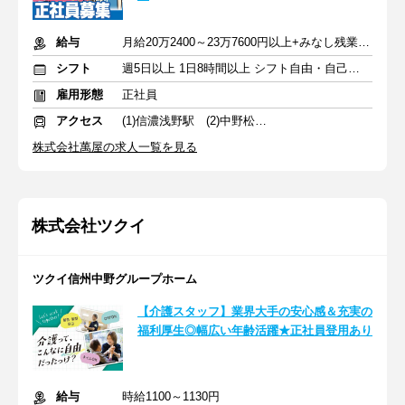
給与
月給20万2400～23万7600円以上+みなし残業代1万円+交通費
シフト
週5日以上 1日8時間以上 シフト自由・自己申告
雇用形態
正社員
アクセス
(1)信濃浅野駅 (2)中野松川駅 (3)軽井沢駅
株式会社萬屋の求人一覧を見る
株式会社ツクイ
ツクイ信州中野グループホーム
【介護スタッフ】業界大手の安心感＆充実の
福利厚生◎幅広い年齢活躍★正社員登用あり
給与
時給1100～1130円