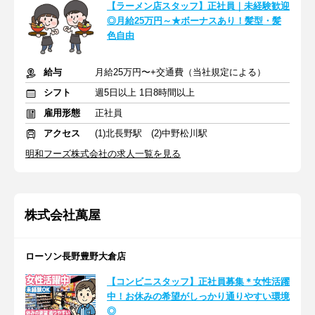
【ラーメン店スタッフ】正社員｜未経験歓迎
◎月給25万円～★ボーナスあり！髪型・髪
色自由
給与
月給25万円〜+交通費（当社規定による）
シフト
週5日以上 1日8時間以上
雇用形態
正社員
アクセス
(1)北長野駅 (2)中野松川駅
明和フーズ株式会社の求人一覧を見る
株式会社萬屋
ローソン長野豊野大倉店
【コンビニスタッフ】正社員募集＊女性活躍
中！お休みの希望がしっかり通りやすい環境
◎