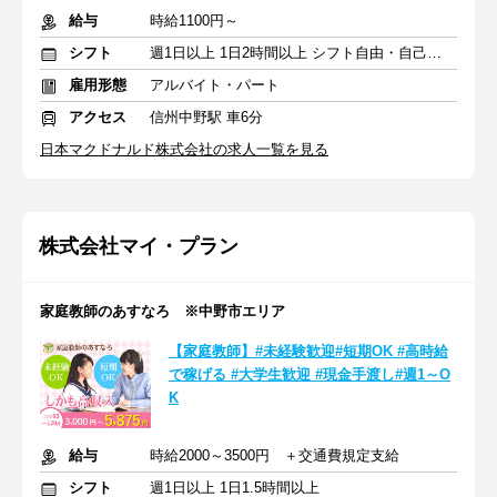
給与
時給1100円～
シフト
週1日以上 1日2時間以上 シフト自由・自己申告
雇用形態
アルバイト・パート
アクセス
信州中野駅 車6分
日本マクドナルド株式会社の求人一覧を見る
株式会社マイ・プラン
家庭教師のあすなろ ※中野市エリア
【家庭教師】#未経験歓迎#短期OK #高時給
で稼げる #大学生歓迎 #現金手渡し#週1～O
K
給与
時給2000～3500円 ＋交通費規定支給
シフト
週1日以上 1日1.5時間以上