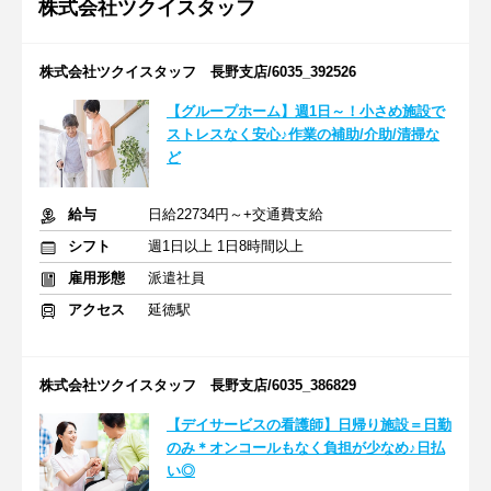
株式会社ツクイスタッフ
株式会社ツクイスタッフ 長野支店/6035_392526
【グループホーム】週1日～！小さめ施設で
ストレスなく安心♪作業の補助/介助/清掃な
ど
給与
日給22734円～+交通費支給
シフト
週1日以上 1日8時間以上
雇用形態
派遣社員
アクセス
延徳駅
株式会社ツクイスタッフ 長野支店/6035_386829
【デイサービスの看護師】日帰り施設＝日勤
のみ＊オンコールもなく負担が少なめ♪日払
い◎