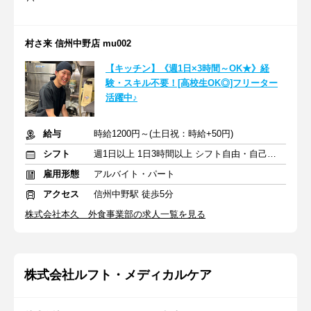
村さ来 信州中野店 mu002
【キッチン】《週1日×3時間～OK★》経
験・スキル不要！[高校生OK◎]フリーター
活躍中♪
給与
時給1200円～(土日祝：時給+50円)
シフト
週1日以上 1日3時間以上 シフト自由・自己申告
雇用形態
アルバイト・パート
アクセス
信州中野駅 徒歩5分
株式会社本久 外食事業部の求人一覧を見る
株式会社ルフト・メディカルケア