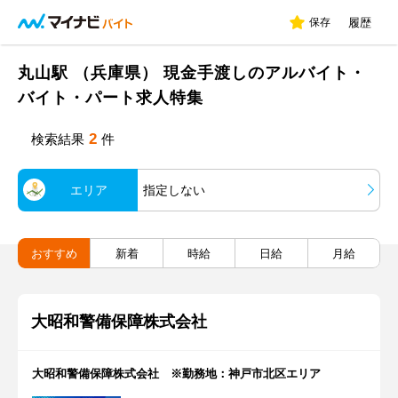
保存
履歴
丸山駅 （兵庫県） 現金手渡しのアルバイト・
バイト・パート求人特集
2
検索結果
件
エリア
指定しない
おすすめ
新着
時給
日給
月給
大昭和警備保障株式会社
大昭和警備保障株式会社 ※勤務地：神戸市北区エリア