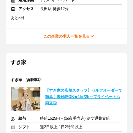
雇用形態
アルバイト・パート
アクセス
長田駅 徒歩12分
あと5日
この企業の求人一覧を見る
すき家
すき家 須磨車店
【すき家の店舗スタッフ】セルフオーダーで
簡単！未経験OK★1日/2h～プライベートも
両立◎
給与
時給1525円～(深夜手当込) ※交通費支給
シフト
週2日以上 1日2時間以上