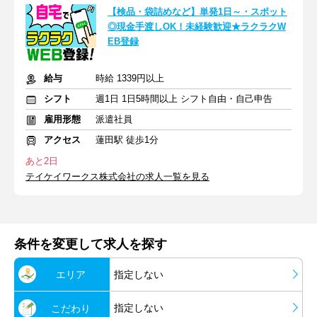
【検品・袋詰めなど】単発1日～・スポット
◎現金手渡しOK！未経験歓迎★ラクラクW
EB登録
給与
時給 1339円以上
シフト
週1日 1日5時間以上 シフト自由・自己申告
雇用形態
派遣社員
アクセス
蓮田駅 徒歩1分
あと2日
テイケイワークス株式会社の求人一覧を見る
条件を変更して求人を探す
エリア
指定しない
指定しない
こだわり