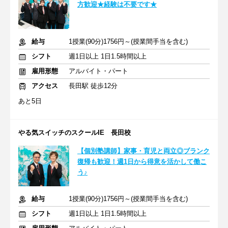
方歓迎★経験は不要です★
給与
1授業(90分)1756円～(授業間手当を含む)
シフト
週1日以上 1日1.5時間以上
雇用形態
アルバイト・パート
アクセス
長田駅 徒歩12分
あと5日
やる気スイッチのスクールIE 長田校
【個別塾講師】家事・育児と両立◎ブランク
復帰も歓迎！週1日から得意を活かして働こ
う♪
給与
1授業(90分)1756円～(授業間手当を含む)
シフト
週1日以上 1日1.5時間以上