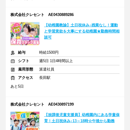
株式会社クレセント AE0430889286
【幼稚園教諭】土日祝休み♪残業なし！運動
と学習意欲を大事にする幼稚園★勤務時間相
談可
給与
時給1500円
シフト
週5日 1日4時間以上
雇用形態
派遣社員
アクセス
長田駅
あと5日
株式会社クレセント AE0430897199
【放課後児童支援員】幼稚園内にある学童保
育！土日祝休み♪13～18時☆午後から勤務