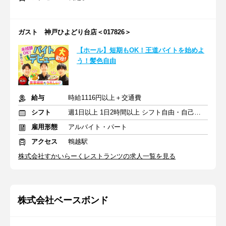
ガスト 神戸ひよどり台店＜017826＞
【ホール】短期もOK！王道バイトを始めよ
う！髪色自由
給与
時給1116円以上＋交通費
シフト
週1日以上 1日2時間以上 シフト自由・自己申告
雇用形態
アルバイト・パート
アクセス
鵯越駅
株式会社すかいらーくレストランツの求人一覧を見る
株式会社ベースボンド