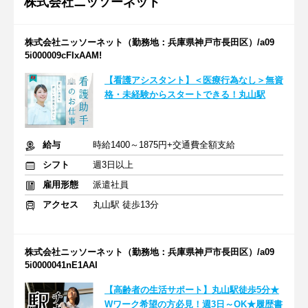
株式会社ニッソーネット
株式会社ニッソーネット（勤務地：兵庫県神戸市長田区）/a09
5i000009cFIxAAM!
【看護アシスタント】＜医療行為なし＞無資
格・未経験からスタートできる！丸山駅
給与
時給1400～1875円+交通費全額支給
シフト
週3日以上
雇用形態
派遣社員
アクセス
丸山駅 徒歩13分
株式会社ニッソーネット（勤務地：兵庫県神戸市長田区）/a09
5i0000041nE1AAI
【高齢者の生活サポート】丸山駅徒歩5分★
Wワーク希望の方必見！週3日～OK★履歴書