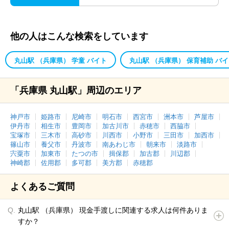
他の人はこんな検索をしています
丸山駅 （兵庫県） 学童 バイト
丸山駅 （兵庫県） 保育補助 バ
「兵庫県 丸山駅」周辺のエリア
神戸市
姫路市
尼崎市
明石市
西宮市
洲本市
芦屋市
伊丹市
相生市
豊岡市
加古川市
赤穂市
西脇市
宝塚市
三木市
高砂市
川西市
小野市
三田市
加西市
篠山市
養父市
丹波市
南あわじ市
朝来市
淡路市
宍粟市
加東市
たつの市
揖保郡
加古郡
川辺郡
神崎郡
佐用郡
多可郡
美方郡
赤穂郡
よくあるご質問
丸山駅 （兵庫県） 現金手渡しに関連する求人は何件ありま
すか？