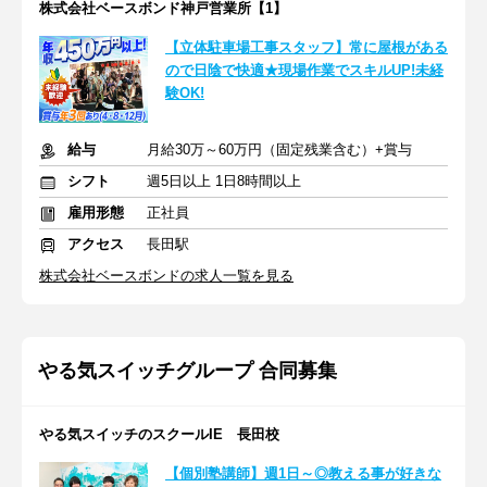
株式会社ベースボンド神戸営業所【1】
【立体駐車場工事スタッフ】常に屋根がある
ので日陰で快適★現場作業でスキルUP!未経
験OK!
給与
月給30万～60万円（固定残業含む）+賞与
シフト
週5日以上 1日8時間以上
雇用形態
正社員
アクセス
長田駅
株式会社ベースボンドの求人一覧を見る
やる気スイッチグループ 合同募集
やる気スイッチのスクールIE 長田校
【個別塾講師】週1日～◎教える事が好きな