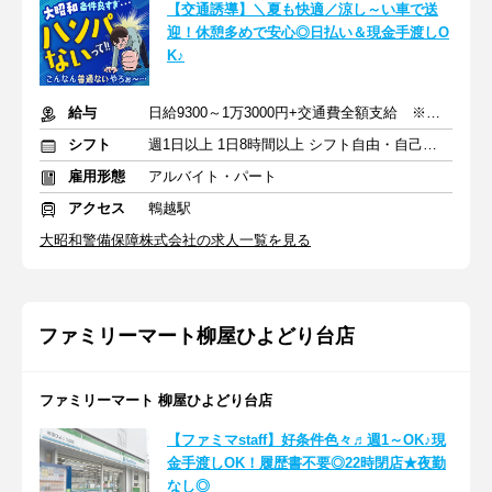
【交通誘導】＼夏も快適／涼し～い車で送
迎！休憩多めで安心◎日払い＆現金手渡しO
K♪
給与
日給9300～1万3000円+交通費全額支給 ※深夜手当含む
シフト
週1日以上 1日8時間以上 シフト自由・自己申告
雇用形態
アルバイト・パート
アクセス
鵯越駅
大昭和警備保障株式会社の求人一覧を見る
ファミリーマート柳屋ひよどり台店
ファミリーマート 柳屋ひよどり台店
【ファミマstaff】好条件色々♬週1～OK♪現
金手渡しOK！履歴書不要◎22時閉店★夜勤
なし◎