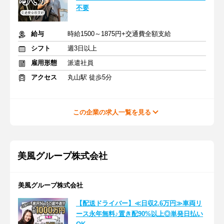
不要
給与
時給1500～1875円+交通費全額支給
シフト
週3日以上
雇用形態
派遣社員
アクセス
丸山駅 徒歩5分
この企業の求人一覧を見る
美風グループ株式会社
美風グループ株式会社
【配送ドライバー】≪日収2.6万円≫車両リ
ース永年無料♪置き配90%以上◎単発日払い