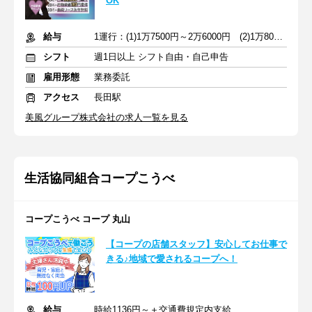
OK
給与
1運行：(1)1万7500円～2万6000円 (2)1万8000円～2万6000円
シフト
週1日以上 シフト自由・自己申告
雇用形態
業務委託
アクセス
長田駅
美風グループ株式会社の求人一覧を見る
生活協同組合コープこうべ
コープこうべ コープ 丸山
【コープの店舗スタッフ】安心してお仕事で
きる♪地域で愛されるコープへ！
給与
時給1136円～＋交通費規定内支給