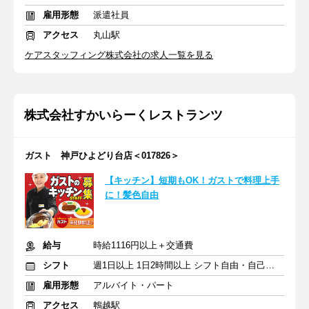
雇用形態
派遣社員
アクセス
丸山駅
ケアスタッフィング株式会社の求人一覧を見る
株式会社すかいらーくレストランツ
ガスト 神戸ひよどり台店＜017826＞
【キッチン】短期もOK！ガストで料理上手
に！髪色自由
給与
時給1116円以上＋交通費
シフト
週1日以上 1日2時間以上 シフト自由・自己申告
雇用形態
アルバイト・パート
アクセス
鵯越駅