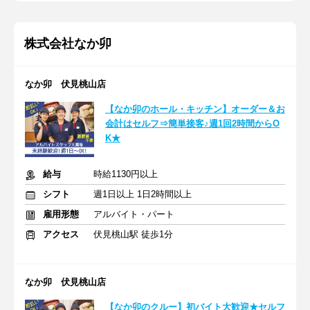
株式会社なか卯
なか卯 伏見桃山店
【なか卯のホール・キッチン】オーダー＆お
会計はセルフ⇒簡単接客♪週1回2時間からO
K★
給与
時給1130円以上
シフト
週1日以上 1日2時間以上
雇用形態
アルバイト・パート
アクセス
伏見桃山駅 徒歩1分
なか卯 伏見桃山店
【なか卯のクルー】初バイト大歓迎★セルフ