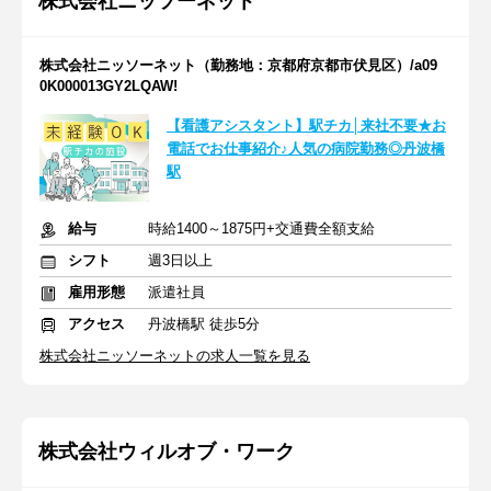
株式会社ニッソーネット
株式会社ニッソーネット（勤務地：京都府京都市伏見区）/a09
0K000013GY2LQAW!
【看護アシスタント】駅チカ│来社不要★お
電話でお仕事紹介♪人気の病院勤務◎丹波橋
駅
給与
時給1400～1875円+交通費全額支給
シフト
週3日以上
雇用形態
派遣社員
アクセス
丹波橋駅 徒歩5分
株式会社ニッソーネットの求人一覧を見る
株式会社ウィルオブ・ワーク