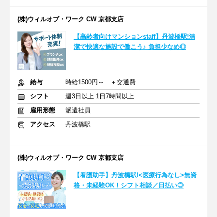
(株)ウィルオブ・ワーク CW 京都支店
【高齢者向けマンションstaff】丹波橋駅!清
潔で快適な施設で働こう♪ 負担少なめ◎
給与
時給1500円～ ＋交通費
シフト
週3日以上 1日7時間以上
雇用形態
派遣社員
アクセス
丹波橋駅
(株)ウィルオブ・ワーク CW 京都支店
【看護助手】丹波橋駅!<医療行為なし>無資
格・未経験OK！シフト相談／日払い◎