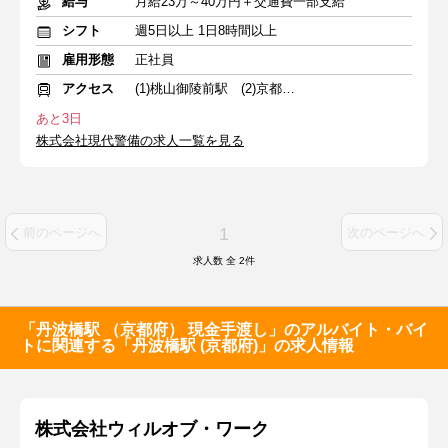
給与
月給23万～40万円＋交通費一部支給
シフト
週5日以上 1日8時間以上
雇用形態
正社員
アクセス
(1)桃山御陵前駅 (2)京都河原町駅 (3)嵐電天神川駅
あと3日
株式会社現代警備の求人一覧を見る
1
前のページへ
次のページへ
求人数 全
2
件
「丹波橋駅 （京都府） 現金手渡し」のアルバイト・バイ
トに関連する「丹波橋駅 (京都府)」の求人情報
株式会社ウィルオブ・ワーク