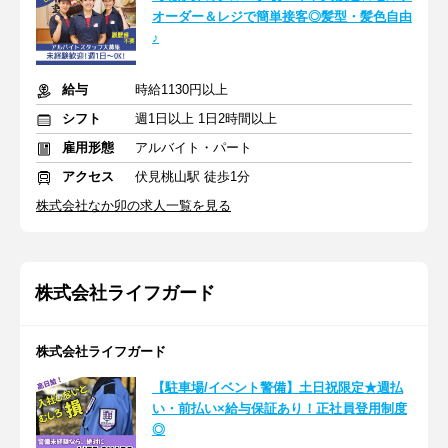
オーダー＆レジで簡単接客◎髪型・髪色自由
♪
給与
時給1130円以上
シフト
週1日以上 1日2時間以上
雇用形態
アルバイト・パート
アクセス
伏見桃山駅 徒歩1分
株式会社なか卯の求人一覧を見る
株式会社ライフガード
株式会社ライフガード
【駐車場/イベント警備】土日祝限定★週払
い・前払い×給与保証あり！正社員登用制度
◎