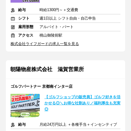
給与
時給1300円～＋交通費
シフト
週1日以上 シフト自由・自己申告
雇用形態
アルバイト・パート
アクセス
桃山御陵前駅
株式会社ライフガードの求人一覧を見る
朝陽物産株式会社 滋賀営業所
ゴルフパートナー 京都南インター店
【ゴルフショップの販売員】ゴルフ好きを活
かせる◎＼お得な社割あり／福利厚生も充実
◎
給与
月給24万円以上 ＋各種手当＋インセンティブ