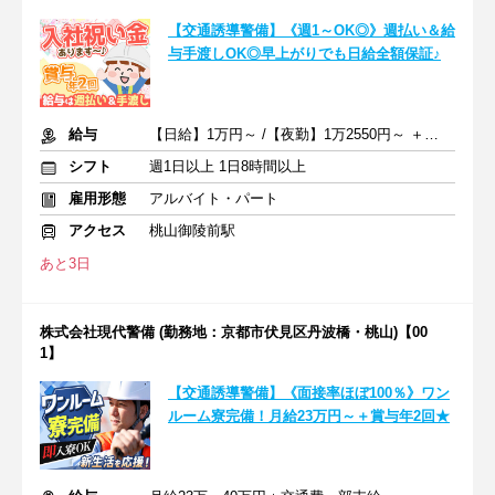
【交通誘導警備】《週1～OK◎》週払い＆給
与手渡しOK◎早上がりでも日給全額保証♪
給与
【日給】1万円～ /【夜勤】1万2550円～ ＋交通費一部支給
シフト
週1日以上 1日8時間以上
雇用形態
アルバイト・パート
アクセス
桃山御陵前駅
あと3日
株式会社現代警備 (勤務地：京都市伏見区丹波橋・桃山)【00
1】
【交通誘導警備】《面接率ほぼ100％》ワン
ルーム寮完備！月給23万円～＋賞与年2回★