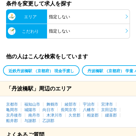
条件を変更して求人を探す
エリア
指定しない
指定しない
こだわり
他の人はこんな検索をしています
近鉄丹波橋駅 （京都府） 現金手渡し
丹波橋駅 （京都府） 学童 
「丹波橋駅」周辺のエリア
京都市
福知山市
舞鶴市
綾部市
宇治市
宮津市
亀岡市
城陽市
向日市
長岡京市
八幡市
京田辺市
京丹後市
南丹市
木津川市
久世郡
相楽郡
綴喜郡
船井郡
与謝郡
乙訓郡
よくあるご質問