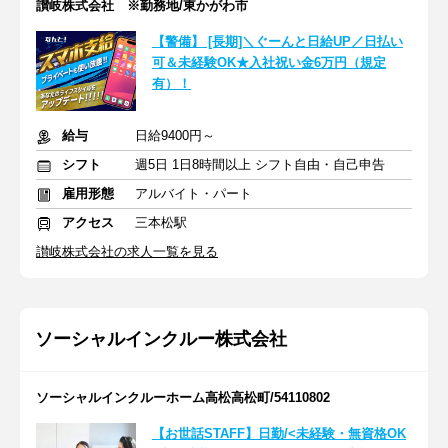
讃岐株式会社 ※勤務地/東かがわ市
【警備】 [長期]＼ぐーんと日給UP／日払い
可＆未経験OK★入社祝い金6万円（規定
有）！
給与
日給9400円～
シフト
週5日 1日8時間以上 シフト自由・自己申告
雇用形態
アルバイト・パート
アクセス
三本松駅
讃岐株式会社の求人一覧を見る
ソーシャルインクルー株式会社
ソーシャルインクルーホーム高松高松町/54110802
【お世話STAFF】日勤/<未経験・無資格OK