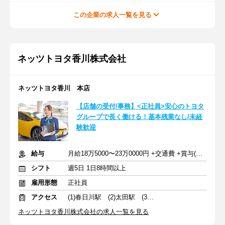
この企業の求人一覧を見る
ネッツトヨタ香川株式会社
ネッツトヨタ香川 本店
【店舗の受付/事務】<正社員>安心のトヨタ
グループで長く働ける！基本残業なし/未経
験歓迎
給与
月給18万5000〜23万0000円 +交通費 +賞与(年2回)
シフト
週5日 1日8時間以上
雇用形態
正社員
アクセス
(1)春日川駅 (2)太田駅 (3)丹生駅
ネッツトヨタ香川株式会社の求人一覧を見る