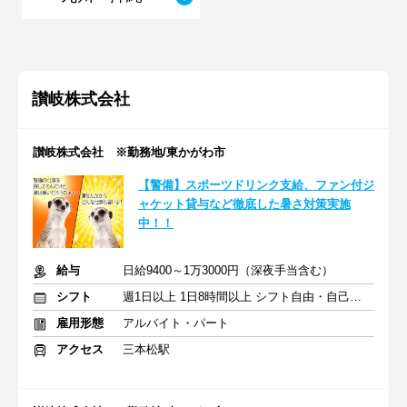
讃岐株式会社
讃岐株式会社 ※勤務地/東かがわ市
【警備】スポーツドリンク支給、ファン付ジ
ャケット貸与など徹底した暑さ対策実施
中！！
給与
日給9400～1万3000円（深夜手当含む）
シフト
週1日以上 1日8時間以上 シフト自由・自己申告
雇用形態
アルバイト・パート
アクセス
三本松駅