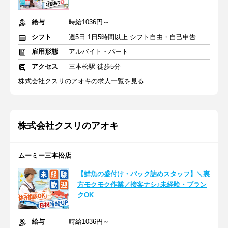
給与
時給1036円～
シフト
週5日 1日5時間以上 シフト自由・自己申告
雇用形態
アルバイト・パート
アクセス
三本松駅 徒歩5分
株式会社クスリのアオキの求人一覧を見る
株式会社クスリのアオキ
ムーミー三本松店
【鮮魚の盛付け・パック詰めスタッフ】＼裏
方モクモク作業／接客ナシ♪未経験・ブラン
クOK
給与
時給1036円～