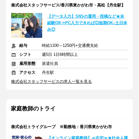
株式会社スタッフサービス/香川県東かがわ市・高松【丹生駅】
【データ入力】SNSの運用・投稿など★未
経験OK⇒PC入力できれば◎短期OK♪土日休
み◎
給与
時給1100～1250円+交通費支給
シフト
週5日 1日6時間以上
雇用形態
派遣社員
アクセス
丹生駅
株式会社スタッフサービスの求人一覧を見る
家庭教師のトライ
株式会社トライグループ ※勤務地：香川県東かがわ市
【オンライン家庭教師】≪在宅≫★社会人講