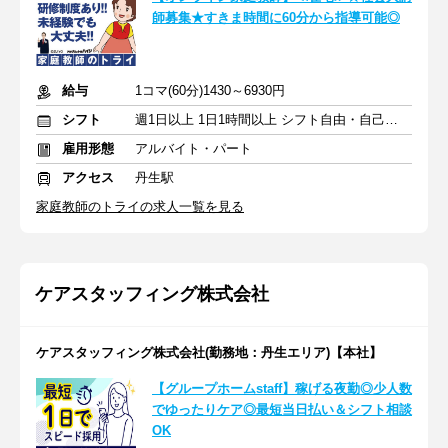
師募集★すきま時間に60分から指導可能◎
給与
1コマ(60分)1430～6930円
シフト
週1日以上 1日1時間以上 シフト自由・自己申告
雇用形態
アルバイト・パート
アクセス
丹生駅
家庭教師のトライの求人一覧を見る
ケアスタッフィング株式会社
ケアスタッフィング株式会社(勤務地：丹生エリア)【本社】
【グループホームstaff】稼げる夜勤◎少人数
でゆったりケア◎最短当日払い＆シフト相談
OK