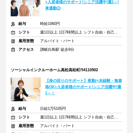
>入居者様のサポート!シニア活躍中!週1～!
車通勤◎
給与
時給1060円
シフト
週1日以上 1日7時間以上 シフト自由・自己申告
雇用形態
アルバイト・パート
アクセス
讃岐白鳥駅 徒歩9分
ソーシャルインクルーホーム高松高松町/54110902
【身の回りのサポート】夜勤/<未経験・無資
格OK>入居者様のサポート!シニア活躍中!週
1～！
給与
日給1万5105円
シフト
週1日以上 1日7時間以上 シフト自由・自己申告
雇用形態
アルバイト・パート