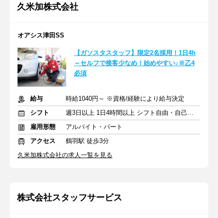
久米加株式会社
オアシス津田SS
【ガソスタスタッフ】限定2名採用！1日4h
～セルフで接客少なめ！始めやすい♪※乙4
必須
給与
時給1040円～ ※資格/経験により給与決定
シフト
週3日以上 1日4時間以上 シフト自由・自己申告
雇用形態
アルバイト・パート
アクセス
鶴羽駅 徒歩3分
久米加株式会社の求人一覧を見る
株式会社スタッフサービス