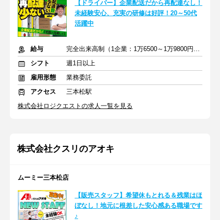
【ドライバー】企業配送だから再配達なし！
未経験安心、充実の研修は好評！20～50代
活躍中
給与
完全出来高制（1企業：1万6500～1万9800円※1日あたり）
シフト
週1日以上
雇用形態
業務委託
アクセス
三本松駅
株式会社ロジクエストの求人一覧を見る
株式会社クスリのアオキ
ムーミー三本松店
【販売スタッフ】希望休もとれる＆残業はほ
ぼなし！地元に根差した安心感ある職場です
♪