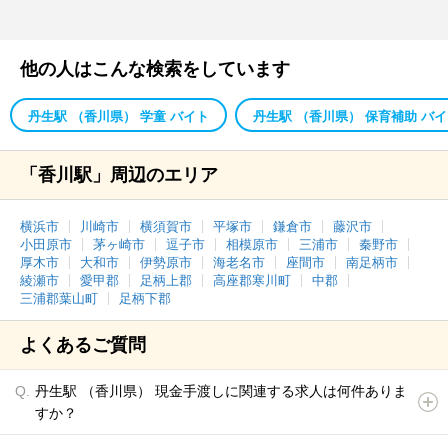
他の人はこんな検索をしています
丹生駅 （香川県） 学童 バイト
丹生駅 （香川県） 保育補助 バ
「香川駅」周辺のエリア
横浜市
川崎市
横須賀市
平塚市
鎌倉市
藤沢市
小田原市
茅ヶ崎市
逗子市
相模原市
三浦市
秦野市
厚木市
大和市
伊勢原市
海老名市
座間市
南足柄市
綾瀬市
愛甲郡
足柄上郡
高座郡寒川町
中郡
三浦郡葉山町
足柄下郡
よくあるご質問
丹生駅 （香川県） 現金手渡しに関連する求人は何件ありま
すか？