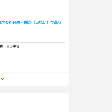
でOK!経験不問◎《日払い》で高収
自由・自己申告
る