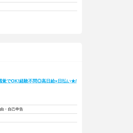
覚でOK!経験不問◎高日給×日払い★/
自由・自己申告