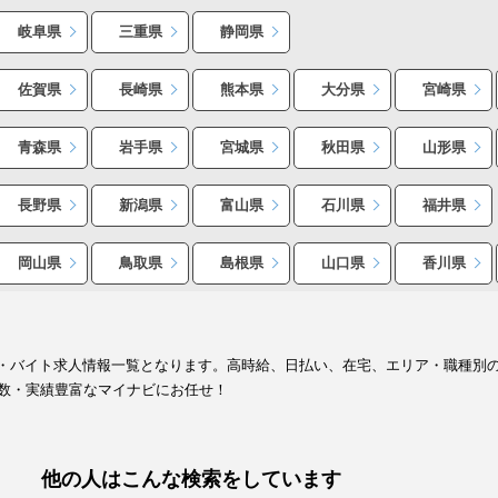
岐阜県
三重県
静岡県
佐賀県
長崎県
熊本県
大分県
宮崎県
青森県
岩手県
宮城県
秋田県
山形県
長野県
新潟県
富山県
石川県
福井県
岡山県
鳥取県
島根県
山口県
香川県
イト・バイト求人情報一覧となります。高時給、日払い、在宅、エリア・職種別
数・実績豊富なマイナビにお任せ！
他の人はこんな検索をしています