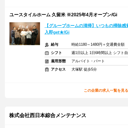
ユースタイルホーム 久留米 ※2025年4月オープン/Gi
【グループホームの清掃】いつもの掃除感覚
入即get★/Gi
給与
時給1180～1480円＋交通費全額
シフト
週1日以上 1日6時間以上 シフト
雇用形態
アルバイト・パート
アクセス
犬塚駅 徒歩5分
この企業の求人一覧を見
株式会社西日本綜合メンテナンス