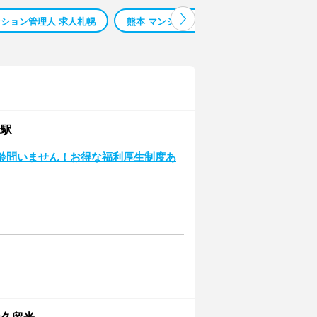
ション管理人 求人札幌
熊本 マンション管理人 求人
マンション
米駅
年齢問いません！お得な福利厚生制度あ